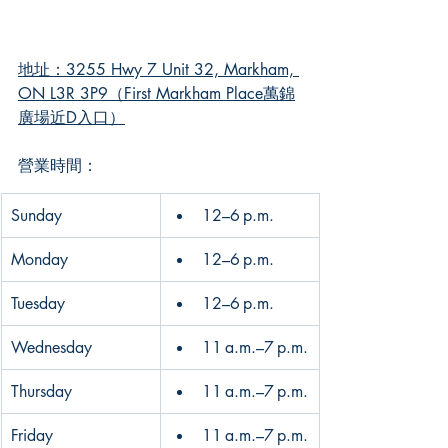
地址：3255 Hwy 7 Unit 32, Markham, 
ON L3R 3P9（First Markham Place萬錦
廣場近D入口）
營業時間：
Sunday
12–6 p.m.
Monday
12–6 p.m.
Tuesday
12–6 p.m.
Wednesday
11 a.m.–7 p.m.
Thursday
11 a.m.–7 p.m.
Friday
11 a.m.–7 p.m.