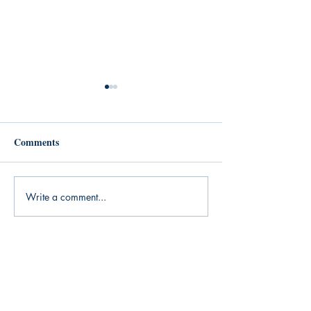
Comments
Write a comment...
Arctic Fever @ Thomas
文化資本壟斷的漫延
Fisher Rare Book Library
於零落的集體圖
座暨書展）
【多讀】
TORead