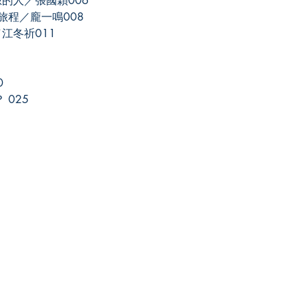
的人／張國穎006
人生旅程／龐一鳴008
江冬祈011
0
 025