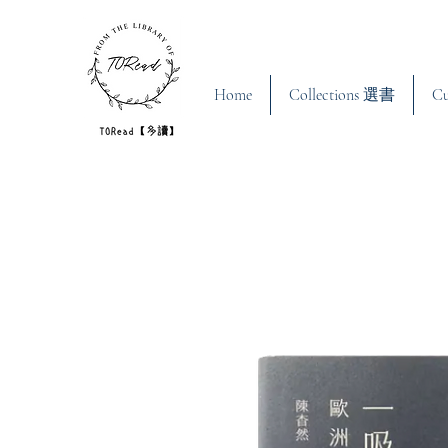
Home
Collections 選書
C