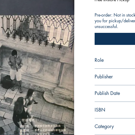
Pre-order: Not in stoc
you for pickup/delivery
unsuccessful.
Role
作者：陳杳然Max Ch
Publisher
格子盒作室
Publish Date
2025/01
ISBN
9789887572633
Category