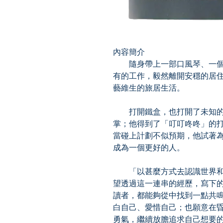
內容簡介
隨身帶上一部口風琴、一個
有的工作，毅然離開安穩的居
藝維生的旅居生活。
打開鐵盒，也打開了未知的
掌；他得到了「叮叮咚咚」的
當碰上計劃不似預期，他試著
成為一個更好的人。
「以甚麼方式去認識世界和
望透過這一連串的經歷，寫下
讀者，都能夠從中找到一點共
白自己、愛惜自己；也願意在
勇氣，繼續放膽追求自己想要