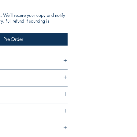
k. We’ll secure your copy and notify
. Full refund if sourcing is
Pre-Order
an