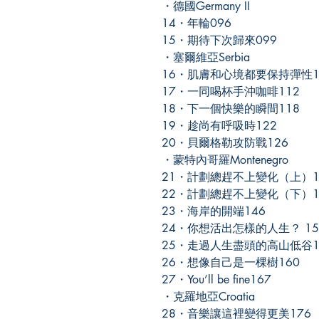
・德國Germany II
14・年輪096
15・期待下次歸來099
・塞爾維亞Serbia
16・肌膚和心境都要保持彈性1
17・一同喝杯手沖咖啡112
18・下一個快樂的瞬間118
19・趁尚有呼吸時122
20・貝爾格勒攻防戰126
・蒙特內哥羅Montenegro
21・計劃總趕不上變化（上）1
22・計劃總趕不上變化（下）1
23・海岸的開端146
24・你想活出怎樣的人生？ 15
25・走過人生盡頭的高山低谷1
26・想像自己是一棵樹160
27・You’ll be fine167
・克羅地亞Croatia
28・音樂讓這裡變得更美176