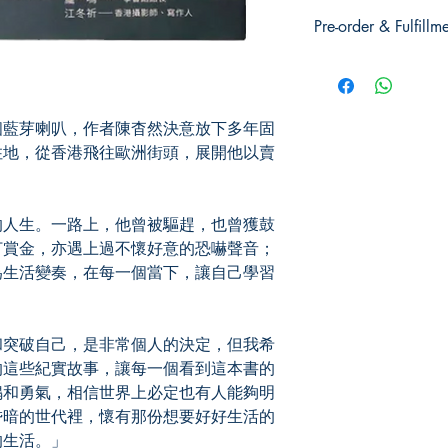
旅遊> 歐洲> 歐洲旅
Pre-order & Fulfillm
Pre-order: Not in stoc
you for pickup/delivery
unsuccessful.
藍芽喇叭，作者陳杳然決意放下多年固
住地，從香港飛往歐洲街頭，展開他以賣
人生。一路上，他曾被驅趕，也曾獲鼓
打賞金，亦遇上過不懷好意的恐嚇聲音；
為生活變奏，在每一個當下，讓自己學習
突破自己，是非常個人的決定，但我希
的這些紀實故事，讓每一個看到這本書的
鳴和勇氣，相信世界上必定也有人能夠明
昏暗的世代裡，懷有那份想要好好生活的
的生活。」