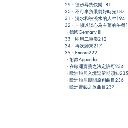
29・徒步尋找快樂181
30・不可辜負眼前好時光187
31・澆水和被澆水的人生194
32・一頓以談心為主菜的午餐1
・德國Germany III
33・即興二重奏212
34・再次歸來217
35・Encore222
・附錄Appendix
・在歐洲賣藝之法定許可234
・歐洲旅居入境逗留期須知23
・歐洲旅居期間原創曲目236
・歐洲賣藝之旅曲目237