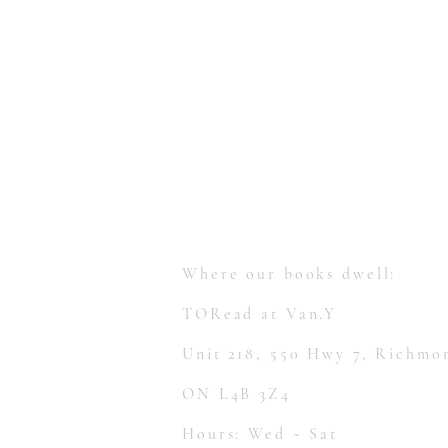
【多讀】
TORead
Toronto, Ontario, Canada.
hello@toreadbooks.com
Where our books dwell:
TORead at Van.Y
Unit 218, 550 Hwy 7, Richmon
ON L4B 3Z4
Hours: Wed ~ Sat