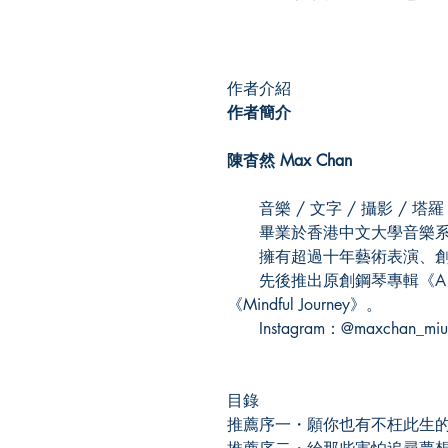
作者介紹
作者簡介
陳杳然 Max Chan
音樂 / 文字 / 攝影 / 塔羅 
畢業於香港中文大學音樂
擁有超過十年藝術表演、創
先後推出原創鋼琴專輯《A Prese
《Mindful Journey》。
Instagram：@maxchan_miu
目錄
推薦序一・願你也有不枉此生的