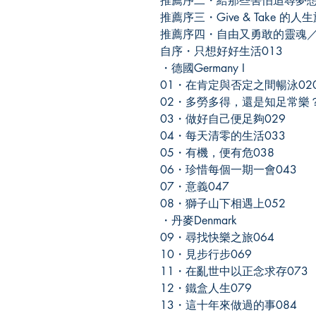
推薦序二・給那些害怕追尋夢想
推薦序三・Give & Take 的
推薦序四・自由又勇敢的靈魂／
自序・只想好好生活013
・德國Germany I
01・在肯定與否定之間暢泳02
02・多勞多得，還是知足常樂？
03・做好自己便足夠029
04・每天清零的生活033
05・有機，便有危038
06・珍惜每個一期一會043
07・意義047
08・獅子山下相遇上052
・丹麥Denmark
09・尋找快樂之旅064
10・見步行步069
11・在亂世中以正念求存073
12・鐵盒人生079
13・這十年來做過的事084