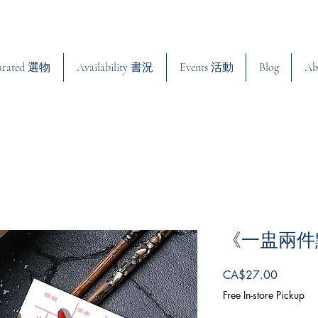
urated 選物
Availability 書況
Events 活動
Blog
Ab
《一盅兩件
Price
CA$27.00
Free In-store Pickup