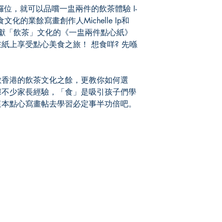
unsuccessful.
位，就可以品嚐一盅兩件的飲茶體驗 I-
化的業餘寫畫創作人Michelle Ip和
以筆墨呈獻「飲茶」文化的《一盅兩件點心紙》
紙上享受點心美食之旅！ 想食咩? 先喺
數香港的飲茶文化之餘，更教你如何選
據不少家長經驗，「食」是吸引孩子們學
這本點心寫畫帖去學習必定事半功倍吧。
Socials