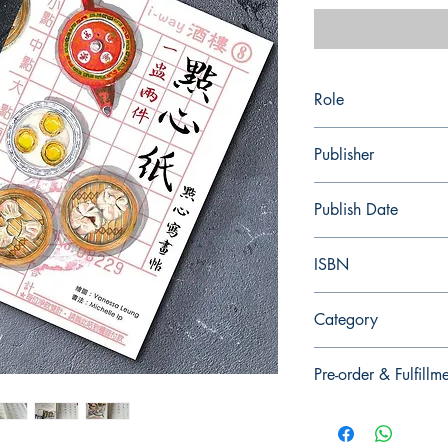
Role
Publisher
Publish Date
ISBN
Category
Pre-order & Fulfillm
Pre-order: Not in stoc
you for pickup/delivery