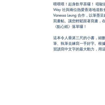
喂喂喂！起身飲早茶囉！ 唔駛攞
Way 社與兩位熱愛香港地道飲食文
Vanessa Leung 合作，
寫畫帖。讓您輕鬆跟著寫畫，在
《點心紙》落單囉！
這本令人垂涎三尺的小書，細
筆、執筆去練寫一手好字。根
習讀寫中文字的最大動力，用
【多讀】
TORead