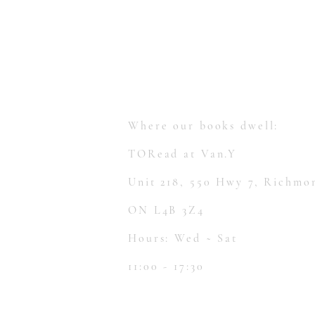
Toronto, Ontario, Canada.
hello@toreadbooks.com
Where our books dwell:
TORead at Van.Y
Unit 218, 550 Hwy 7, Richmon
ON L4B 3Z4
Hours: Wed ~ Sat
11:00 - 17:30​