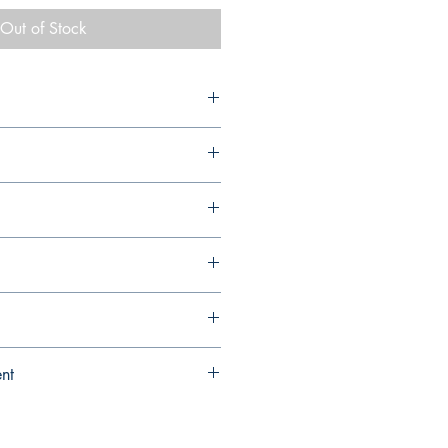
Out of Stock
ent
k. We’ll secure your copy and notify
. Full refund if sourcing is