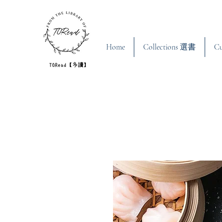
Home
Collections 選書
C