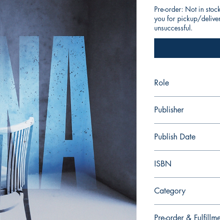
Pre-order: Not in stoc
you for pickup/delivery
unsuccessful.
Role
作者：梁祖堯
Publisher
字字研究所
Publish Date
2024/10
ISBN
9789887500568
Category
Pre-order & Fulfillm