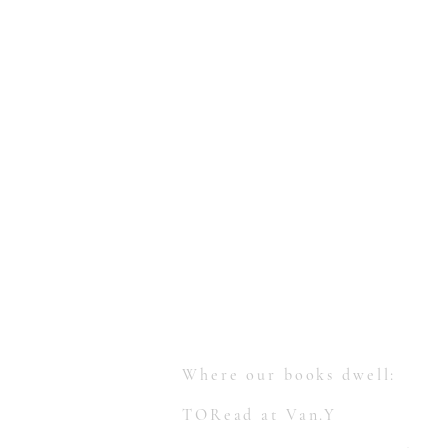
【多讀】
TORead
Toronto, Ontario, Canada.
hello@toreadbooks.com
Where our books dwell:
TORead at Van.Y