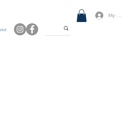
My Account
out