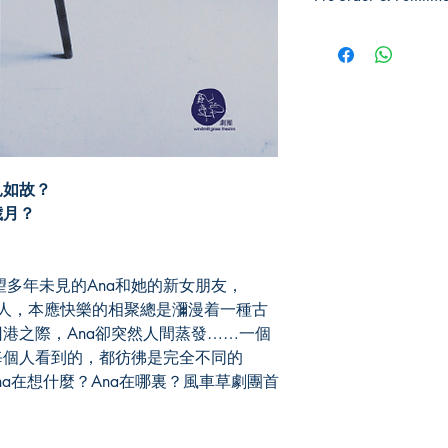
Pre-order: Not in stoc
you for pickup/delivery
unsuccessful.
見如故？
歲月？
，探望多年未見的Ana和她的新女朋友，
陌生人，本應快樂的相聚總是瀰漫着一種古
港之際，Ana卻突然人間蒸發……一個
每個人看到的，都彷彿是完全不同的
na在想什麼？Ana在哪裏？風車草劇團首