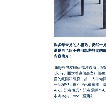
與多年未見的人相遇，仍然一
還是再也回不去那親密無間的
內容簡介：
Billy與男友Elton越洋過海
Claire。面對着這個寡言的
怪的氛圍和隔膜。當二人準備回
一個秘密，迫不得已被揭開。
Ana。誰在說謊？誰在隱瞞？A
本劇本集，Ana《亞娜》