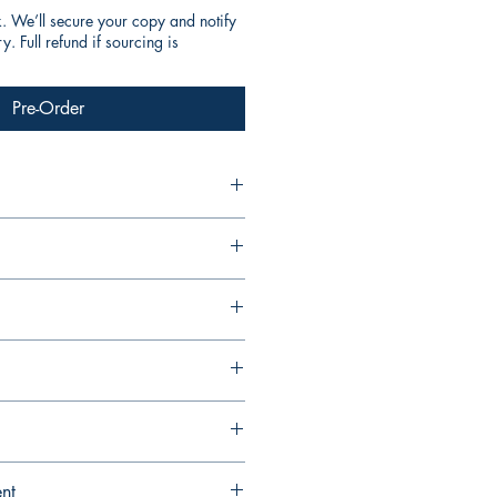
k. We’ll secure your copy and notify
. Full refund if sourcing is
Pre-Order
ent