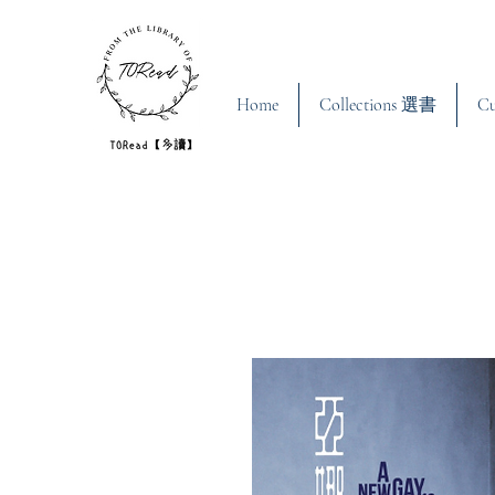
Home
Collections 選書
C