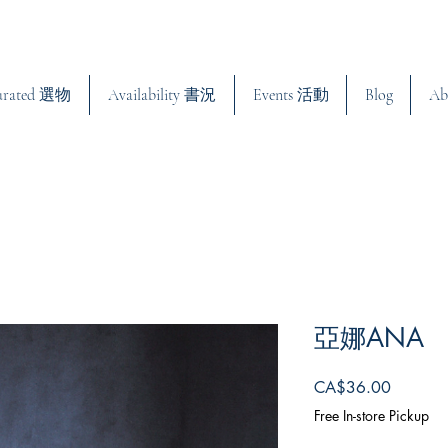
urated 選物
Availability 書況
Events 活動
Blog
Ab
亞娜ANA
Price
CA$36.00
Free In-store Pickup