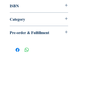
2023/07
ISBN
9789888562855
Category
文學小說/ 華文創作/ 散文
Pre-order & Fulfillment
Pre-order: Not in stock. We’ll secure
your copy and notify you for
pickup/delivery. Full refund if sourcing
is unsuccessful.
【多讀】
TORead
Toronto, Ontario, Canada.
hello@toreadbooks.com