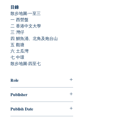
目錄
散步地圖‧一至三
一 西營盤
二 香港中文大學
三 灣仔
四 鰂魚涌、北角及炮台山
五 觀塘
六 土瓜灣
七 中環
散步地圖‧四至七
Role
作者：可洛
Publisher
突破出版社
Publish Date