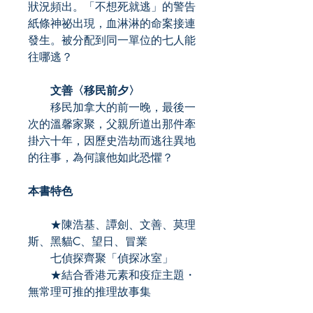
狀況頻出。「不想死就逃」的警告
紙條神祕出現，血淋淋的命案接連
發生。被分配到同一單位的七人能
往哪逃？
文善〈移民前夕〉
移民加拿大的前一晚，最後一
次的溫馨家聚，父親所道出那件牽
掛六十年，因歷史浩劫而逃往異地
的往事，為何讓他如此恐懼？
本書特色
★陳浩基、譚劍、文善、莫理
斯、黑貓C、望日、冒業
七偵探齊聚「偵探冰室」
★結合香港元素和疫症主題・
無常理可推的推理故事集