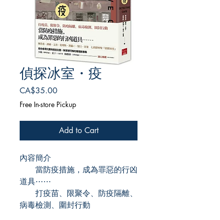
偵探冰室・疫
Price
CA$35.00
Free In-store Pickup
Add to Cart
內容簡介
當防疫措施，成為罪惡的行凶
道具⋯⋯
打疫苗、限聚令、防疫隔離、
病毒檢測、圍封行動