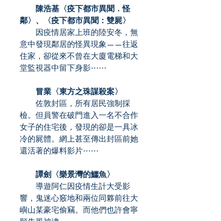
陳浩基〈疫下都市異聞．怪
鄰〉、〈疫下都市異聞：雙屍〉
因疫情居家上班的陸安冬，無
意中發現鄰居的怪異現象——往返
住家，卻從來不曾在大廈電梯和大
堂監視器中留下身影⋯⋯
冒業〈東方之珠謀殺案〉
佐敦封區，所有居民強制採
檢。但員警在破門進入一名不合作
女子的住宅後，發現的卻是一具冰
冷的屍體。網上甚至傳出封區前她
還活著的爆料影片⋯⋯
譚劍〈樂景灣的鱷魚〉
導遊阿仁因疫情生計大受影
響，鬼迷心竅地和兩位同夥前往大
嶼山某豪宅偷竊。而他們也許會寧