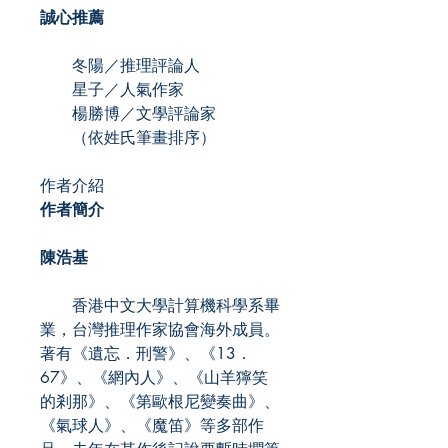
誠心推薦
冬陽／推理評論人
星子／人氣作家
楊勝博／文學評論家
（依姓氏筆畫排序）
作者介紹
作者簡介
陳浩基
香港中文大學計算機科學系畢
業，台灣推理作家協會海外成員。
著有《遺忘．刑警》、《13．
67》、《網內人》、《山羊獰笑
的剎那》、《第歐根尼變奏曲》、
《氣球人》、《魔笛》等多部作