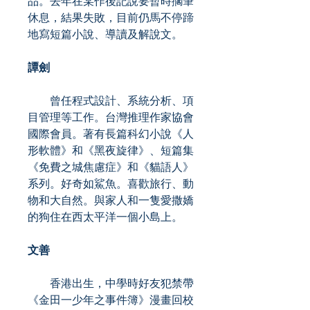
品。去年在某作後記說要暫時擱筆
休息，結果失敗，目前仍馬不停蹄
地寫短篇小說、導讀及解說文。
譚劍
曾任程式設計、系統分析、項
目管理等工作。台灣推理作家協會
國際會員。著有長篇科幻小說《人
形軟體》和《黑夜旋律》、短篇集
《免費之城焦慮症》和《貓語人》
系列。好奇如鯊魚。喜歡旅行、動
物和大自然。與家人和一隻愛撒嬌
的狗住在西太平洋一個小島上。
文善
香港出生，中學時好友犯禁帶
《金田一少年之事件簿》漫畫回校