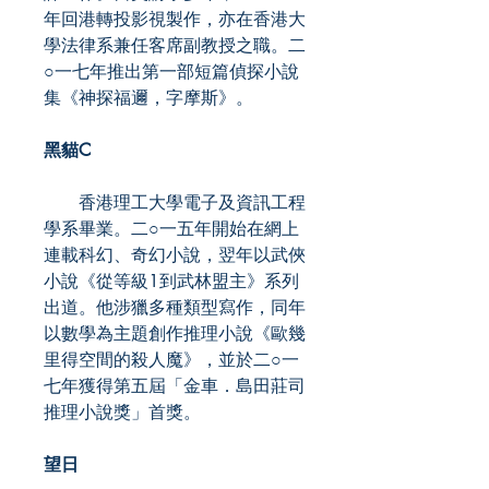
年回港轉投影視製作，亦在香港大
學法律系兼任客席副教授之職。二
○一七年推出第一部短篇偵探小說
集《神探福邇，字摩斯》。
黑貓C
香港理工大學電子及資訊工程
學系畢業。二○一五年開始在網上
連載科幻、奇幻小說，翌年以武俠
小說《從等級1到武林盟主》系列
出道。他涉獵多種類型寫作，同年
以數學為主題創作推理小說《歐幾
里得空間的殺人魔》，並於二○一
七年獲得第五屆「金車．島田莊司
推理小說獎」首獎。
望日