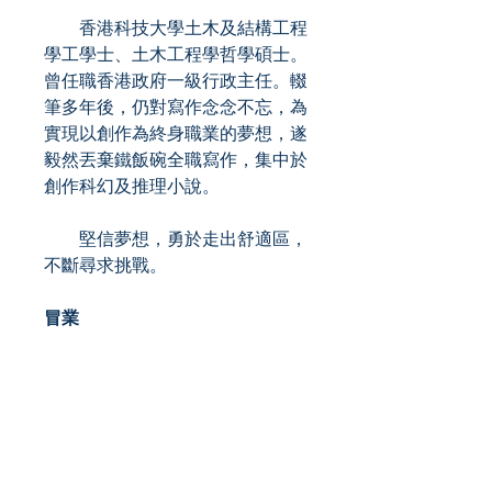
香港科技大學土木及結構工程
學工學士、土木工程學哲學碩士。
曾任職香港政府一級行政主任。輟
筆多年後，仍對寫作念念不忘，為
實現以創作為終身職業的夢想，遂
毅然丟棄鐵飯碗全職寫作，集中於
創作科幻及推理小說。
堅信夢想，勇於走出舒適區，
不斷尋求挑戰。
冒業
九十年代出生。香港中文大學
計算機科學系畢業，現職軟體工程
師。
除了創作也從事評論活動。二