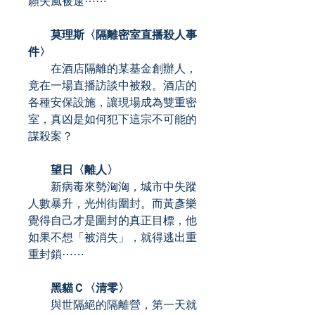
願失風被逮⋯⋯
莫理斯〈隔離密室直播殺人事
件〉
在酒店隔離的某基金創辦人，
竟在一場直播訪談中被殺。酒店的
各種安保設施，讓現場成為雙重密
室，真凶是如何犯下這宗不可能的
謀殺案？
望日〈離人〉
新病毒來勢洶洶，城市中失蹤
人數暴升，光州街圍封。而黃彥樂
覺得自己才是圍封的真正目標，他
如果不想「被消失」，就得逃出重
重封鎖⋯⋯
黑貓Ｃ〈清零〉
與世隔絕的隔離營，第一天就