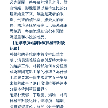
必先閉關，將每幕的場景道具、對
白情緒、影機運動以精準無比的分
鏡圖繪畫下來。無論是死者的眼
珠、刑警的偵訊室、嫌疑人的家
居、國境邊緣的海岸……每幕都細
思極恐，每個詭譎細節都有閱讀一
流漫畫和小說的感受。
【附贈導演x
編劇x
演員極罕對談
紀錄】
朴贊郁的分鏡劇本首度推出華文
版，演員湯唯親自參與歷時大半年
的編譯工作。朴贊郁如何令分鏡圖
成為韓國電影工業的標準？為什麼
丁瑞慶要寫一個中國北方女子隻身
來韓的故事？為什麼湯唯要將這本
分鏡本帶到華語世界？
附贈朴贊郁、丁瑞慶、湯唯、朴海
日極罕對談紀錄，聽導演、編劇、
演員娓娓道來，解開《分手的決