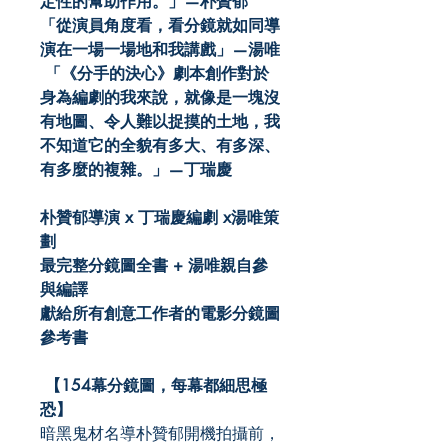
定性的幫助作用。」—朴贊郁
「從演員角度看，看分鏡就如同導
演在一場一場地和我講戲」—湯唯
「《分手的決心》劇本創作對於
身為編劇的我來說，就像是一塊沒
有地圖、令人難以捉摸的土地，我
不知道它的全貌有多大、有多深、
有多麼的複雜。」—丁瑞慶
朴贊郁導演 x
丁瑞慶編劇 x
湯唯策
劃
最完整分鏡圖全書 +
湯唯親自參
與編譯
獻給所有創意工作者的電影分鏡圖
參考書
【154
幕分鏡圖，每幕都細思極
恐】
暗黑鬼材名導朴贊郁開機拍攝前，