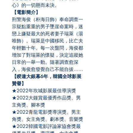
心》的一切懸而未決。
【電影簡介】
刑警海俊（朴海日飾）奉命調查一
宗疑點重重的男子墜崖命案時，迷
戀上嫌疑最大的死者妻子瑞萊（湯
唯飾）。瑞萊是中國移民，比亡夫
年輕數十年。每一次盤問，海俊都
增加了對瑞萊的懷疑，決定追蹤她
日常的一舉一動。隨著調查愈深
入，海俊愈發覺自己不能自拔……
【睽違大銀幕6
年，韓國全球影展
贊譽】
★2022年坎城影展最佳導演獎
★2022大鐘賞最優秀作品獎、男
主角獎、腳本獎
★2022青龍電影獎導演獎、男主
角獎、女主角獎、劇本獎、音樂獎
★2022韓國電影評論家協會獎最