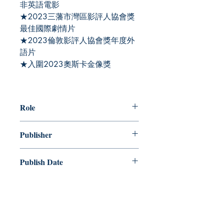
非英語電影
★2023三藩市灣區影評人協會獎
最佳國際劇情片
★2023倫敦影評人協會獎年度外
語片
★入圍2023奧斯卡金像獎
Role
譯者：吳梅倩、湯唯、張元
Publisher
Kubrick
Publish Date
2023/12
ISBN
9789887993759
Category