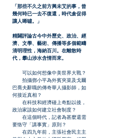
「那些不久之前方興未艾的事，曾
幾何時已一去不復還，時代倉促得
讓人唏噓。」
精闢評論古今中外歷史、政治、經
濟、文學、藝術、傳播等多個範疇
清明理性，海納百川。在離散時
代，攀山涉水含情而來。
可以如何想像中美世界大戰？
拍攝鄧小平為外賓夾菜及戈爾
巴喬夫辭職的傳奇華人攝影師，如
何接近真相？
在科技和經濟碰上奇點以後，
政治家該如何建立社會制度？
在這個時代，記者為甚麼還需
要恪守「講事實」原則？
在四九年前，主張社會民主主