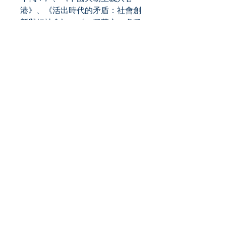
港》、《活出時代的矛盾：社會創
新與好社會》、《一種華文，多種
表述》，以及《是荒誕又如何》
等。
Role
Publisher
Publish Date
ISBN
9786269702329
Category
Pre-order & Fulfillment