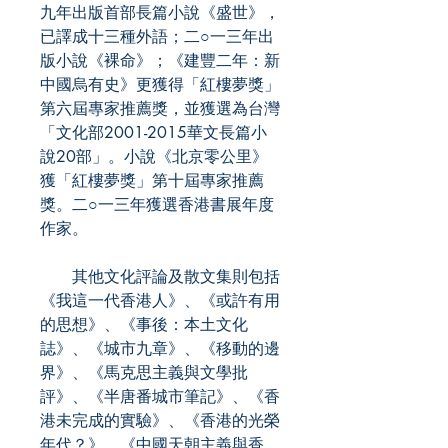
九年出版首部長篇小說《盛世》，
已譯成十三種外語；二○一三年出
版小說《裸命》；《建豐二年：新
中國烏有史》更獲得「紅樓夢獎」
第六屆專家推薦獎，並獲選為台灣
「文化部2001-2015華文長篇小
說20部」。小說《北京零公里》
獲「紅樓夢獎」第十屆專家推薦
獎。二○一三年獲選香港書展年度
作家。
其他文化評論及散文集則包括
《我這一代香港人》、《或許有用
的思想》、《事後：本土文化
誌》、《城市九章》、《移動的邊
界》、《馬克思主義與文學批
評》、《半唐番城市筆記》、《香
港未完成的實驗》、《香港的光榮
年代？》、《中國天朝主義與香