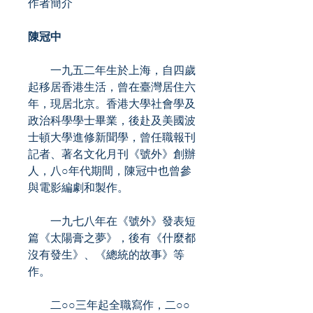
作者簡介
陳冠中
一九五二年生於上海，自四歲
起移居香港生活，曾在臺灣居住六
年，現居北京。香港大學社會學及
政治科學學士畢業，後赴及美國波
士頓大學進修新聞學，曾任職報刊
記者、著名文化月刊《號外》創辦
人，八○年代期間，陳冠中也曾參
與電影編劇和製作。
一九七八年在《號外》發表短
篇《太陽膏之夢》，後有《什麼都
沒有發生》、《總統的故事》等
作。
二○○三年起全職寫作，二○○