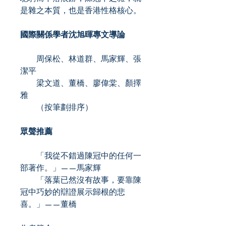
是雜之本質，也是香港性格核心。
國際關係學者沈旭暉專文導論
周保松、林道群、馬家輝、張
潔平
梁文道、董橋、廖偉棠、顏擇
雅
（按筆劃排序）
眾聲推薦
「我從不錯過陳冠中的任何一
部著作。」——馬家輝
「落葉已然沒有故事，要靠陳
冠中巧妙的辯證展示歸根的悲
喜。」——董橋