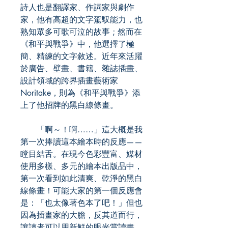
詩人也是翻譯家、作詞家與劇作
家，他有高超的文字駕馭能力，也
熟知眾多可歌可泣的故事 ; 然而在
《和平與戰爭》中，他選擇了極
簡、精練的文字敘述。近年來活躍
於廣告、壁畫、書籍、雜誌插畫、
設計領域的跨界插畫藝術家
Noritake，則為《和平與戰爭》添
上了他招牌的黑白線條畫。
「啊～！啊……」這大概是我
第一次捧讀這本繪本時的反應——
瞠目結舌。在現今色彩豐富、媒材
使用多樣、多元的繪本出版品中，
第一次看到如此清爽、乾淨的黑白
線條畫！可能大家的第一個反應會
是：「也太像著色本了吧！」但也
因為插畫家的大膽，反其道而行，
讓讀者可以用新鮮的眼光賞讀畫