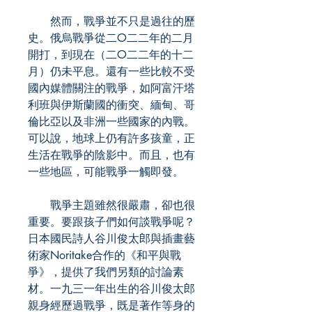
然而，戰爭並不只是過往的歷
史。俄烏戰爭從二O二二年的二月
開打，到現在（二O二二年的十二
月）仍未平息。還有一些比較不受
國內媒體關注的戰爭，如阿富汗塔
利班與伊斯蘭國的衝突、緬甸、哥
倫比亞以及非洲一些國家的內戰。
可以說，地球上仍有許多孩童，正
生活在戰爭的陰影中。而且，也有
一些地區，可能戰爭一觸即發。
戰爭主題雖然很嚴肅，卻也很
重要。要跟孩子們如何談戰爭呢？
日本國民詩人谷川俊太郎與插畫藝
術家Noritake合作的《和平與戰
爭》，提供了我們另類的討論素
材。一九三一年出生的谷川俊太郎
親身經歷過戰爭，既是著作等身的