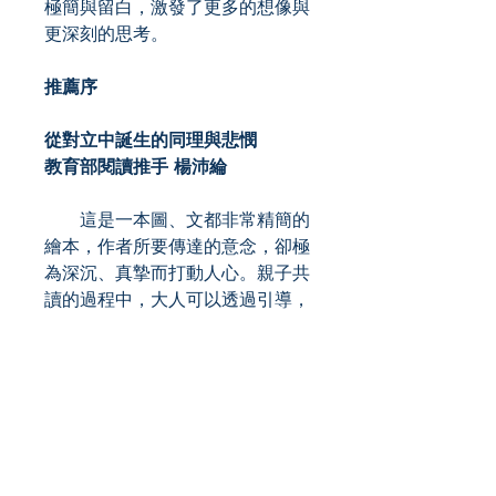
極簡與留白，激發了更多的想像與
更深刻的思考。
推薦序
從對立中誕生的同理與悲憫
教育部閱讀推手 楊沛綸
這是一本圖、文都非常精簡的
繪本，作者所要傳達的意念，卻極
為深沉、真摯而打動人心。親子共
讀的過程中，大人可以透過引導，
使不分年紀的孩子在翻閱本書的同
時，藉由圖像的力量，感受到戰爭
與人性現實，也能學習把握當下、
珍惜所有，成為一個善良、感恩而
能為世界帶來希望的人。
共讀的開始，可以先將文字部