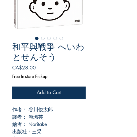
和平與戰爭 へいわ
とせんそう
Price
CA$28.00
Free In-store Pickup
Add to Cart
作者： 谷川俊太郎
譯者： 游珮芸
繪者： Noritake
出版社：三采