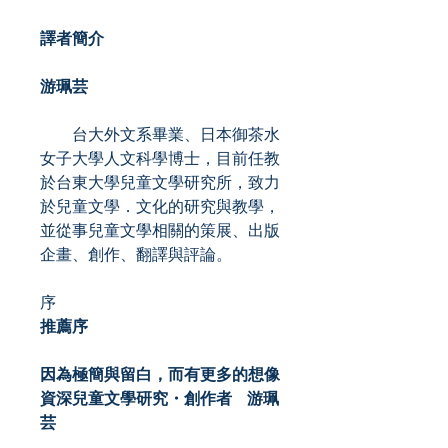
譯者簡介
游珮芸
台大外文系畢業、日本御茶水
女子大學人文科學博士，目前任教
於台東大學兒童文學研究所，致力
於兒童文學．文化的研究與教學，
並從事兒童文學相關的策展、出版
企畫、創作、翻譯與評論。
序
推薦序
因為極簡與留白，而有更多的想像
資深兒童文學研究・創作者 游珮
芸