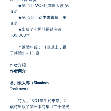
★第12回MOE絵本屋大賞 第
５名
★第13回「這本書真棒」第
９名
★出版至今累計長銷突破
100,000本
＊適讀年齡：11歲以上，親
子共讀6 ~ 11 歲
作者介紹
作者簡介
谷川俊太郎（Shuntaro
Tanikawa）
詩人，1931年生於東京。21
歲時出版了第一本詩集《二十億光