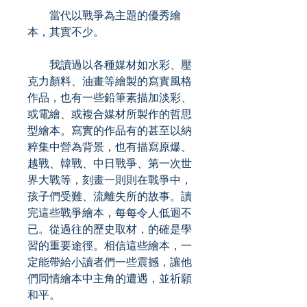
當代以戰爭為主題的優秀繪
本，其實不少。
我讀過以各種媒材如水彩、壓
克力顏料、油畫等繪製的寫實風格
作品，也有一些鉛筆素描加淡彩、
或電繪、或複合媒材所製作的哲思
型繪本。寫實的作品有的甚至以納
粹集中營為背景，也有描寫原爆、
越戰、韓戰、中日戰爭、第一次世
界大戰等，刻畫一則則在戰爭中，
孩子們受難、流離失所的故事。讀
完這些戰爭繪本，每每令人低迴不
已。從過往的歷史取材，的確是學
習的重要途徑。相信這些繪本，一
定能帶給小讀者們一些震撼，讓他
們同情繪本中主角的遭遇，並祈願
和平。