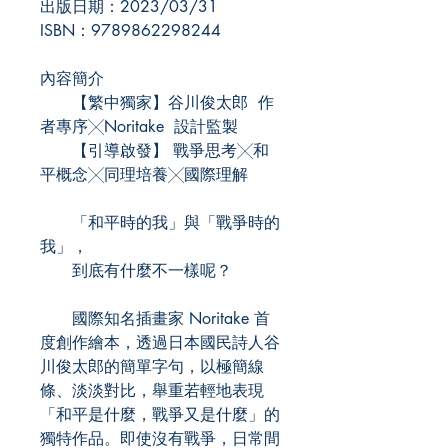
出版日期：2023/03/31
ISBN：9789862298244
內容簡介
【繁中獨家】谷川俊太郎 作
者專序╳Noritake 設計監製
【引導啟發】 戰爭思考╳和
平概念╳同理培養╳國際理解
「和平時的我」與「戰爭時的
我」，
到底有什麼不一樣呢？
國際知名插畫家 Noritake 首
度創作繪本，透過日本國民詩人谷
川俊太郎的簡單字句，以極簡線
條、淡淡對比，舉重若輕地表現
「和平是什麼，戰爭又是什麼」的
獨特作品。即使沒有戰爭，日常間