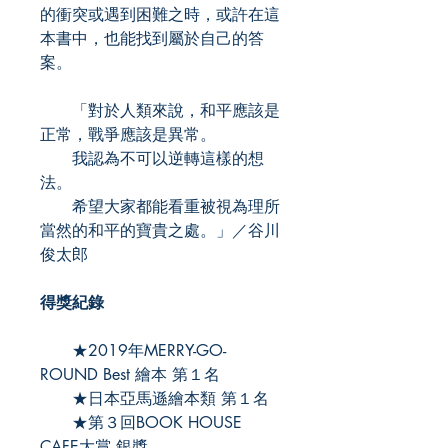
的衝突或遇到困難之時，或許在這
本書中，也能找到屬於自己的答
案。
「對於人類來說，和平應該是
正常，戰爭應該是異常。
我認為不可以逆轉這樣的想
法。
希望大家都能看重被視為理所
當然的和平的寶貴之處。」／谷川
俊太郎
得獎紀錄
★2019年MERRY-GO-
ROUND Best 繪本 第１名
★日本亞馬遜繪本類 第１名
★第３回BOOK HOUSE
CAFE大賞 銀獎