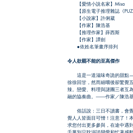
【愛情小說名家】Misa
【原生電子推理雜誌《PUZZ
【小說家】許俐葳
【作家】陳浩基
【推理作家】薛西斯
【作家】譚劍
●依姓名筆畫序排列
令人欲罷不能的至高傑作
這是一道滋味奇詭的甜點—
徐徐回甘，然而細嚐後卻驚覺
辣。戀愛、料理與謎團三者互
融的協奏曲。――作家／陳浩
俗話說：三日不讀書，會覺
覺人人皆面目可憎！注意了！
求您付出更多參與，在途中遇
千萬別只耽溺談戀愛和忙著感