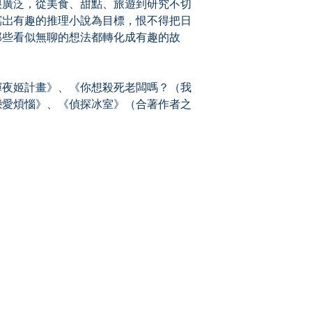
很廣泛，從美食、甜點、旅遊到研究不切
寫岀有趣的推理小說為目標，恨不得把日
那些看似無聊的想法都轉化成有趣的故
夜姬計畫》、《你想殺死老闆嗎？（我
戀愛煩惱》、《偵探冰室》（合著作者之
Socials