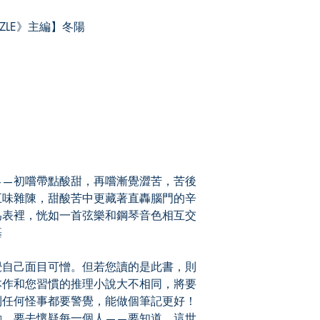
LE》主編】冬陽
—初嚐帶點酸甜，再嚐漸覺澀苦，苦後
五味雜陳，甜酸苦中更藏著直轟腦門的辛
為表裡，恍如一首弦樂和鋼琴音色相互交
基
自己面目可憎。但若您讀的是此書，則
本作和您習慣的推理小說大不相同，將要
到任何怪事都要警覺，能做個筆記更好！
動，要去懷疑每一個人——要知道，這世