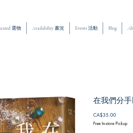
urated 選物
Availability 書況
Events 活動
Blog
Ab
在我們分手
Price
CA$35.00
Free In-store Pickup