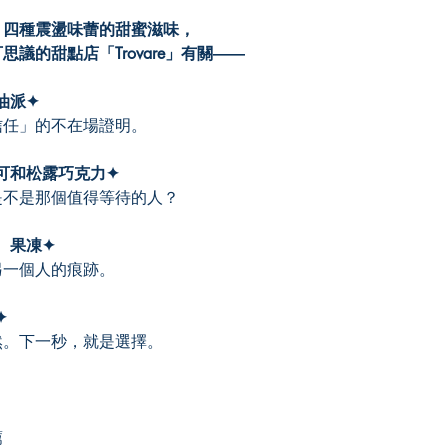
四種震盪味蕾的甜蜜滋味，
的甜點店「Trovare」有關――
油派✦
任」的不在場證明。
可和松露巧克力✦
不是那個值得等待的人？
、果凍✦
一個人的痕跡。
✦
。下一秒，就是選擇。
薦