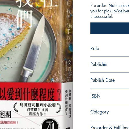
Pre-order: Not in stoc
you for pickup/delivery
unsuccessful.
Role
作者：文善
Publisher
皇冠
Publish Date
2024/09
ISBN
9789573341987
Category
Pre-order & Fulfillm