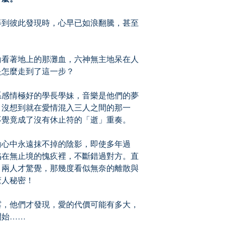
到彼此發現時，心早已如浪翻騰，甚至
看著地上的那灘血，六神無主地呆在人
是怎麼走到了這一步？
感情極好的學長學妹，音樂是他們的夢
。沒想到就在愛情混入三人之間的那一
不覺竟成了沒有休止符的「逝」重奏。
心中永遠抹不掉的陰影，即使多年過
陷在無止境的愧疚裡，不斷錯過對方。直
，兩人才驚覺，那幾度看似無奈的離散與
驚人秘密！
，他們才發現，愛的代價可能有多大，
開始……