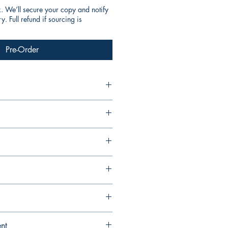
k. We’ll secure your copy and notify
. Full refund if sourcing is
Pre-Order
ent