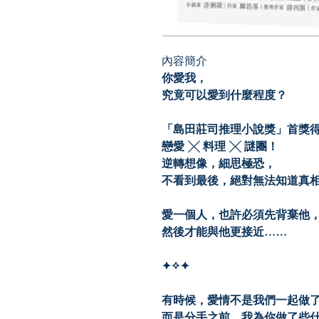
內容簡介
你愛我，
究竟可以愛到什麼程度？
「島田莊司推理小說獎」首獎得
戀愛 ╳ 料理 ╳ 謎團！
逆轉想像，細思極恐，
不看到最後，絕對無法知道真
愛一個人，也許必須先背棄他
然後才能與他更接近……
✦✧✦
有時候，愛情不是我們一起做
而是分手之前，我為你做了些