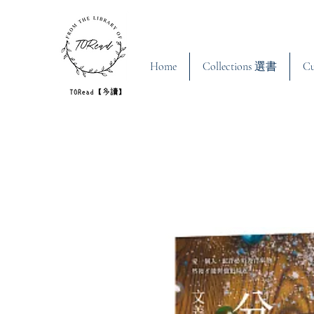
Home
Collections 選書
C