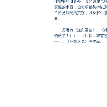
作需要的研究外，其他興趣也
實際的東西，但每項都彷彿以
常所見所聞的荒謬，以及腦中
事。
另著有《逆向童謠》、《輝
們做了！）》、《店長，我有
一）、《不白之冤》等作品。
【多讀】
TORead