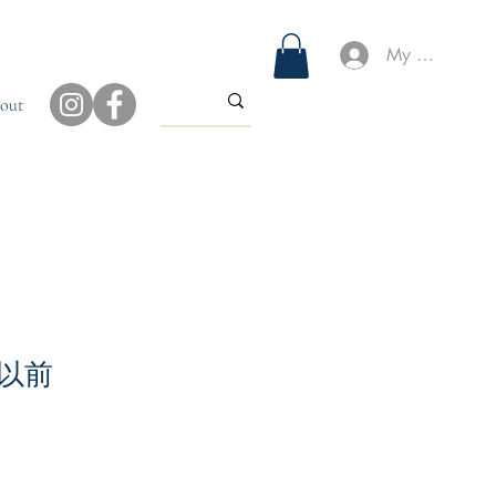
My Account
out
以前