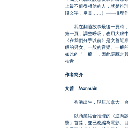
上最不值得相信的人，就是推
段文字，畢竟……）――推理
我在翻過故事最後一頁時，
第一頁，調整呼吸，改用大腦
《在我們分手以前》是文善近
般的男女、一般的音樂、一般
如此的「一般」，因此讓藏之
柏青
作者簡介
文善 Mannshin
香港出生，現居加拿大，台
以商業結合推理的《逆向誘
獎」首獎，並已改編為電影。