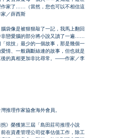
理作家了……（當然，您也可以不相信這
作家／薛西斯
腦袋像是被狠狠敲了一記，我馬上翻回
中非戀愛腦的部分將小說又讀了一遍……
期「炫技」最少的一個故事，那是幾個一
的愛情、一般藕斷絲連的故事，但也就是
其後的真相更加非比尋常。――作家／李
灣推理作家協會海外會員。
拐》榮獲第三屆「島田莊司推理小說
目前在資產管理公司從事估值工作，除工