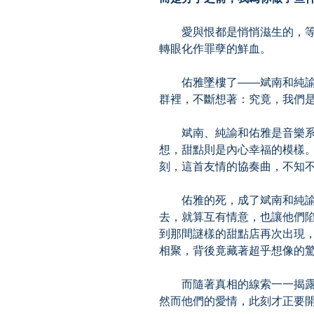
愛與恨都是悄悄滋生的，等
轉眼化作罪孽的鮮血。
佑雅墜樓了――斌南和純諭
群裡，不斷想著：究竟，我們
斌南、純諭和佑雅是音樂系
想，甜點則是內心幸福的模樣
刻，這首友情的協奏曲，不知
佑雅的死，成了斌南和純諭
去，就算互有情意，也讓他們
到那間謎樣的甜點店再次出現
相聚，背後竟藏著超乎想像的
而隨著真相的線索一一揭露
然而他們的愛情，此刻才正要