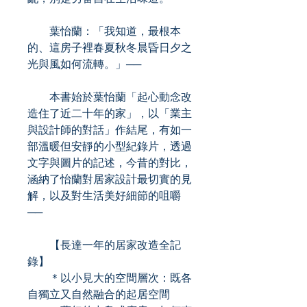
葉怡蘭：「我知道，最根本
的、這房子裡春夏秋冬晨昏日夕之
光與風如何流轉。」──
本書始於葉怡蘭「起心動念改
造住了近二十年的家」，以「業主
與設計師的對話」作結尾，有如一
部溫暖但安靜的小型紀錄片，透過
文字與圖片的記述，今昔的對比，
涵納了怡蘭對居家設計最切實的見
解，以及對生活美好細節的咀嚼
──
【長達一年的居家改造全記
錄】
＊以小見大的空間層次：既各
自獨立又自然融合的起居空間