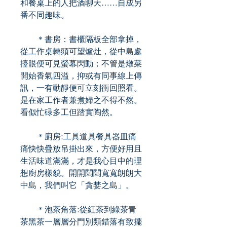
和餐桌上的人把酒聊天……自成另
番不同趣味。
＊書房：書櫃隔板全部拿掉，
從工作桌轉頭可望爐灶，從中島處
擡眼便可見螢幕閃動；不管是燉菜
開始香氣四溢，抑或有同事線上傳
訊，一有動靜便可立刻衝回照看。
是在家工作者兼煮婦之不得不然。
看似忙碌多工但踏實陶然。
＊廚房:工具道具餐具器皿痛
痛快快疊放吊掛出來，方便好用且
生活味道滿滿，才是我心目中的理
想廚房樣貌。開開闊闊寬寬朗朗大
中島，我們叫它「貪婪之島」。
＊泡茶角落:從紅茶到綠茶青
茶黑茶一層層分門別類錯落有致擺