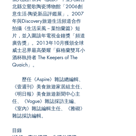
北縣立鶯歌陶瓷博物館「2006創
意生活‧陶瓷新品評鑑展」。2007
年與Discovery旅遊生活頻道合作
拍攝《生活采風－葉怡蘭篇》短
片，並入圍該年電視金鐘獎「頻道
廣告獎」。2013年10月獲頒全球
威士忌界最高榮耀「蘇格蘭雙耳小
酒杯執持者 The Keepers of The
Quaich」。
歷任《Aspire》雜誌總編輯、
《壹週刊》美食旅遊家居組主任、
《明日報》美食旅遊新聞中心主
任、《Vogue》雜誌採訪主編、
《室內》雜誌編輯主任、《雅砌》
雜誌採訪編輯。
目錄