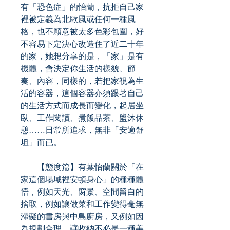
有「恐色症」的怡蘭，抗拒自己家
裡被定義為北歐風或任何一種風
格，也不願意被太多色彩包圍，好
不容易下定決心改造住了近二十年
的家，她想分享的是，「家」是有
機體，會決定你生活的樣貌、節
奏、內容，同樣的，若把家視為生
活的容器，這個容器亦須跟著自己
的生活方式而成長而變化，起居坐
臥、工作閱讀、煮飯品茶、盥沐休
憩……日常所追求，無非「安適舒
坦」而已。
【態度篇】有葉怡蘭關於「在
家這個場域裡安頓身心」的種種體
悟，例如天光、窗景、空間留白的
捨取，例如讓做菜和工作變得毫無
滯礙的書房與中島廚房，又例如因
為規劃合理，讓收納不必是一種美