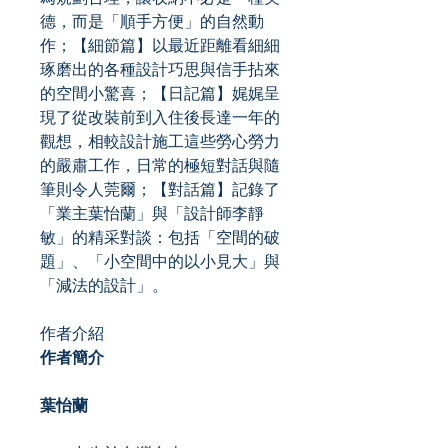
德，而是「順手方便」的自然動
作；【細節篇】以最近距離看細細
琢磨出的各種設計巧思與信手拈來
的空間小驚喜；【日記篇】娓娓呈
現了從改裝前到入住後長達一年的
觀想，相較設計施工這些勞心勞力
的嚴肅工作，日常的極短對話與隨
筆則令人莞爾；【對話篇】記錄了
「業主葉怡蘭」與「設計師李靜
敏」的精采對談：包括「空間的破
題」、「小空間中的以小見大」與
「減法的設計」。
作者介紹
作者簡介
葉怡蘭