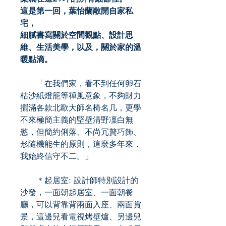
這是第一回，葉怡蘭敞開自家私
宅，
細膩書寫關於空間觀點、設計思
維、生活美學，以及，關於家的溫
暖點滴。
「在我們家，看不到任何卵石
枯沙紙燈籠等禪風意象，不夠財力
擺滿各款北歐大師名椅名几，更學
不來極簡主義的堅壁清野凜白無
慾，但簡約俐落、不尚冗贅巧飾、
形隨機能生的原則，這麼多年來，
我始終信守不二。」
＊起居室: 設計師特別設計的
沙發，一面朝起居室、一面朝餐
廳，可以背靠背兩面入座、兩面賞
景，這邊兒看電視烤壁爐、另邊兒