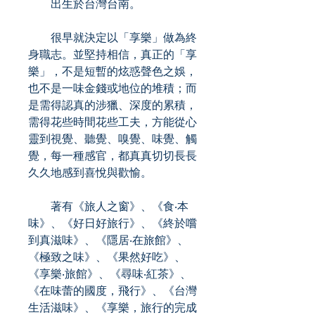
出生於台灣台南。
很早就決定以「享樂」做為終
身職志。並堅持相信，真正的「享
樂」，不是短暫的炫惑聲色之娛，
也不是一味金錢或地位的堆積；而
是需得認真的涉獵、深度的累積，
需得花些時間花些工夫，方能從心
靈到視覺、聽覺、嗅覺、味覺、觸
覺，每一種感官，都真真切切長長
久久地感到喜悅與歡愉。
著有《旅人之窗》、《食‧本
味》、《好日好旅行》、《終於嚐
到真滋味》、《隱居‧在旅館》、
《極致之味》、《果然好吃》、
《享樂‧旅館》、《尋味‧紅茶》、
《在味蕾的國度，飛行》、《台灣
生活滋味》、《享樂，旅行的完成