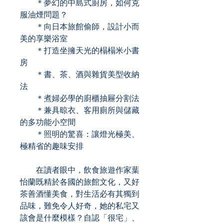
＊夢幻的中島式廚房，如何克
服油煙問題？
＊向日本旅館偷師，設計小而
美的享樂浴室
＊打造坐擁天光的榻榻米小書
房
＊書、茶、酒與雜貨美型收納
法
＊煮婦必學的廚櫃抽屜分割法
＊兼具晾衣、客用廁所與儲藏
的多功能小空間
＊照明的驚喜：讓燈光極美、
極精省的趣味安排
在讀者眼中，飲食旅遊作家葉
怡蘭既精於各國的旅館文化，又好
茶善酒懂美食，對生活必有其獨到
品味，難免令人好奇，她的私宅又
該會是什麼模樣？自認「很宅」、