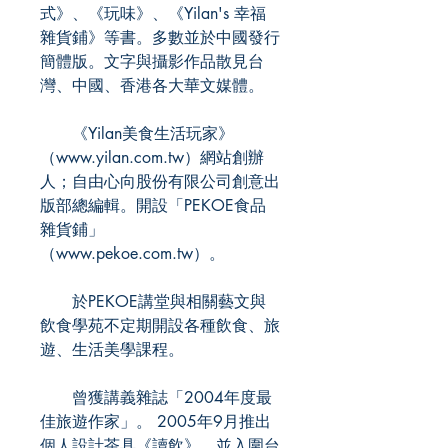
式》、《玩味》、《Yilan's 幸福
雜貨鋪》等書。多數並於中國發行
簡體版。文字與攝影作品散見台
灣、中國、香港各大華文媒體。
《Yilan美食生活玩家》
（www.yilan.com.tw）網站創辦
人；自由心向股份有限公司創意出
版部總編輯。開設「PEKOE食品
雜貨鋪」
（www.pekoe.com.tw）。
於PEKOE講堂與相關藝文與
飲食學苑不定期開設各種飲食、旅
遊、生活美學課程。
曾獲講義雜誌「2004年度最
佳旅遊作家」。 2005年9月推出
個人設計茶具《讀飲》，並入圍台