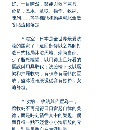
好。一目瞭然，樂趣與效率兼具。
於是，煮水、拿取、操作、收納、
陳列……等等機能和動線就此全數
妥貼流暢落定。
＊浴室：日本是全世界最愛洗
澡的國家了！這回翻修以之為師打
造日式格局沐浴天地。崇尚自然、
少了瓶瓶罐罐，以用得上且好看的
擺設與用具取代；洗臉檯下改以層
架和抽屜收納，有秩序有邏輯的置
放，盥沐過程緩慢從容有餘裕，安
適舒坦。
＊收納： 收納與佈置為一，
讓收納不再是得日日奮起自律的美
德，而是時刻徜徉其中的樂趣。偶
而容得一點不經意小小淘氣般的零
亂，別是另番自在生活味道。