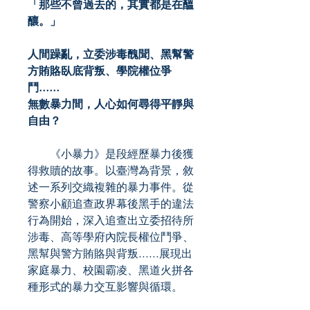
「那些不曾過去的，其實都是在醞
釀。」
人間躁亂，立委涉毒醜聞、黑幫警
方賄賂臥底背叛、學院權位爭
鬥......
無數暴力間，人心如何尋得平靜與
自由？
《小暴力》是段經歷暴力後獲
得救贖的故事。以臺灣為背景，敘
述一系列交織複雜的暴力事件。從
警察小顧追查政界幕後黑手的違法
行為開始，深入追查出立委招待所
涉毒、高等學府內院長權位鬥爭、
黑幫與警方賄賂與背叛......展現出
家庭暴力、校園霸凌、黑道火拼各
種形式的暴力交互影響與循環。