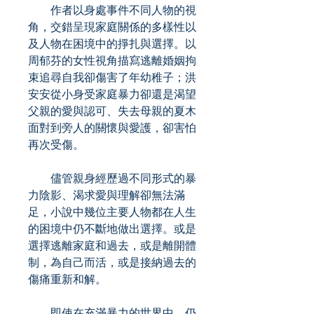
作者以身處事件不同人物的視
角，交錯呈現家庭關係的多樣性以
及人物在困境中的掙扎與選擇。以
周郁芬的女性視角描寫逃離婚姻拘
束追尋自我卻傷害了年幼稚子；洪
安安從小身受家庭暴力卻還是渴望
父親的愛與認可、失去母親的夏木
面對到旁人的關懷與愛護，卻害怕
再次受傷。
儘管親身經歷過不同形式的暴
力陰影、渴求愛與理解卻無法滿
足，小說中幾位主要人物都在人生
的困境中仍不斷地做出選擇。或是
選擇逃離家庭和過去，或是離開體
制，為自己而活，或是接納過去的
傷痛重新和解。
即使在充滿暴力的世界中，仍