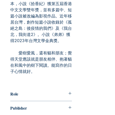
本，小說《拾香紀》獲第五屆香港
中文文學雙年獎，並有多篇中、短
篇小說被改編為影視作品。近年移
居台灣，創作短篇小說收錄於《孤
絕之島：後疫情的我們》及《我台
北，我街道2》。小說《弟弟》獲
得2023年台灣文學金典獎。
愛樹愛風，還有貓和朋友；覺
得天堂應該就是朋友相伴、抱著貓
在和風中的樹下閱讀。能寫作的日
子心情就好。
Role
作者：陳慧
Publisher