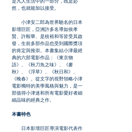
是凡人生活中的一部分，既是必
然，也就能加以接受。
小津安二郎為世界馳名的日本
影壇巨匠，亞洲許多名導如侯孝
賢、許鞍華、是枝裕和等皆受其啟
發，生前多部作品也受到國際獎項
的肯定與推崇。本書集結小津最經
典的六部電影作品：《東京物
語》、《秋刀魚之味》、《麥
秋》、《浮草》、《秋日和》、
《晚春》。從文字的視野領略小津
電影獨特的美學風格與魅力，是一
部值得小津迷和所有電影愛好者細
細品味的經典之作。
本書特色
日本影壇巨匠導演電影代表作