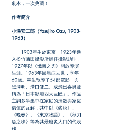
劇本，一次典藏！
作者簡介
小津安二郎（Yasujiro Ozu, 1903-
1963）
1903年生於東京，1923年進
入松竹蒲田攝影所擔任攝影助理，
1927年以《懺悔之刃》開啟導演
生涯。1963年因癌症去世，享年
60歲。畢生執導了54部電影，與
黑澤明、溝口健二、成瀨巳喜男並
稱為「日本影壇四大巨匠」。作品
主調多半集中在家庭的潰散與家庭
價值的瓦解，其中以《麥秋》、
《晚春》、《東京物語》、《秋刀
魚之味》等為其最膾炙人口的代表
作。