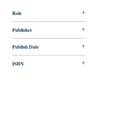
Role
作者： 小津安二郎
Publisher
譯者： 吳菲
印刻
Publish Date
2021/02
ISBN
9789863873662
Category
藝術設計> 電影> 電影實務
Pre-order & Fulfillment
Pre-order: Not in stock. We’ll secure
your copy and notify you for
pickup/delivery. Full refund if sourcing
is unsuccessful.