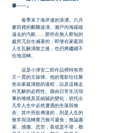
事⋯⋯」
春季末了海岸邊的浪湧。六月
麥田裡的翻騰波濤。瀨戶內海緩緩
遠去的汽船……那些在無人察知的
處所兀自生滅著的，即便在家庭與
人生瓦解潰散之後，也仍將繼續不
住地流轉。
這是小津安二郎作品裡特有而
又一貫的主旋律。他的電影往往聚
焦在家庭潰散的過程，以及這種走
向瓦解的必然性。藉由日常生活瑣
事的堆積及其細膩的變化，烘托出
凡常人生中必然遭遇的失落與無
奈。其中所欲傳達的，則是人生的
無常與流轉實乃無可避免；無論蕭
索、感傷、悲苦，甚或是不堪，都