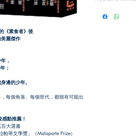
Pre-order: Not in stoc
you for pickup/delivery
unsuccessful.
 的《素食者》後
的美麗傑作
，
少年，
少年；
我身邊的少年。
，每個角落、每個世代，都很有可能出
俊感動推薦！
店百大選書
學獎」（Malaparte Prize）