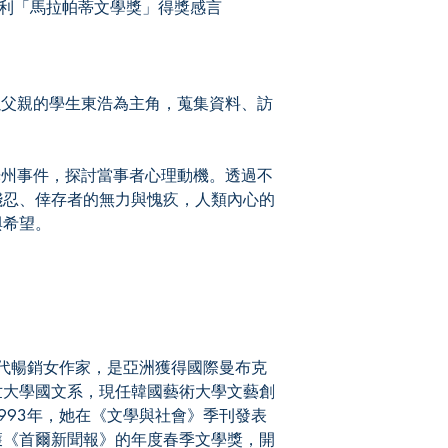
大利「馬拉帕蒂文學獎」得獎感言
父親的學生東浩為主角，蒐集資料、訪
州事件，探討當事者心理動機。透過不
殘忍、倖存者的無力與愧疚，人類內心的
與希望。
代暢銷女作家，是亞洲獲得國際曼布克
世大學國文系，現任韓國藝術大學文藝創
993年，她在《文學與社會》季刊發表
獲《首爾新聞報》的年度春季文學獎，開