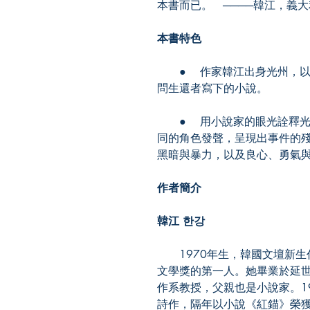
本書而已。 ────韓江，義
本書特色
● 作家韓江出身光州，以
問生還者寫下的小說。
● 用小說家的眼光詮釋光
同的角色發聲，呈現出事件的
黑暗與暴力，以及良心、勇氣
作者簡介
韓江 한강
1970年生，韓國文壇新生
文學獎的第一人。她畢業於延
作系教授，父親也是小說家。1
詩作，隔年以小說《紅錨》榮