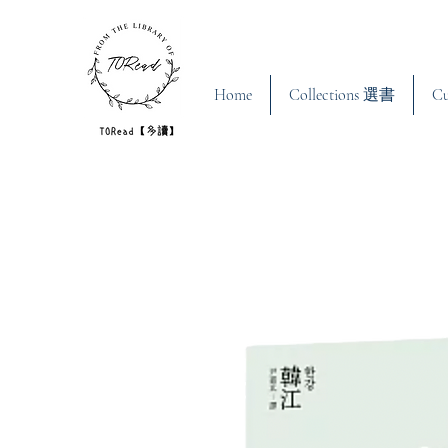
Home
Collections 選書
C