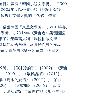
童佛》贏得「韓國小說文學獎」，2000
2005年，以中篇小說《胎記》榮獲
位獲此文學大獎的「70後」作家。
榮獲韓國「東里文學獎」，2014年以
學獎」，2016年《素食者》榮獲國際
年來了》榮獲義大利「馬拉帕蒂文學
，是韓江結合自傳、富實驗性質的作品，
決選，獲英國《衛報》選為「今日之
)、 《你冰冷的手》 (2002)、《素食
（2010）、《希臘語課》 (2011) 、
集《麗水的愛情》（2012）、《白》
000）、《火蠑螈》（2012）、詩集
），以及2021年最新作品《永不告別》