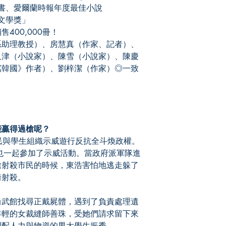
書、愛爾蘭時報年度最佳小說
文學獎」
00,000冊！
助理教授）、房慧真（作家、記者）、
又津（小說家）、陳雪（小說家）、陳慶
寫韓國》作者）、劉梓潔（作家）◎一致
贏得過槍呢？
民與學生組織示威遊行反抗全斗煥政權。
也一起參加了示威活動。當政府派軍隊進
槍射殺市民的時候，東浩害怕地逃走躲了
街射殺。
武館找尋正戴屍體，遇到了負責處理遺
年輕的女裁縫師善珠，受她們請求留下來
調配人力與物資的男大學生振秀。