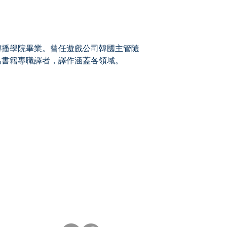
播學院畢業。曾任遊戲公司韓國主管隨
為書籍專職譯者，譯作涵蓋各領域。
Socials