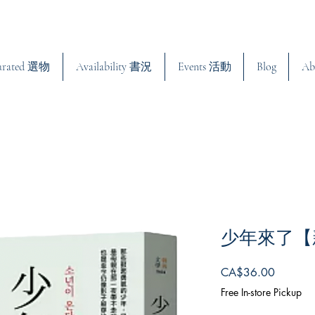
urated 選物
Availability 書況
Events 活動
Blog
Ab
少年來了【
Price
CA$36.00
Free In-store Pickup