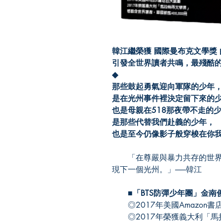
韓江繼榮獲 國際曼布克文學獎
引發全世界讀者共鳴，最殘酷
◆
那些鼓起勇氣迎向軍隊的少年
是在光州事件裡決定留下來的
也是母親在518那夜帶不走的
是那些代替我們赴義的少年，
也是至今仍像影子般穿梭在你
「在尊嚴與暴力共存的世界
現下一個光州。」──韓江
■「BTS防彈少年團」金南
◎2017年美國Amazon書
◎2017年榮獲義大利「馬拉帕蒂文