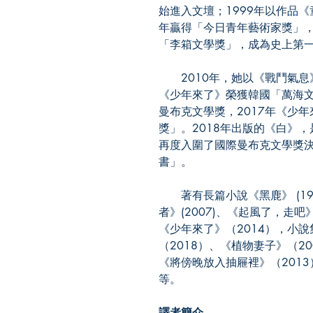
始進入文壇；1999年以作品《
年贏得「今日青年藝術家獎」，
「李箱文學獎」，成為史上第一
2010年，她以《戰鬥氣息》
《少年來了》榮獲韓國「萬海文
曼布克文學獎，2017年《少
獎」。2018年出版的《白》
再度入圍了國際曼布克文學獎
書」。
著有長篇小說《黑鹿》 (1998
者》(2007)、《起風了，走吧》
《少年來了》（2014），小說
（2018）、《植物妻子》（2
《將傍晚放入抽屜裡》（2013
等。
譯者簡介