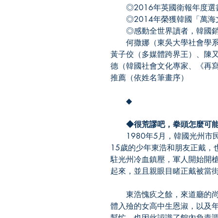
◎2016年英國衛報年度選
◎2014年榮獲韓國「萬海
◎感動全世界讀者，韓國銷售4
何撒娜（東吳大學社會學系
黃子佼（多媒體跨界王）、陳
德（韓國社會文化專家、《再
推薦（依姓名筆畫序）
◆
◆很荒謬吧，拳頭怎麼可能
1980年5月，韓國光州市
15歲的少年東浩和朋友正戴，
駐光州冷血鎮壓，軍人開始開
起來，並且親眼目睹正戴被當
東浩愧疚之餘，來道廳的尚
體入殮的女高中生恩淑，以及
幫忙，也因此認識了館內負責