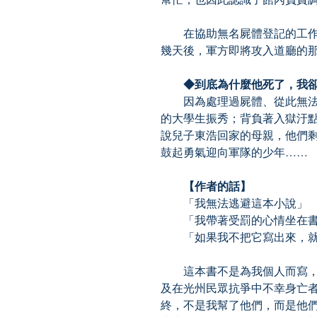
在協助無名屍體登記的工作
幾天後，軍方即將攻入道廳的
◆到底為什麼他死了，我卻
因為處理過屍體、從此無法
的大學生振秀；背負著入獄汙
說兒子東浩回家的母親，他們
鼓起勇氣迎向軍隊的少年……
【作者的話】
「我無法逃避這本小說」
「我帶著受罰的心情坐在書
「如果我不把它寫出來，就
這本書不是為我個人而寫，
及在光州民眾抗爭中不幸身亡
終，不是我幫了他們，而是他