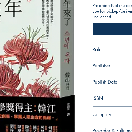
Pre-order: Not in stoc
you for pickup/delivery
unsuccessful.
Role
作者：韓江 / 譯者：
Publisher
漫遊者文化
Publish Date
2023/06
ISBN
9789864897865
Category
文學小說> 翻譯文學>
Pre-order & Fulfillm