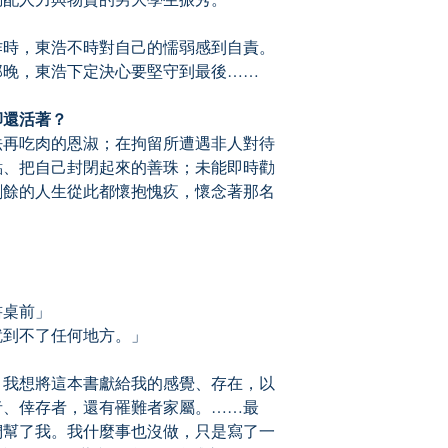
時，東浩不時對自己的懦弱感到自責。
那晚，東浩下定決心要堅守到最後……
還活著？
再吃肉的恩淑；在拘留所遭遇非人對待
點、把自己封閉起來的善珠；未能即時勸
剩餘的人生從此都懷抱愧疚，懷念著那名
桌前」
到不了任何地方。」
我想將這本書獻給我的感覺、存在，以
者、倖存者，還有罹難者家屬。……最
們幫了我。我什麼事也沒做，只是寫了一