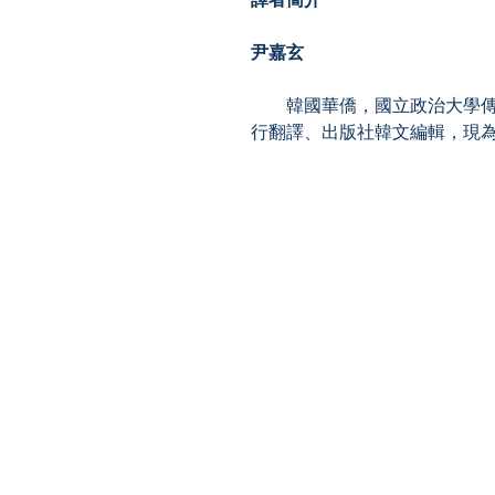
尹嘉玄
韓國華僑，國立政治大學傳
行翻譯、出版社韓文編輯，現
【多讀】
TORead
Toronto, Ontario, Canada.