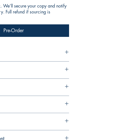
k. We’ll secure your copy and notify
. Full refund if sourcing is
Pre-Order
尹嘉玄
 韓國文學
ent