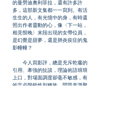
的曼勞迪奧利菲拉，還有許多許
多，這部新文集都一一寫到。有活
生生的人，有光憶中的身，有時還
照出作者靈動的心，像〈下一站，
相見恨晚〉末段出現的女帶位員，
是幻覺是甜夢，還是肺炎疫症的鬼
影幢幢？
今人寫影評，總是充斥乾癟的
引用、牽強的扯談，理論術語琅琅
上口，對場面調度卻毫不敏感，有
的言必階級性別種族，問題意識聚
焦明確，論點論據妥當清楚，但就
失去了原初進電影院的自由感動
——這就像路蘭拍《潛行凶間》
（Inception），將夢境拍得有如遊
戲過關，一層層上下分明，就沒有
肆意想像和跨界浮動的樂趣。惟得
既可在性別花園玩氹氹轉，也能在