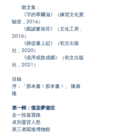
散文集：
《字的華爾滋》（練習文化實
驗室，2016）
《戲謔麥加芬》（文化工房，
2016）
《路從書上起》（初文出版
社，2020）
《或序或散成圖》（初文出版
社，2021）
目錄
序：「那本書！那本書！」 陳廣
隆
第一輯：復染夢遊症
走一段嘉寶路
卓別靈背人愁
第三者闖進博物館