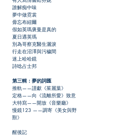
有人寫情書給芬妮
誰解痴中味
夢中做霓裳
毋忘布紐爾
假如英瑪褒曼是真的
夏日遇英瑪
別為哥察克醫生灑淚
行走在沼澤與污穢間
迷上哈哈鏡
詩唸占士邦
第三輯：夢的詞匯
推軌——謹獻《茱麗葉》
定格——向《流離所愛》致意
大特寫——開放《音樂廳》
慢鏡123 ——調寄《美女與野
獸》
醒後記