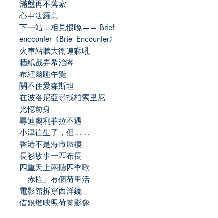
滿盤再不落索
心中法羅島
下一站，相見恨晚—— Brief
encounter《Brief Encounter》
火車站聽大衛連獅吼
牆紙戲弄希治閣
布紐爾睡午覺
關不住愛森斯坦
在波洛尼亞尋找柏索里尼
光憶前身
尋迪奧利菲拉不遇
小津往生了，但……
香港不是海市蜃樓
長衫故事一匹布長
四重天上兩聽四季歌
「赤柱」有個荷里活
電影館拆穿西洋鏡
借銀燈映照荷蘭影像