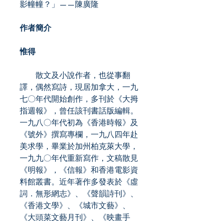
影幢幢？」——陳廣隆
作者簡介
惟得
散文及小說作者，也從事翻
譯，偶然寫詩，現居加拿大，一九
七〇年代開始創作，多刊於《大拇
指週報》，曾任該刊書話版編輯。
一九八〇年代初為《香港時報》及
《號外》撰寫專欄，一九八四年赴
美求學，畢業於加州柏克萊大學，
一九九〇年代重新寫作，文稿散見
《明報》，《信報》和香港電影資
料館叢書。近年著作多發表於《虛
詞．無形網志》、《聲韻詩刊》、
《香港文學》、《城市文藝》、
《大頭菜文藝月刊》、《映畫手