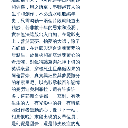
場回顧切入，也可能是半日的閒遊
和偶遇，興之所至，串聯起其人的
生平和創作，不必流水帳般編年
史，只需勾勒一兩個片段就能道出
精妙，若非數十年的思索和浸潤，
實在無法這般出入自如。在電影史
上，善於寫夢、拍夢的大師，除了
布紐爾，在迴廊與涼台還魂驚夢的
唐滌生、於長梯和高塔迷魂驚心的
希治閣、對鏡猜謎兼與死神下棋的
英瑪褒曼、穿梭死生且棄循因果的
阿倫雷奈、真實與狂歡與夢魘難分
的柏索里尼、以光影承載百年記憶
的曼勞迪奧利菲拉，還有許多許
多，這部新文集都一一寫到。有活
生生的人，有光影中的身，有時還
照出作者靈動的心，像〈下一站，
相見恨晚〉末段出現的女帶位員，
是幻覺是甜夢，還是肺炎疫症的鬼