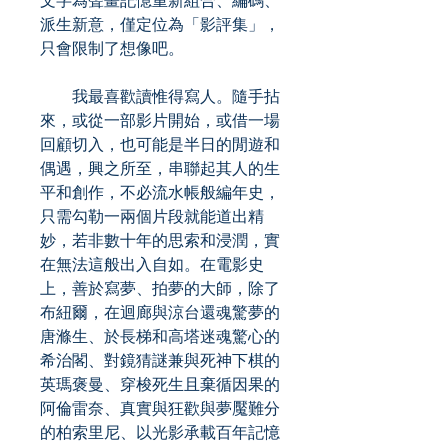
文字為聲畫記憶重新組合、編碼、
派生新意，僅定位為「影評集」，
只會限制了想像吧。
我最喜歡讀惟得寫人。隨手拈
來，或從一部影片開始，或借一場
回顧切入，也可能是半日的閒遊和
偶遇，興之所至，串聯起其人的生
平和創作，不必流水帳般編年史，
只需勾勒一兩個片段就能道出精
妙，若非數十年的思索和浸潤，實
在無法這般出入自如。在電影史
上，善於寫夢、拍夢的大師，除了
布紐爾，在迴廊與涼台還魂驚夢的
唐滌生、於長梯和高塔迷魂驚心的
希治閣、對鏡猜謎兼與死神下棋的
英瑪褒曼、穿梭死生且棄循因果的
阿倫雷奈、真實與狂歡與夢魘難分
的柏索里尼、以光影承載百年記憶