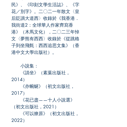
民》、《印刻文學生活誌》、《字
花／別字》。二〇二一年散文〈皇
后貶謫大道西〉收錄於《我香港．
我街道2：全球華人作家齊寫香
港》（木馬文化），二〇二三年悼
文〈夢熊有西西〉收錄於《從跳格
子到坐飛氈：西西追思文集》（香
港中文大學出版社）。
小說集：
《請坐》（素葉出版社，
2014）
《亦蜿蜒》（初文出版社，
2017）
《花已盡——十人小說選》
（初文出版社，2021）
《可以燎原》（初文出版社，
2022）