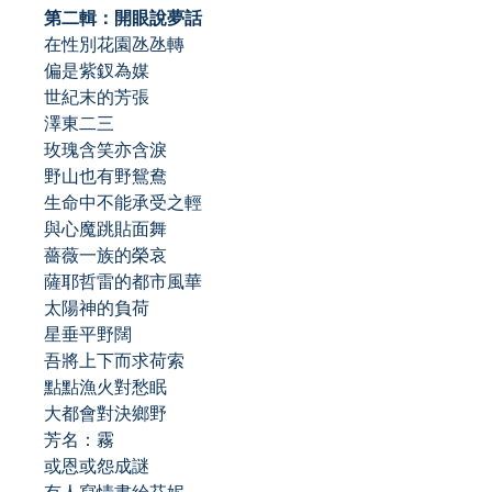
第二輯：開眼說夢話
在性別花園氹氹轉
偏是紫釵為媒
世紀末的芳張
澤東二三
玫瑰含笑亦含淚
野山也有野鴛鴦
生命中不能承受之輕
與心魔跳貼面舞
薔薇一族的榮哀
薩耶哲雷的都市風華
太陽神的負荷
星垂平野闊
吾將上下而求荷索
點點漁火對愁眠
大都會對決鄉野
芳名：霧
或恩或怨成謎