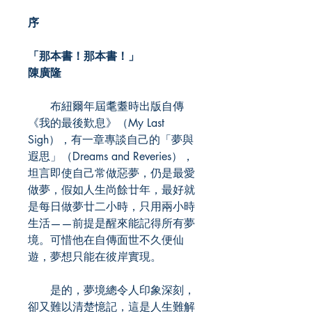
序
「那本書！那本書！」
陳廣隆
布紐爾年屆耄耋時出版自傳
《我的最後歎息》（My Last
Sigh），有一章專談自己的「夢與
遐思」（Dreams and Reveries），
坦言即使自己常做惡夢，仍是最愛
做夢，假如人生尚餘廿年，最好就
是每日做夢廿二小時，只用兩小時
生活——前提是醒來能記得所有夢
境。可惜他在自傳面世不久便仙
遊，夢想只能在彼岸實現。
是的，夢境總令人印象深刻，
卻又難以清楚憶記，這是人生難解