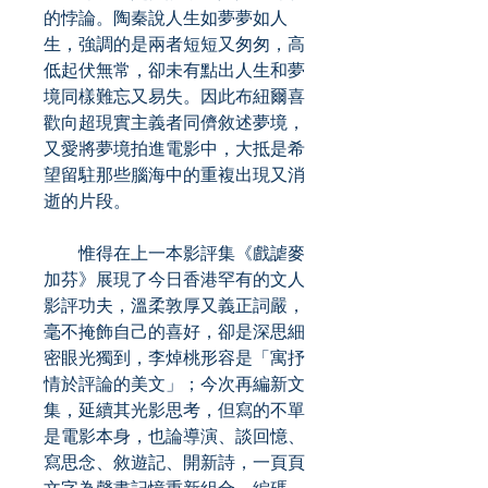
的悖論。陶秦說人生如夢夢如人
生，強調的是兩者短短又匆匆，高
低起伏無常，卻未有點出人生和夢
境同樣難忘又易失。因此布紐爾喜
歡向超現實主義者同儕敘述夢境，
又愛將夢境拍進電影中，大抵是希
望留駐那些腦海中的重複出現又消
逝的片段。
惟得在上一本影評集《戲謔麥
加芬》展現了今日香港罕有的文人
影評功夫，溫柔敦厚又義正詞嚴，
毫不掩飾自己的喜好，卻是深思細
密眼光獨到，李焯桃形容是「寓抒
情於評論的美文」；今次再編新文
集，延續其光影思考，但寫的不單
是電影本身，也論導演、談回憶、
寫思念、敘遊記、開新詩，一頁頁