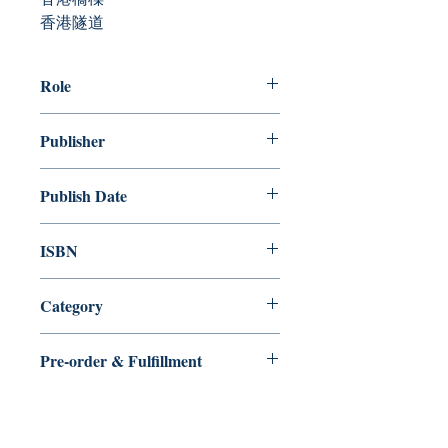
香港隧道
Role
作者：廣東話資料館 Cantonese
Publisher
Museum
亮光文化
Publish Date
2024/06
ISBN
9789888884032
Category
Pre-order & Fulfillment
Pre-order: Not in stock. We’ll secure
your copy and notify you for
pickup/delivery. Full refund if sourcing