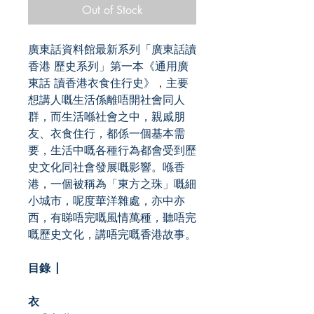
Out of Stock
廣東話資料館最新系列「廣東話讀
香港 歷史系列」第一本《通用廣
東話 讀香港衣食住行史》，主要
想講人嘅生活係離唔開社會同人
群，而生活喺社會之中，親戚朋
友、衣食住行，都係一個基本需
要，生活中嘅各種行為都會受到歷
史文化同社會發展嘅影響。喺香
港，一個被稱為「東方之珠」嘅細
小城市，呢度華洋雜處，亦中亦
西，有睇唔完嘅風情萬種，聽唔完
嘅歷史文化，講唔完嘅香港故事。
目錄 |
衣