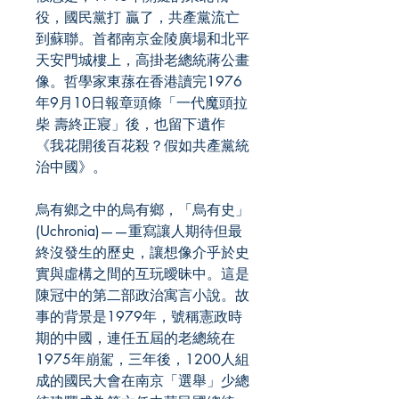
役，國民黨打 贏了，共產黨流亡
到蘇聯。首都南京金陵廣場和北平
天安門城樓上，高掛老總統蔣公畫
像。哲學家東蓀在香港讀完1976
年9月10日報章頭條「一代魔頭拉
柴 壽終正寢」後，也留下遺作
《我花開後百花殺？假如共產黨統
治中國》。
烏有鄉之中的烏有鄉，「烏有史」
(Uchronia)——重寫讓人期待但最
終沒發生的歷史，讓想像介乎於史
實與虛構之間的互玩曖昧中。這是
陳冠中的第二部政治寓言小說。故
事的背景是1979年，號稱憲政時
期的中國，連任五屆的老總統在
1975年崩駕，三年後，1200人組
成的國民大會在南京「選舉」少總