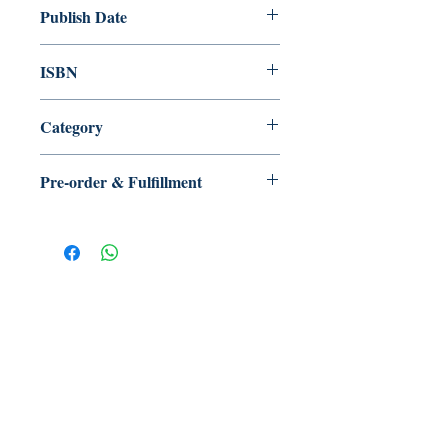
Publish Date
2025/07
ISBN
9789887110545
Category
文學小說> 華文創作> 小說
Pre-order & Fulfillment
Pre-order: Not in stock. We’ll secure
your copy and notify you for
pickup/delivery. Full refund if sourcing
is unsuccessful.
【多讀】
TORead
Toronto, Ontario, Canada.