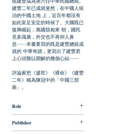
統建豐成為第六任中華民國總統。
建豐二年已成就斐然，在中國人統
治的中國土地 上，近百年都沒有
如此富足安定的時候了。大國既已
復興崛起，萬國競相來 朝，國民
見多識廣，外交也不再仰人鼻
息⋯⋯本書要寫的既是建豐總統成
就的 中華奇蹟，更寫出了建豐君
上心頭難以開解的幾個心結⋯⋯
評論家把《盛世》《裸命》《建豐
二年》稱為陳冠中的「中國三部
曲」。
Role
作者： 陳冠中
Publisher
本事出版