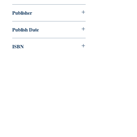
Publisher
Publish Date
ISBN
Category
Pre-order & Fulfillment
Pre-order: Not in stock. We’ll secure
your copy and notify you for
pickup/delivery. Full refund if sourcing
is unsuccessful.