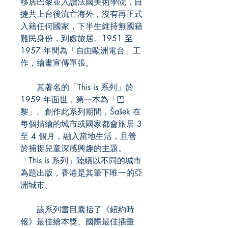
移居巴黎並入讀法國美術學院，自
捷共上台後流亡海外，沒有再正式
入籍任何國家，下半生維持無國籍
難民身份，到處旅居。1951 至
1957 年間為「自由歐洲電台」工
作，繪畫宣傳單張。
其著名的「This is 系列」於
1959 年面世，第一本為「巴
黎」。創作此系列期間，Šašek 在
每個描繪的城市或國家都會旅居 3
至 4 個月，融入當地生活，且善
於捕捉兒童深感興趣的主題。
「This is 系列」陸續以不同的城市
為題出版，香港是其筆下唯一的亞
洲城市。
該系列書目囊括了《紐約時
報》最佳繪本獎、國際最佳插畫