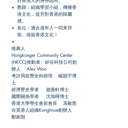
對香港人的身份認同。
教師：組織學習小組，傳播香
港文化，提升對香港的歸屬
感。
各位：適合成年人一同來捍
衛、保留香港文化！
推薦人
Hongkonger Community Center
(HKCC)推動者、矽谷科技公司創
辦人 Alex Woo
考評局前歷史科經理 楊穎宇博
士
經濟歷史學者 趙善軒博士
國際關係學者 沈旭暉博士
香港大學學生會前會長 馮敬恩
在英港人組織Kongtinue創辦人
鄭家朗