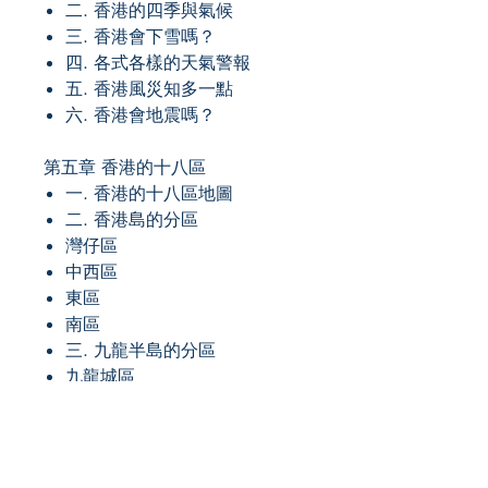
二. 香港的四季與氣候
三. 香港會下雪嗎？
四. 各式各樣的天氣警報
五. 香港風災知多一點
六. 香港會地震嗎？
第五章 香港的十八區
一. 香港的十八區地圖
二. 香港島的分區
灣仔區
中西區
東區
南區
三. 九龍半島的分區
九龍城區
油尖旺區
深水埗區
黃大仙區
觀塘區