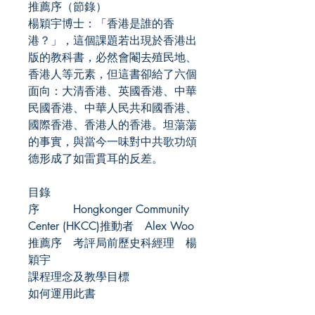
推薦序（節錄）
楊穎宇博士：「香港是誰的香
港？」，這個課題若出現於香港出
版的教科書，必然會閹去殖民地、
香港人等元素，但這書卻給了六個
面向：大清香港、英國香港、中華
民國香港、中華人民共和國香港、
國際香港、香港人的香港。坦蕩蕩
的事實，與當今一味對中共歌功頌
德形成了如雷貫耳的反差。
目錄
序 Hongkonger Community
Center (HKCC)推動者 Alex Woo
推薦序 考評局前歷史科經理 楊
穎宇
課程理念及教學目標
如何運用此書