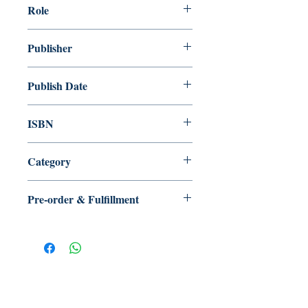
Role
作者：柳廣成（原著/ 王樂儀、洪昊
Publisher
賢、周漢輝、梁莉姿、黃裕邦、楊彩
杰、蔡炎培、鄧阿藍（依姓氏筆畫序）
二○四六出版
Publish Date
2024/07
ISBN
9786269812349
Category
Pre-order & Fulfillment
Pre-order: Not in stock. We’ll secure
your copy and notify you for
pickup/delivery. Full refund if sourcing
is unsuccessful.