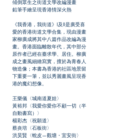
傾倒眾生之街道文學改編漫畫
鉛筆手繪呈現香港情深火熱
《我香港，我街道》I及II是廣受喜
愛的香港街道文學合集，現由漫畫
家柳廣成將其中八篇作品改編為漫
畫。香港面臨離散年代，其中部分
原作者已經在臺求學、居住。柳廣
成之畫風細緻寫實，擅於為青春人
物造像；本書為香港的社區地景留
下重要一筆，並以秀麗畫風呈現香
港的魔幻想像。
王樂儀〈城南道夏娃〉
黃裕邦〈我愛你愛你不顧一切（半
自動書寫）〉
楊彩杰〈祝願道〉
蔡炎培〈石板街〉
洪昊賢〈蛻皮—觀塘・宜安街〉