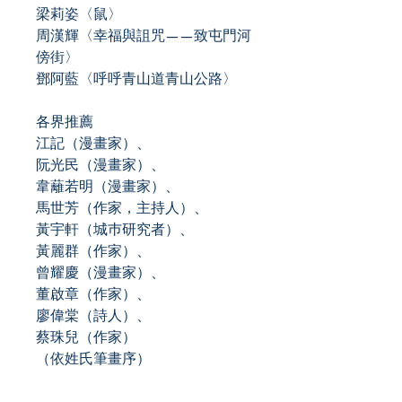
梁莉姿〈鼠〉
周漢輝〈幸福與詛咒——致屯門河
傍街〉
鄧阿藍〈呼呼青山道青山公路〉
各界推薦
江記（漫畫家）、
阮光民（漫畫家）、
韋蘺若明（漫畫家）、
馬世芳（作家，主持人）、
黃宇軒（城巿研究者）、
黃麗群（作家）、
曾耀慶（漫畫家）、
董啟章（作家）、
廖偉棠（詩人）、
蔡珠兒（作家）
（依姓氏筆畫序）