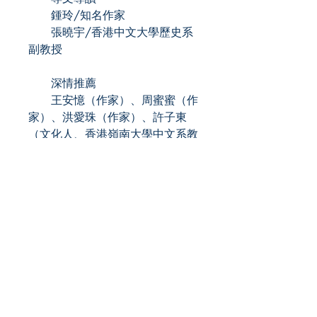
鍾玲/知名作家
張曉宇/香港中文大學歷史系
副教授
深情推薦
王安憶（作家）、周蜜蜜（作
家）、洪愛珠（作家）、許子東
（文化人、香港嶺南大學中文系教
授）、楊佳嫻（國立清華大學副教
授）、顏純鉤（資深出版人、作
家）、顏擇雅（資深出版人、作
家）
（按姓氏筆劃序）
Role
作者：王璞
Publisher