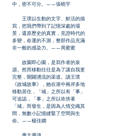
中，密不可分。——張曉宇
王璞以生動的文字、鮮活的描
寫，把我們帶到了記憶深處的場
景，還原歷史的真實，見證時代的
多變，命運的不測，整部作品充滿
非一般的感染力。——周蜜蜜
故園即心園，是寫作者的泉
源。然而移動往往是為了讓自我更
完整，開闢湧流的渠道。讀王璞
《故城故事》，她在港中兩岸多地
移動居住，「城」之所以有「事」
可追認，「事」之所以依傍著
「城」而發生，是因為人情交織其
間，無數小記憶縫緊了空間與生
命。——楊佳嫻
專文導讀