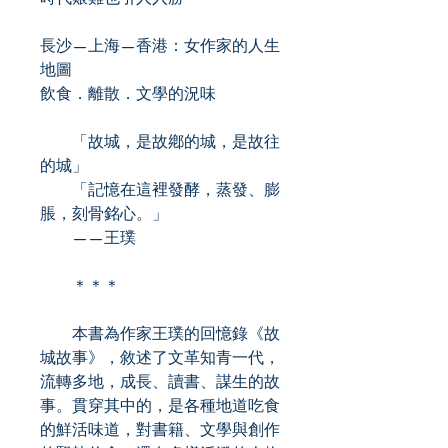
長沙—上海—香港：女作家的人生
地圖
飲食．離散．文學的況味
「故城，是故鄕的城，是故往
的城」
「記憶在這裡發酵，蒸發、膨
脹，刻骨銘心。」
——王璞
＊＊＊
本書為作家王璞的回憶錄《故
城故事》，敘述了文革知青一代，
流轉多地，成長、讀書、謀生的故
事。貫穿其中的，是各種地道吃食
的鮮活味道，對書籍、文學與創作