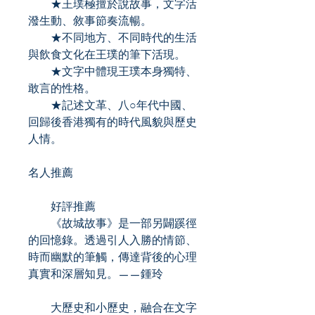
★王璞極擅於說故事，文字活
潑生動、敘事節奏流暢。
★不同地方、不同時代的生活
與飲食文化在王璞的筆下活現。
★文字中體現王璞本身獨特、
敢言的性格。
★記述文革、八○年代中國、
回歸後香港獨有的時代風貌與歷史
人情。
名人推薦
好評推薦
《故城故事》是一部另闢蹊徑
的回憶錄。透過引人入勝的情節、
時而幽默的筆觸，傳達背後的心理
真實和深層知見。——鍾玲
大歷史和小歷史，融合在文字