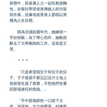
群體中，與基層人士一起吃剩貨麵
包，在報社學習老派傳媒人的功架
與作風，並像地道香港人那樣以買
樓為人生目標。
因為活過飢餓年代，她練就一
手好廚藝；為了專心寫作，她毅然
辭去了大學教師的工作。這就是王
璞。
＊＊＊
「只是希望我兒子和兒子的兒
子、子子孫孫不要忘記這片土地上
曾經發生過了甚麼，不想他們有重
蹈那場迷狂的危險。」
「手中那塊餅乾一口咬下大
半，誇張地、大力地嚼著，好像那