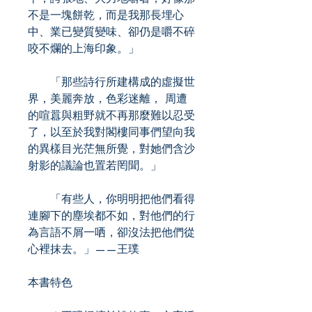
不是一塊餅乾，而是我那長埋心
中、業已變質變味、卻仍是嚼不碎
咬不爛的上海印象。」
「那些詩行所建構成的虛擬世
界，美麗奔放，色彩迷離， 周遭
的喧囂與粗野就不再那麼難以忍受
了，以至於我對閣樓同事們望向我
的異樣目光茫無所覺，對她們含沙
射影的議論也置若罔聞。」
「有些人，你明明把他們看得
連腳下的塵埃都不如，對他們的行
為言語不屑一哂，卻沒法把他們從
心裡抹去。」——王璞
本書特色