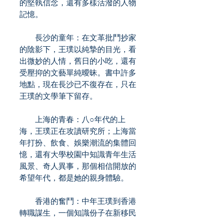
的堅執信念，還有多樣活潑的人物
記憶。
長沙的童年：在文革批鬥抄家
的陰影下，王璞以純摯的目光，看
出微妙的人情，舊日的小吃，還有
受壓抑的文藝單純曖昧。書中許多
地點，現在長沙已不復存在，只在
王璞的文學筆下留存。
上海的青春：八○年代的上
海，王璞正在攻讀研究所；上海當
年打扮、飲食、娛樂潮流的集體回
憶，還有大學校園中知識青年生活
風景、奇人異事，那個相信開放的
希望年代，都是她的親身體驗。
香港的奮鬥：中年王璞到香港
轉職謀生，一個知識份子在新移民