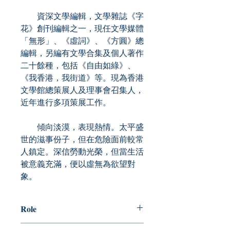
資深文學編輯，文學雜誌《字
花》創刊編輯之一，現任文學媒體
「無形」、《虛詞》、《方圓》總
編輯，另編有文學合集及個人著作
二十餘種，包括《自由如綠》、
《我香港，我街道》等。現為香港
文學館總策展人及理事會召集人，
近年進行多項策展工作。
傾向淡漠，表現熱情。太平盛
世的滋事份子，但在危險面前較常
人鎮定。深信勞動光榮，但當生活
被意義充滿，便以虛無為欲望對
象。
Role