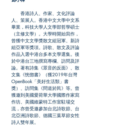
香港詩人、作家、文化評論
人、策展人。香港中文大學中文系
畢業，科技大學人文學部哲學碩士
（主修文學）。大學時開始寫作，
曾獲中文文學獎散文組冠軍、新詩
組亞軍等獎項。詩歌、散文及評論
作品入選中港台多本文學選集。後
於中港台三地撰寫專欄、訪問及評
論。著有詩集《眾音的反面》、散
文集《恍惚書》（獲2019年台灣
OpenBook「美好生活類」書
獎）、訪問集《問道於民》等。曾
獲邀到美國愛荷華大學國際作家寫
作坊、美國維蒙特工作室駐場交
流，亦曾受邀參加台北詩歌節、台
北亞洲詩歌節、德國三葉草節女性
詩人雙年展。