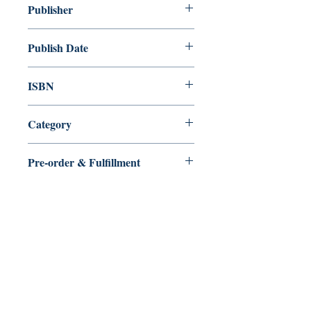
Publisher
Publish Date
ISBN
9789887988946
Category
Pre-order & Fulfillment
Pre-order: Not in stock. We’ll secure
your copy and notify you for
pickup/delivery. Full refund if sourcing
is unsuccessful.
【多讀】
TORead