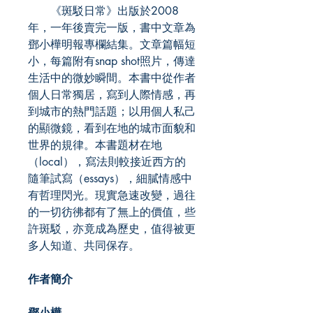
《斑駁日常》出版於2008
年，一年後賣完一版，書中文章為
鄧小樺明報專欄結集。文章篇幅短
小，每篇附有snap shot照片，傳達
生活中的微妙瞬間。本書中從作者
個人日常獨居，寫到人際情感，再
到城市的熱門話題；以用個人私己
的顯微鏡，看到在地的城市面貌和
世界的規律。本書題材在地
（local），寫法則較接近西方的
隨筆試寫（essays），細膩情感中
有哲理閃光。現實急速改變，過往
的一切彷彿都有了無上的價值，些
許斑駁，亦竟成為歷史，值得被更
多人知道、共同保存。
作者簡介
鄧小樺