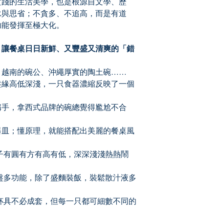
踐的生活美學，也是根源自文學、歷
泳與思省；不貪多、不追高，而是有道
功能發揮至極大化。
讓餐桌日日新鮮、又豐盛又清爽的「錯
越南的碗公、沖繩厚實的陶土碗……
緣高低深淺，一只食器濃縮反映了一個
手，拿西式品牌的碗總覺得尷尬不合
皿；懂原理，就能搭配出美麗的餐桌風
有圓有方有高有低，深深淺淺熱熱鬧
多功能，除了盛麵裝飯，裝鬆散汁液多
具不必成套，但每一只都可細數不同的