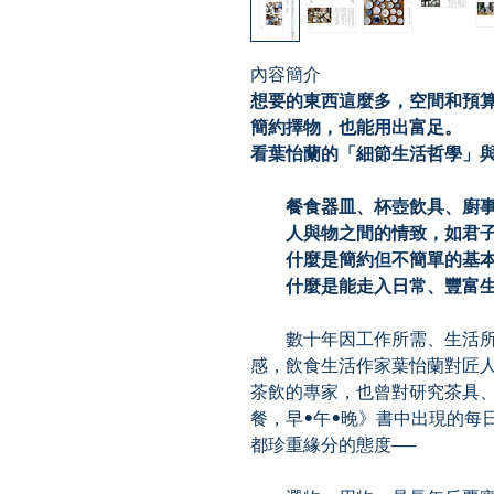
內容簡介
想要的東西這麼多，空間和預
簡約擇物，也能用出富足。
看葉怡蘭的「細節生活哲學」
餐食器皿、杯壺飲具、廚事
人與物之間的情致，如君子
什麼是簡約但不簡單的基本
什麼是能走入日常、豐富生
數十年因工作所需、生活所
感，飲食生活作家葉怡蘭對匠
茶飲的專家，也曾對研究茶具
餐，早•午•晚》書中出現的每
都珍重緣分的態度──