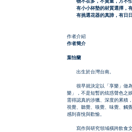
物不在多，不貴重，方不怕
有小小杯墊的材質選擇，有
有挑選花器的真諦，有日日
作者介紹
作者簡介
葉怡蘭
出生於台灣台南。
很早就決定以「享樂」做為
樂」，不是短暫的炫惑聲色之
需得認真的涉獵、深度的累積
視覺、聽覺、嗅覺、味覺、觸
感到喜悅與歡愉。
寫作與研究領域橫跨飲食文