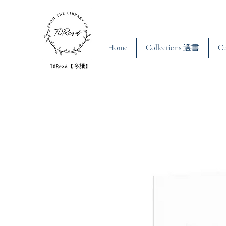
Home
Collections 選書
C