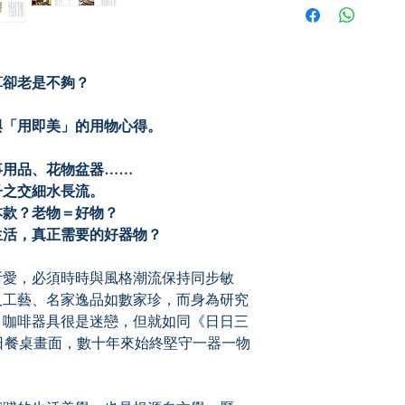
you for pickup/delivery
unsuccessful.
算卻老是不夠？
與「用即美」的用物心得。
用品、花物盆器……
之交細水長流。
款？老物＝好物？
活，真正需要的好器物？
愛，必須時時與風格潮流保持同步敏
人工藝、名家逸品如數家珍，而身為研究
、咖啡器具很是迷戀，但就如同《日日三
日餐桌畫面，數十年來始終堅守一器一物