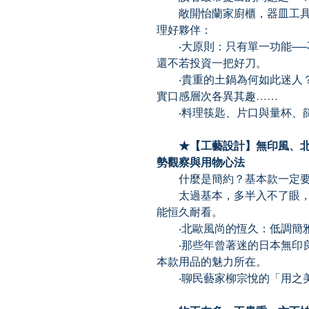
敞開怡蘭家廚櫃，器皿工具
理好夥伴：
‧大原則：只有單一功能──
還不若投資一把好刀。
‧貴重的土鍋為何如此迷人？
實口感層次各異其趣……
‧料理筷匙、片口與量杯、篩
★【工藝設計】無印風、北
勢觀察與用物心法
什麼是簡約？基本款一定要
太過基本，多半入不了眼，
能恒久耐看。
‧北歐風尚的恆久：低調簡雅
‧那些年曾著迷的日本無印良品、英國
本款用品的魅力所在。
‧聊民藝家柳宗悅的「用之美