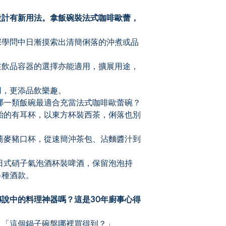
計有新用法。拿飯碗裝法式咖啡歐蕾，
學問中日漸摸索出清簡俐落的沖煮或品
飲品容器的選擇亦能適用，擴展用途，
，更添品飲樂趣。
一類飯碗最適合充當法式咖啡歐蕾碗？
的有耳杯，以東方杯裝西茶，俐落也別
麥豬口杯，從速簡沖茶包、沾麵醬汁到
式硝子氣泡酒杯裝啤酒，保留泡泡持
多種酒款。
中的料理神器嗎？這是30年廚事心得
「這個鍋子碗盤哪裡買得到？」