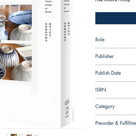
Role
作者：葉怡蘭
Publisher
寫樂文化
Publish Date
2019/11
ISBN
9789869732635
Category
生活風格> 居家生活>
Pre-order & Fulfillm
Pre-order: Not in stoc