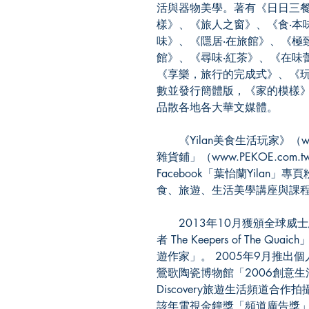
活與器物美學。著有《日日三餐
樣》、《旅人之窗》、《食‧本
味》、《隱居‧在旅館》、《極
館》、《尋味‧紅茶》、《在味
《享樂，旅行的完成式》、《玩味
數並發行簡體版，《家的模樣》
品散各地各大華文媒體。
《Yilan美食生活玩家》（www.
雜貨鋪」（www.PEKOE.c
Facebook「葉怡蘭Yilan
食、旅遊、生活美學講座與課
2013年10月獲頒全球威
者 The Keepers of The
遊作家」。 2005年9月推
鶯歌陶瓷博物館「2006創意生
Discovery旅遊生活頻道
該年電視金鐘獎「頻道廣告獎