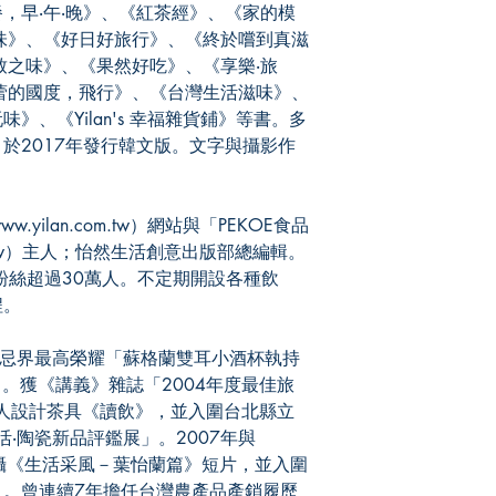
，早‧午‧晚》、《紅茶經》、《家的模
味》、《好日好旅行》、《終於嚐到真滋
致之味》、《果然好吃》、《享樂‧旅
蕾的國度，飛行》、《台灣生活滋味》、
》、《Yilan's 幸福雜貨鋪》等書。多
於2017年發行韓文版。文字與攝影作
yilan.com.tw）網站與「PEKOE食品
om.tw）主人；怡然生活創意出版部總編輯。
」專頁粉絲超過30萬人。不定期開設各種飲
程。
士忌界最高榮耀「蘇格蘭雙耳小酒杯執持
 Quaich」。獲《講義》雜誌「2004年度最佳旅
出個人設計茶具《讀飲》，並入圍台北縣立
活‧陶瓷新品評鑑展」。2007年與
合作拍攝《生活采風－葉怡蘭篇》短片，並入圍
」。曾連續7年擔任台灣農產品產銷履歷