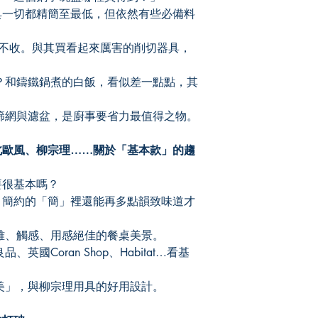
一切都精簡至最低，但依然有些必備料
不收。與其買看起來厲害的削切器具，
和鑄鐵鍋煮的白飯，看似差一點點，其
網與濾盆，是廚事要省力最值得之物。
歐風、柳宗理……關於「基本款」的趨
很基本嗎？
簡約的「簡」裡還能再多點韻致味道才
、觸感、用感絕佳的餐桌美景。
Coran Shop、Habitat…看基
」，與柳宗理用具的好用設計。