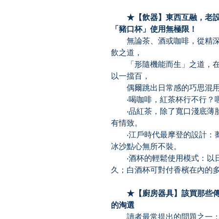
★【飲器】東西互融，老設
「豬口杯」使用無極限！
無論茶、酒或咖啡，從精深
飲之道，
「形隨機能而生」之道，在
以一擋百，
偶爾跳出日常感的巧思混用
‧喝咖啡，紅茶杯行不行？哪
‧品紅茶，除了寬口淺底薄胎
有情致。
‧江戶時代最摩登的設計：蕎
冰沙點心無所不裝。
‧酒杯的輕鬆使用模式：以日
久；白酒杯可對付香檳在內的
★【廚房器具】該買那些傳說
的淘選
讀者最常提出的問題之一：