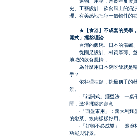
選物、用物，是長年反覆實
史、工藝設計、飲食風土的涵
理、有美感地把每一個物件的
★【食器】不成套的美學，
開式」擺盤理論
台灣的飯碗、日本的湯碗、
從圈足設計、材質厚薄、盤
地域的飲食風情，
為什麼用日本碗吃飯就是稱
手？
依料理種類，挑最稱手的器
景。
‧「錯開式」擺盤法：一桌子
鬧，激盪擺盤的創意。
‧「西盤東用」：義大利麵盤
的燉菜、絞肉樣樣好用。
‧「好物不必成雙」：盤碗杯
功能與背景。