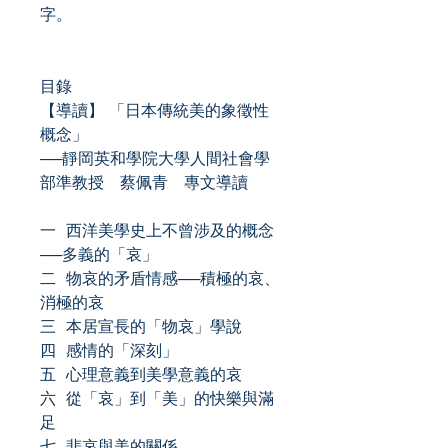
字。
目錄
【導讀】 「日本傳統美的象徵性
概念」
──靜岡英和學院大學人間社會學
部準教授 蔡佩青 專文導讀
一 西洋美學史上不曾涉及的概念
──多義的「哀」
二 物哀的矛盾情感──積極的哀、
消極的哀
三 本居宣長的「物哀」學說
四 感情的「深刻」
五 心理意義到美學意義的哀
六 從「哀」到「美」的快樂與滿
足
七 悲哀與美的關係