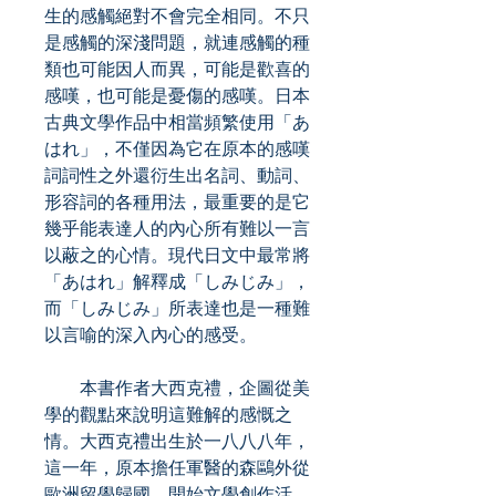
生的感觸絕對不會完全相同。不只
是感觸的深淺問題，就連感觸的種
類也可能因人而異，可能是歡喜的
感嘆，也可能是憂傷的感嘆。日本
古典文學作品中相當頻繁使用「あ
はれ」，不僅因為它在原本的感嘆
詞詞性之外還衍生出名詞、動詞、
形容詞的各種用法，最重要的是它
幾乎能表達人的內心所有難以一言
以蔽之的心情。現代日文中最常將
「あはれ」解釋成「しみじみ」，
而「しみじみ」所表達也是一種難
以言喻的深入內心的感受。
本書作者大西克禮，企圖從美
學的觀點來說明這難解的感慨之
情。大西克禮出生於一八八八年，
這一年，原本擔任軍醫的森鷗外從
歐洲留學歸國，開始文學創作活