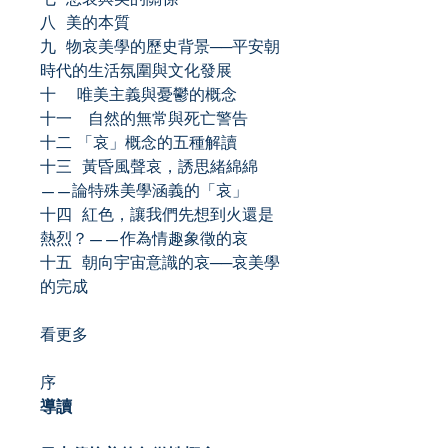
八 美的本質
九 物哀美學的歷史背景──平安朝
時代的生活氛圍與文化發展
十 唯美主義與憂鬱的概念
十一 自然的無常與死亡警告
十二 「哀」概念的五種解讀
十三 黃昏風聲哀，誘思緒綿綿
——論特殊美學涵義的「哀」
十四 紅色，讓我們先想到火還是
熱烈？——作為情趣象徵的哀
十五 朝向宇宙意識的哀──哀美學
的完成
看更多
序
導讀