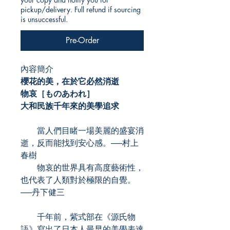
pickup/delivery. Full refund if sourcing
is unsuccessful.
Pre-Order
內容簡介
櫻花的美，在於它必然消逝
物哀［ものあわれ］
大和民族千年來的美學追求
當人們目睹一場美麗的盛宴消
逝，反而能找到安心感。──村上
春樹
物哀的世界具有高度藝術性，
也代表了人類對於極限的自覺。
──丹下健三
千年前，紫式部在《源氏物
語》寫出了日本人最早的美學表達