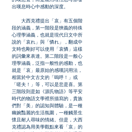
出嘆息時心中感動的深度。
大西克禮提出「哀」有五個階
段的涵義，第一階段是狹義的特殊
心理學涵義，也就是現代日文中所
說的「哀れ」與「憐れ」，翻成中
文時也剛好可以使用「哀憐」這樣
的詞彙來表達。第二階段是一般心
理學涵義，泛指一般性的感動，也
就是「哀」最原始的感嘆詞用法，
相當於中文古文的「嗚呼！」或
「嗟夫！」等，可以是悲是喜。第
三階段則是如《源氏物語》等平安
時代的物語文學裡所描寫的，貴族
們對「美」的認知與體驗，是一種
幽婉豔麗的生活氛圍，一種觸景生
懷且耐人尋味的情緒。但是，大西
克禮認為用美學觀點來看「哀」的