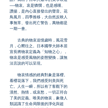
──物哀。哀是憐憫，也是感嘆、
讚揚，是內心直接發出的聲音。花
鳥風月，四季推移，大自然反映人
事無常、發出死亡警告，萬物都是
一期一會。
古典的物哀追憶歲時，風花雪
月，心嚮往之。日本國學大師本居
宣長將物哀定義為「知物之心」，
物哀是感受風物的姿態變換，讓無
法言說的可以呈現。
物哀情感的經典對象是落櫻。
看櫻花落下，我們感受到美與死
亡。人生一瞬，所以有了客觀下的
漠然、熱情，或哀愁，一切正符合
了美的定義。唯美的物哀，象徵人
類認識了生命局限後的淨化與超