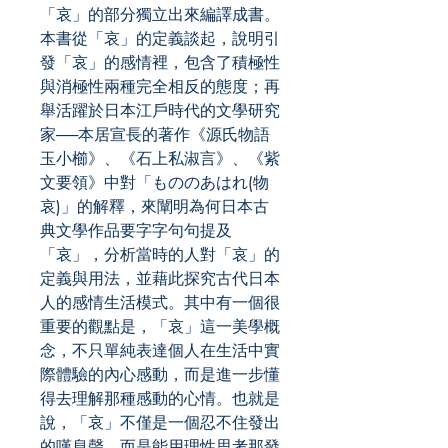
「哀」的部分獨立出來編譯成書。
本書從「哀」的定義談起，說明引
發「哀」的感情裡，包含了積極性
與消極性兩種完全相反的態度；再
舉活躍於日本江戶時代的文學研究
家──本居宣長的著作《源氏物語
玉小櫛》、《石上私淑言》、《紫
文要領》中對「もののあはれ(物
哀)」的解釋，來闡明為何日本古
典文學作品要字字句句提及
「哀」，分析當時的人對「哀」的
定義與用法，並藉此探究古代日本
人的感情生活模式。其中有一個很
重要的觀點是，「哀」這一美學概
念，不只單純表達個人在生活中實
際體驗的內心感動，而是進一步懂
得去理解那種感動的心情。也就是
說，「哀」不僅是一個忍不住發出
的嘆息聲，而是能用理性思考那發