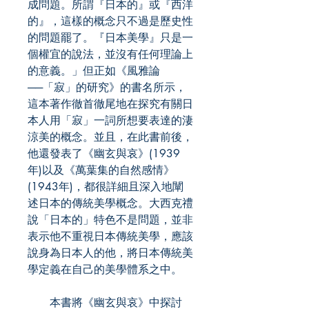
成問題。所謂『日本的』或『西洋
的』，這樣的概念只不過是歷史性
的問題罷了。『日本美學』只是一
個權宜的說法，並沒有任何理論上
的意義。」但正如《風雅論
──「寂」的研究》的書名所示，
這本著作徹首徹尾地在探究有關日
本人用「寂」一詞所想要表達的淒
涼美的概念。並且，在此書前後，
他還發表了《幽玄與哀》(1939
年)以及《萬葉集的自然感情》
(1943年)，都很詳細且深入地闡
述日本的傳統美學概念。大西克禮
說「日本的」特色不是問題，並非
表示他不重視日本傳統美學，應該
說身為日本人的他，將日本傳統美
學定義在自己的美學體系之中。
本書將《幽玄與哀》中探討