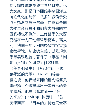
動，爾後成為享譽世界的日本近代
大文豪。那是日本開始崇歐習洋走
向近代化的時代，很多知識份子受
政府指派到歐洲留學，自東京帝國
大學畢業後幾年回到帝大教書的大
西克禮也不例外。主修哲學的大西
克禮在一九二七年留學德國、義大
利、法國一年，回國後致力於宣揚
康德學說、新康德主義，以及現象
學等美學理論，著作了《康德「判
斷力批判」的研究》(1931年)、
《美意識論史》(1933年)、《現
象學派的美學》(1937年)等書。
但之後，他反過來開始批判這些美
學理論，企圖建構出一套自己的美
學體系。他在《風雅論──「寂」
的研究》(1940年)中提到，「對
美學而言，『日本的』特色完全不