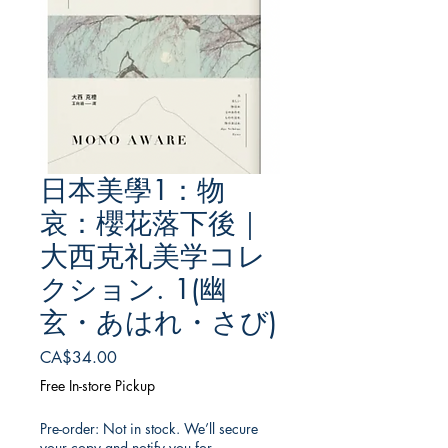
日本美學1：物
哀：櫻花落下後｜
大西克礼美学コレ
クション. 1(幽
玄・あはれ・さび)
Price
CA$34.00
Free In-store Pickup
Pre-order: Not in stock. We’ll secure
your copy and notify you for