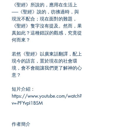
《聖經》所說的，應用在生活上
──《聖經》說的，彷彿過時，與
現況不配合；現在面對的難題，
《聖經》隻字沒有提及。然而，果
真如此？這種錯誤的觀感，究竟從
何而來？
若然《聖經》以廣東話翻譯，配上
現今的語言，置於現在的社會環
境，會不會能讓我們更了解神的心
意？
短片介紹：
https://www.youtube.com/watch?
v=-PFYvpI1BSM
作者簡介