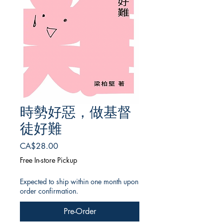
時勢好惡，做基督
徒好難
Price
CA$28.00
Free In-store Pickup
Expected to ship within one month upon
order confirmation.
Pre-Order