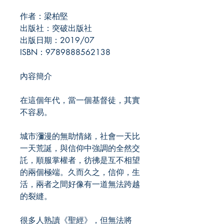
作者：梁柏堅
出版社：突破出版社
出版日期：2019/07
ISBN：9789888562138
內容簡介
在這個年代，當一個基督徒，其實
不容易。
城市瀰漫的無助情緒，社會一天比
一天荒誕，與信仰中強調的全然交
託，順服掌權者，彷彿是互不相望
的兩個極端。久而久之，信仰，生
活，兩者之間好像有一道無法跨越
的裂縫。
很多人熟讀《聖經》，但無法將