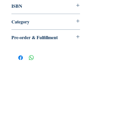
ISBN
9789888562138
Category
Pre-order & Fulfillment
Pre-order: Not in stock. We’ll secure
your copy and notify you for
pickup/delivery. Full refund if sourcing
is unsuccessful.
【多讀】
TORead
Toronto, Ontario, Canada.
hello@toreadbooks.com