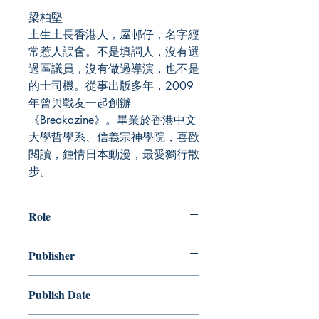
梁柏堅
土生土長香港人，屋邨仔，名字經
常惹人誤會。不是填詞人，沒有選
過區議員，沒有做過導演，也不是
的士司機。從事出版多年，2009
年曾與戰友一起創辦
《Breakazine》。畢業於香港中文
大學哲學系、信義宗神學院，喜歡
閱讀，鍾情日本動漫，最愛獨行散
步。
Role
Publisher
Publish Date