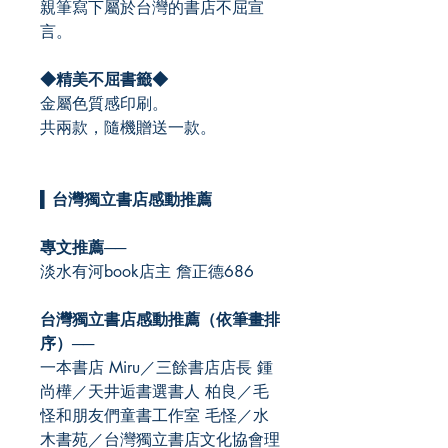
親筆寫下屬於台灣的書店不屈宣
言。
◆
精美不屈書籤
◆
金屬色質感印刷。
共兩款，隨機贈送一款。
▍
台灣獨立書店感動推薦
專文推薦──
淡水有河book店主 詹正德686
台灣獨立書店感動推薦（依筆畫排
序）──
一本書店 Miru／三餘書店店長 鍾
尚樺／天井逅書選書人 柏良／毛
怪和朋友們童書工作室 毛怪／水
木書苑／台灣獨立書店文化協會理