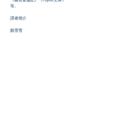
等。
譯者簡介
顏雪雪
台灣大學台灣文學研究所碩士畢
業，譯有《中國邊境的戰爭真
相》、《老派東京》、《金澤不思
議》、《名將的戰略》等書。
Role
Publisher
Publish Date
ISBN