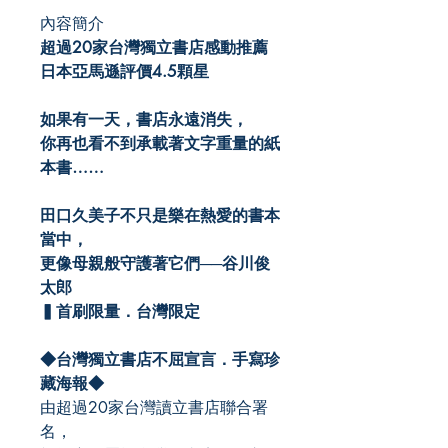
內容簡介
超過20
家台灣獨立書店感動推薦
日本亞馬遜評價4.5
顆星
如果有一天，書店永遠消失，
你再也看不到承載著文字重量的紙
本書……
田口久美子不只是樂在熱愛的書本
當中，
更像母親般守護著它們──谷川俊
太郎
▍首刷限量．
台灣限定
◆
台灣獨立書店不屈宣言．手寫珍
藏海報
◆
由超過20家台灣讀立書店聯合署
名，