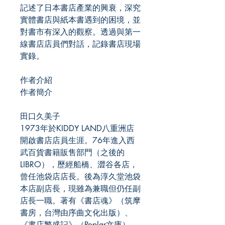
記述了日本書店產業的興衰，深究
實體書店與紙本書遇到的困境，並
對書市有深入的觀察。透過與第一
線書店店員們對話，記錄書店現場
實錄。
作者介紹
作者簡介
田口久美子
1973年於KIDDY LAND八重洲店
開啟書店店員生涯。76年進入西
武百貨書籍販售部門（之後的
LIBRO），歷經船橋、澀谷各店，
曾任池袋店店長。後為淳久堂池袋
本店副店長，現雖為兼職但仍任副
店長一職。著有《書店魂》（筑摩
書房，台灣由序曲文化出版）、
《書店繁盛記》（Poplar文庫）