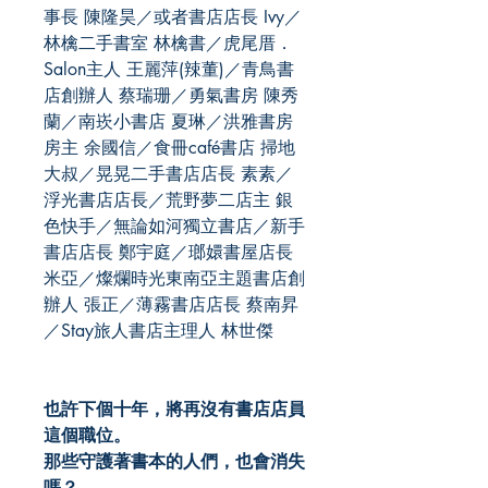
事長 陳隆昊／或者書店店長 Ivy／
林檎二手書室 林檎書／虎尾厝．
Salon主人 王麗萍(辣董)／青鳥書
店創辦人 蔡瑞珊／勇氣書房 陳秀
蘭／南崁小書店 夏琳／洪雅書房
房主 余國信／食冊café書店 掃地
大叔／晃晃二手書店店長 素素／
浮光書店店長／荒野夢二店主 銀
色快手／無論如河獨立書店／新手
書店店長 鄭宇庭／瑯嬛書屋店長
米亞／燦爛時光東南亞主題書店創
辦人 張正／薄霧書店店長 蔡南昇
／Stay旅人書店主理人 林世傑
也許下個十年，將再沒有書店店員
這個職位。
那些守護著書本的人們，也會消失
嗎？