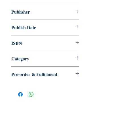
Publisher
Publish Date
ISBN
Category
Pre-order & Fulfillment
Pre-order: Not in stock. We’ll secure
your copy and notify you for
pickup/delivery. Full refund if sourcing
is unsuccessful.