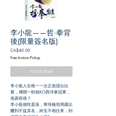
李小龍——哲·拳背
後(限量簽名版)
Price
CA$40.00
Free In-store Pickup
Out of Stock
李小龍人生唯一一次正規擂台比
賽，傳聞一秒就KO西洋拳冠軍，
係真唔係？
李小龍個性囂張，華埠橋領周露比
嬲到不提其名，終生不相往來，到