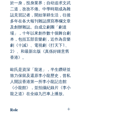
於一身，投身業界；自幼追求文武
二道，孜孜不倦。中學時期成為雜
誌見習記者，開始筆耕生活，往後
多年在各大報刊雜誌撰寫專欄文章
及創辦雜誌。自成立劇團「劇道
場」，十年以來創作數十個舞台劇
本，包括五部音樂劇，近作為音樂
劇《十誡》、電視劇《打天下1、
2》、和最新出版《真係好鍾意舊
香港》。
歐氏是資深「龍迷」，半生鑽研並
致力保留及還原李小龍歷史，曾私
人開設香港第一所李小龍記念館
《小龍館》，並拍攝紀錄片《李小
龍之道》在全線九巴車上播放。
Role