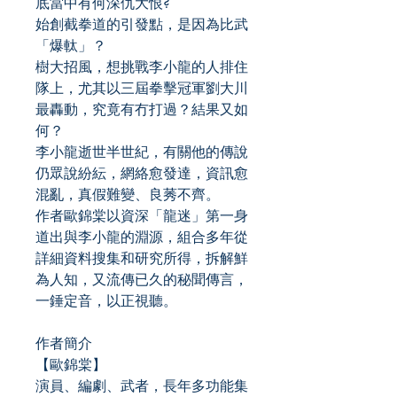
底當中有何深仇大恨?
始創截拳道的引發點，是因為比武
「爆軚」？
樹大招風，想挑戰李小龍的人排住
隊上，尤其以三屆拳擊冠軍劉大川
最轟動，究竟有冇打過？結果又如
何？
李小龍逝世半世紀，有關他的傳說
仍眾說紛紜，網絡愈發達，資訊愈
混亂，真假難變、良莠不齊。
作者歐錦棠以資深「龍迷」第一身
道出與李小龍的淵源，組合多年從
詳細資料搜集和研究所得，拆解鮮
為人知，又流傳已久的秘聞傳言，
一錘定音，以正視聽。
作者簡介
【歐錦棠】
演員、編劇、武者，長年多功能集