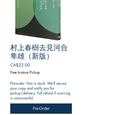
村上春樹去見河合
隼雄（新版）
Price
CA$22.00
Free In-store Pickup
Pre-order: Not in stock. We’ll secure
your copy and notify you for
pickup/delivery. Full refund if sourcing
is unsuccessful.
Pre-Order