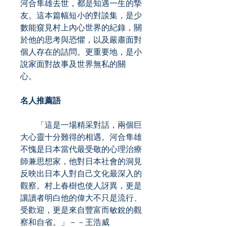
河合隼雄去世，都是知遇一生的摯
友。這本篇幅短小的對談集，是少
數能窺見村上內心世界的紀錄，關
於他的思考與恐懼，以及嚴肅面對
個人存在的詰問。更重要地，是小
說家面對故事及世界無私的關
心。
名人推薦語
「這是一場精采對話，兩個巨
大心靈十分難得的相遇。河合隼雄
不愧是日本當代最受敬的心理治療
師兼思想家，他對日本社會的洞見
反映出日本人對自己文化最深入的
觀察。村上春樹也使人訝異，更是
讓讀者明白他的偉大不只是流行、
受歡迎，更是來自豐富而敏銳的觀
察和自省。」－－王浩威