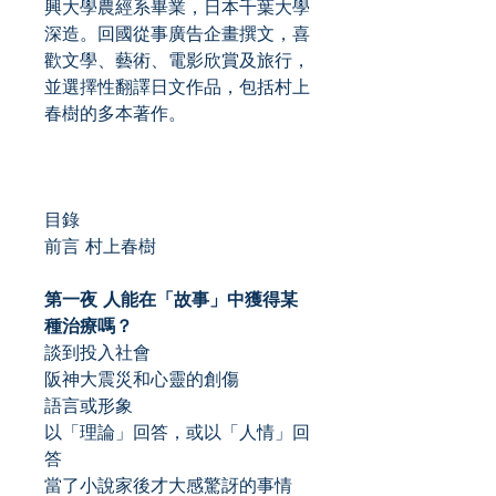
興大學農經系畢業，日本千葉大學
深造。回國從事廣告企畫撰文，喜
歡文學、藝術、電影欣賞及旅行，
並選擇性翻譯日文作品，包括村上
春樹的多本著作。
目錄
前言 村上春樹
第一夜 人能在「故事」中獲得某
種治療嗎？
談到投入社會
阪神大震災和心靈的創傷
語言或形象
以「理論」回答，或以「人情」回
答
當了小說家後才大感驚訝的事情