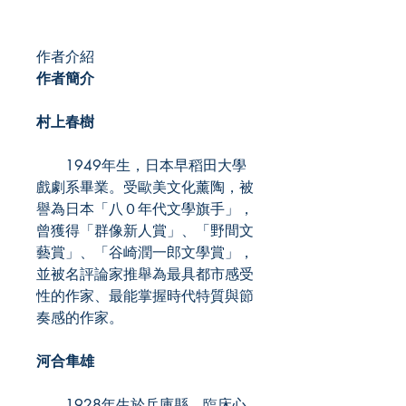
作者介紹
作者簡介
村上春樹
1949年生，日本早稻田大學
戲劇系畢業。受歐美文化薰陶，被
譽為日本「八０年代文學旗手」，
曾獲得「群像新人賞」、「野間文
藝賞」、「谷崎潤一郎文學賞」，
並被名評論家推舉為最具都市感受
性的作家、最能掌握時代特質與節
奏感的作家。
河合隼雄
1928年生於兵庫縣。臨床心