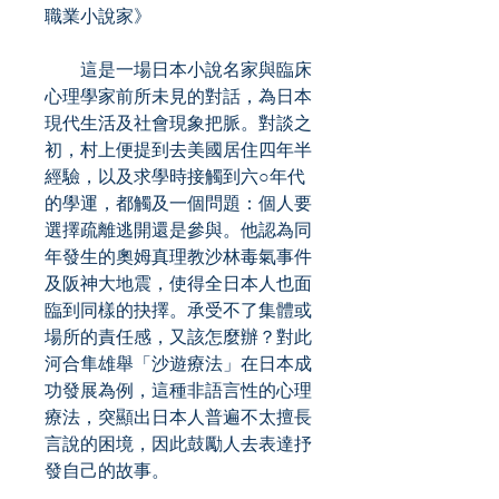
職業小說家》
這是一場日本小說名家與臨床
心理學家前所未見的對話，為日本
現代生活及社會現象把脈。對談之
初，村上便提到去美國居住四年半
經驗，以及求學時接觸到六○年代
的學運，都觸及一個問題：個人要
選擇疏離逃開還是參與。他認為同
年發生的奧姆真理教沙林毒氣事件
及阪神大地震，使得全日本人也面
臨到同樣的抉擇。承受不了集體或
場所的責任感，又該怎麼辦？對此
河合隼雄舉「沙遊療法」在日本成
功發展為例，這種非語言性的心理
療法，突顯出日本人普遍不太擅長
言說的困境，因此鼓勵人去表達抒
發自己的故事。