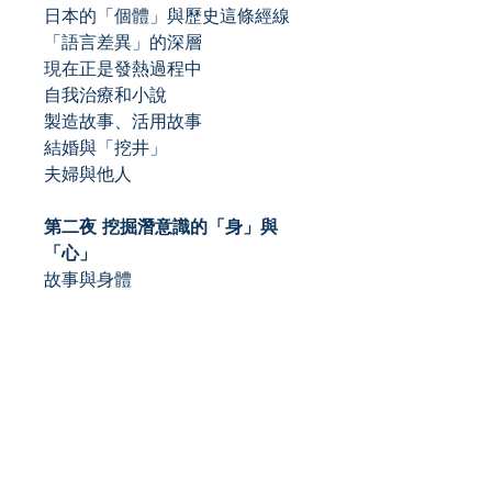
日本的「個體」與歷史這條經線
「語言差異」的深層
現在正是發熱過程中
自我治療和小說
製造故事、活用故事
結婚與「挖井」
夫婦與他人
第二夜 挖掘潛意識的「身」與
「心」
故事與身體
作品與作者的關係
故事做為連繫的結
超越因果律
治療與生活
個性與普遍性
宗教與心理療法
在諾門罕發生的事
暴力性與表現