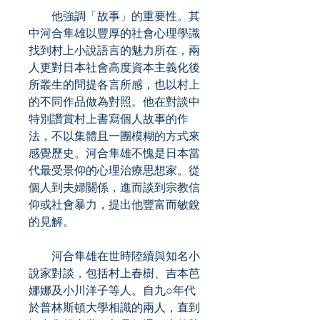
他強調「故事」的重要性。其
中河合隼雄以豐厚的社會心理學識
找到村上小說語言的魅力所在，兩
人更對日本社會高度資本主義化後
所叢生的問提各言所感，也以村上
的不同作品做為對照。他在對談中
特別讚賞村上書寫個人故事的作
法，不以集體且一團模糊的方式來
感覺歷史。河合隼雄不愧是日本當
代最受景仰的心理治療思想家。從
個人到夫婦關係，進而談到宗教信
仰或社會暴力，提出他豐富而敏銳
的見解。
河合隼雄在世時陸續與知名小
說家對談，包括村上春樹、吉本芭
娜娜及小川洋子等人。自九○年代
於普林斯頓大學相識的兩人，直到