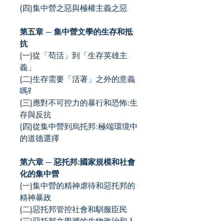
(四)集中營之惡與極權主義之惡
第五章 ─ 集中營文學的生存和抵
抗
(一)從「苟活」到「生存英雄主
義」
(二)生存需要「活著」之外的意義
嗎?
(三)應對不可控力的暴行和恐怖:生
存與反抗
(四)從集中營到烏托邦:極端環境中
的道德選擇
第六章 ─ 惡托邦:國家規模和社會
化的集中營
(一)集中營的精神虐待和惡托邦的
精神暴政
(二)惡托邦管控社會和馴服臣民