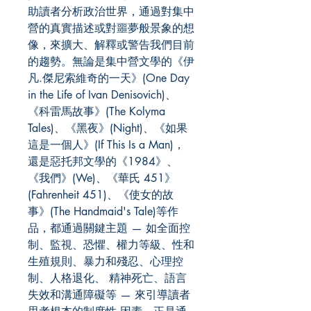
助讀者分析政治世界，通過對集中
營的真實描述或對噩夢般景象的想
像，來擴大、解釋或警告我們目前
的趨勢。無論是集中營文學的《伊
凡.傑尼索維奇的一天》(One Day
in the Life of Ivan Denisovich)、
《科雷馬故事》(The Kolyma
Tales)、《黑夜》(Night)、《如果
這是一個人》(If This Is a Man)，
還是惡托邦文學的《1984》、
《我們》(We)、《華氏 451》
(Fahrenheit 451)、《使女的故
事》(The Handmaid's Tale)等作
品，都通過關鍵主題 — 如全面控
制、監視、恐懼、權力等級、性和
生殖規則、暴力和殘忍、心理控
制、人格退化、 精神死亡、語言
失效和溝通障礙等 — 來引導讀者