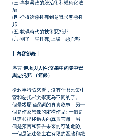
(三)專制暴政的統治術和權術化法
治
(四)從權術惡托邦到意識形態惡托
邦
(五)數碼時代的技術惡托邦
(六)別了，烏托邦;上場，惡托邦
| 內容節錄 |
序言 逆境與人性:文學中的集中營
與惡托邦 （節錄）
從敘事特徵來看，沒有什麼比集中
營和惡托邦文學更為不同的了。一
個是親歷者證詞的真實敘事，另一
個是作家想像的虛構作品; 一個是
見證和描述過去的真實苦難，另一
個是預言和警告未來的可能危險;
一個是記述發生在有限的圍牆和鐵