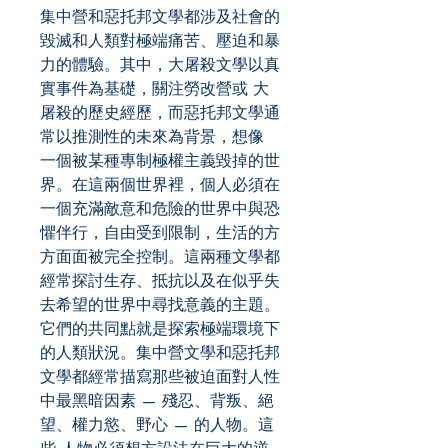
集中營和惡托邦文學都涉及社會的
毀滅和人類對極端痛苦、壓迫和暴
力的體驗。其中，大屠殺文學以真
實事件為基礎，關注勞改營或 大
屠殺的歷史經歷，而惡托邦文學通
常以推測性的未來為背景，想像
一個被某種專制極權主義毀掉的世
界。在這兩個世界裡，個人必須在
一個充滿敵意和危險的世界中與恐
懼伴行，自由受到限制，生活的方
方面面被完全控制。這兩種文學都
經常探討生存、抵抗以及在似乎失
去希望的世界中尋找意義的主題。
它們的共同點就是探索極端環境下
的人類狀況。集中營文學和惡托邦
文學都經常描寫那些被迫面對人性
中最黑暗因素 — 殘忍、背叛、絕
望、權力慾、野心 — 的人物。這