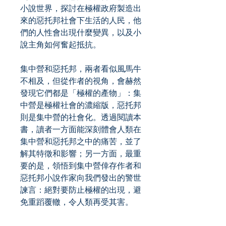
小說世界，探討在極權政府製造出
來的惡托邦社會下生活的人民，他
們的人性會出現什麼變異，以及小
說主角如何奮起抵抗。
集中營和惡托邦，兩者看似風馬牛
不相及，但從作者的視角，會赫然
發現它們都是「極權的產物」：集
中營是極權社會的濃縮版，惡托邦
則是集中營的社會化。透過閱讀本
書，讀者一方面能深刻體會人類在
集中營和惡托邦之中的痛苦，並了
解其特徵和影響；另一方面，最重
要的是，領悟到集中營倖存作者和
惡托邦小說作家向我們發出的警世
諫言：絕對要防止極權的出現，避
免重蹈覆轍，令人類再受其害。