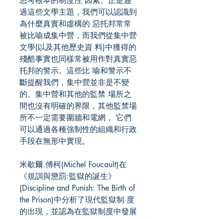
思考根本的制度性 因素。正是通
過這些文學主題，我們可以認識到
為什麼真實和虛構的 惡托邦常常
被比喻成集中營，而我們從集中營
文學(以及其他歷史資 料)中獲得的
殘酷事實也同樣常被用作對真實惡
托邦的警示。這些比 喻和警示不
斷提醒我們，集中營並非是不變
的。集中營和其他的監禁 場所之
間也沒有明確的界限，其他監禁場
所不一定需要圍牆和電網， 它們
可以通過各種強制性的組織和行政
手段在無形中實現。
米歇爾.傅柯(Michel Foucault)在
《規訓與懲罰:監獄的誕生》
(Discipline and Punish: The Birth of
the Prison)中分析了現代監獄制 度
的出現，並認為在監獄制度中發展