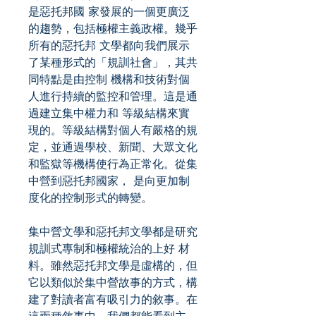
是惡托邦國 家發展的一個更廣泛
的趨勢，包括極權主義政權。幾乎
所有的惡托邦 文學都向我們展示
了某種形式的「規訓社會」，其共
同特點是由控制 機構和技術對個
人進行持續的監控和管理。這是通
過建立集中權力和 等級結構來實
現的。等級結構對個人有嚴格的規
定，並通過學校、新聞、大眾文化
和監獄等機構使行為正常化。從集
中營到惡托邦國家， 是向更加制
度化的控制形式的轉變。
集中營文學和惡托邦文學都是研究
規訓式專制和極權統治的上好 材
料。雖然惡托邦文學是虛構的，但
它以類似於集中營故事的方式，構
建了對讀者富有吸引力的敘事。在