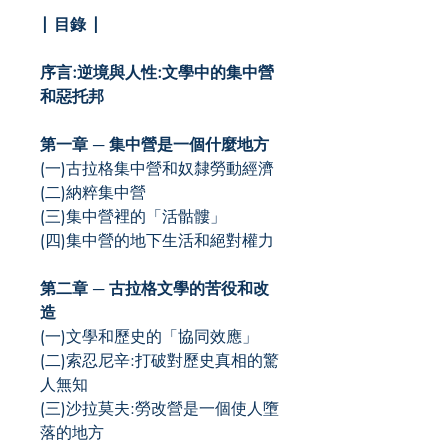
| 目錄 |
序言:逆境與人性:文學中的集中營
和惡托邦
第一章 ─ 集中營是一個什麼地方
(一)古拉格集中營和奴隸勞動經濟
(二)納粹集中營
(三)集中營裡的「活骷髏」
(四)集中營的地下生活和絕對權力
第二章 ─ 古拉格文學的苦役和改
造
(一)文學和歷史的「協同效應」
(二)索忍尼辛:打破對歷史真相的驚
人無知
(三)沙拉莫夫:勞改營是一個使人墮
落的地方