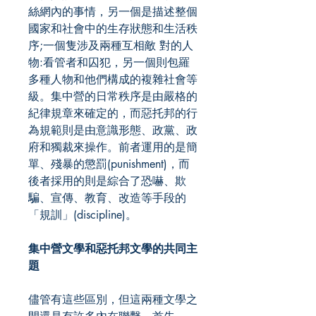
絲網內的事情，另一個是描述整個
國家和社會中的生存狀態和生活秩
序;一個隻涉及兩種互相敵 對的人
物:看管者和囚犯，另一個則包羅
多種人物和他們構成的複雜社會等
級。集中營的日常秩序是由嚴格的
紀律規章來確定的，而惡托邦的行
為規範則是由意識形態、政黨、政
府和獨裁來操作。前者運用的是簡
單、殘暴的懲罰(punishment)，而
後者採用的則是綜合了恐嚇、欺
騙、宣傳、教育、改造等手段的
「規訓」(discipline)。
集中營文學和惡托邦文學的共同主
題
儘管有這些區別，但這兩種文學之