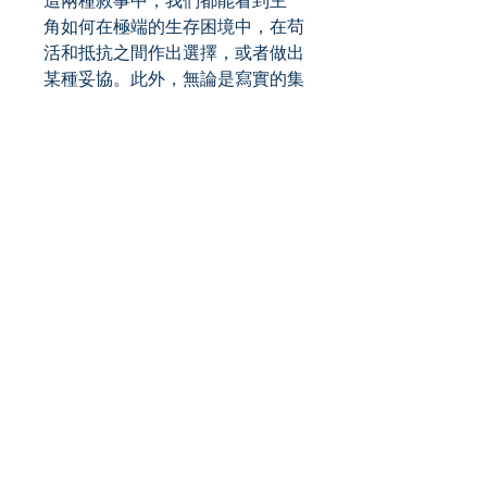
這兩種敘事中，我們都能看到主
角如何在極端的生存困境中，在苟
活和抵抗之間作出選擇，或者做出
某種妥協。此外，無論是寫實的集
中營文學還是虛構的惡托邦文學，
它們往往以現有的專制制度為藍
本，這就特別需要對惡托邦文學的
虛 構進行真實的定位。正如 M.基
斯.布克(M. Keith Booker)在《現
代文學中的惡托邦衝動》一書中所
說，「最好的惡托邦小說在處理想
像中的社會時，總是與特定的『現
實世界』的社會和問題有某種高度
關聯。」 這些惡托邦小說對社會
中存在的衝突和矛盾的表述，是對
讀者未來的明確警告。它們警告
說，如果不對一個專制國家的現行
制 度進行糾正，等待其公民的將
是一個更加嚴酷和暴力的未來。而