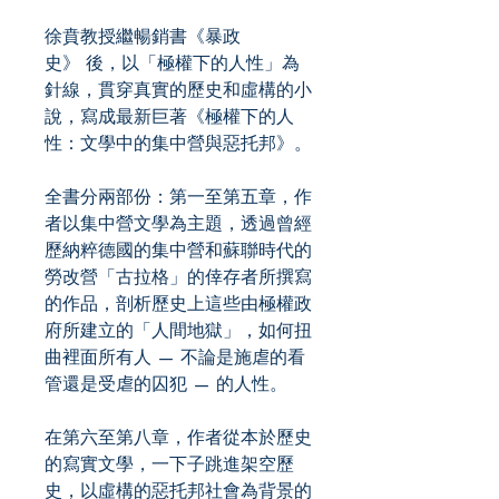
徐賁教授繼暢銷書《暴政
史》 後，以「極權下的人性」為
針線，貫穿真實的歷史和虛構的小
說，寫成最新巨著《極權下的人
性：文學中的集中營與惡托邦》。
全書分兩部份：第一至第五章，作
者以集中營文學為主題，透過曾經
歷納粹德國的集中營和蘇聯時代的
勞改營「古拉格」的倖存者所撰寫
的作品，剖析歷史上這些由極權政
府所建立的「人間地獄」，如何扭
曲裡面所有人 — 不論是施虐的看
管還是受虐的囚犯 — 的人性。
在第六至第八章，作者從本於歷史
的寫實文學，一下子跳進架空歷
史，以虛構的惡托邦社會為背景的