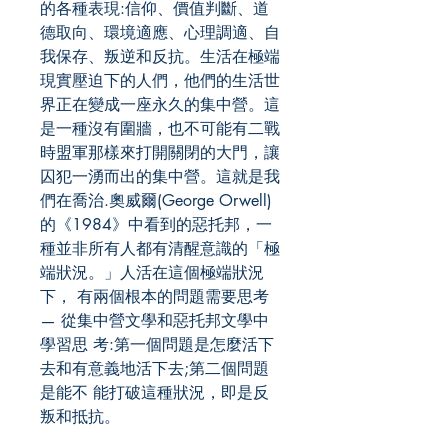
的各種表現:信仰、價值判斷、道
德取向、環境適應、心理調適、自
我保存、叛逆和反抗。生活在極端
現實壓迫下的人們，他們的生活世
界正在變成一座永久的集中營。這
是一種沒有圍牆，也不可能有二戰
時盟軍那樣來打開關閉的大門，讓
囚犯一湧而出的集中營。這就是我
們在喬治.奧威爾(George Orwell)
的《1984》中看到的惡托邦，一
種並非所有人都有清醒意識的「極
端狀況。」人活在這個極端狀況
下， 有兩個根本的問題需要思考
— 從集中營文學和惡托邦文學中
學習思 考:第一個問題是怎麼活下
去和有意義地活下去;第二個問題
是能不 能打破這種狀況，即是反
叛和抵抗。