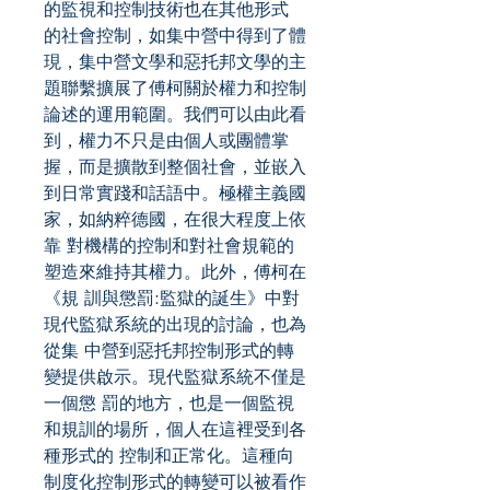
的監視和控制技術也在其他形式
的社會控制，如集中營中得到了體
現，集中營文學和惡托邦文學的主
題聯繫擴展了傅柯關於權力和控制
論述的運用範圍。我們可以由此看
到，權力不只是由個人或團體掌
握，而是擴散到整個社會，並嵌入
到日常實踐和話語中。極權主義國
家，如納粹德國，在很大程度上依
靠 對機構的控制和對社會規範的
塑造來維持其權力。此外，傅柯在
《規 訓與懲罰:監獄的誕生》中對
現代監獄系統的出現的討論，也為
從集 中營到惡托邦控制形式的轉
變提供啟示。現代監獄系統不僅是
一個懲 罰的地方，也是一個監視
和規訓的場所，個人在這裡受到各
種形式的 控制和正常化。這種向
制度化控制形式的轉變可以被看作