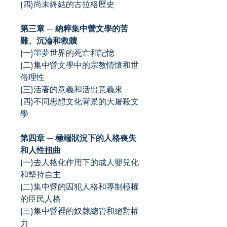
(四)尚未終結的古拉格歷史
第三章 ─ 納粹集中營文學的苦
難、沉淪和救贖
(一)噩夢世界的死亡和記憶
(二)集中營文學中的宗教情懷和世
俗理性
(三)活著的意義和活出意義來
(四)不同思想文化背景的大屠殺文
學
第四章 ─ 極端狀況下的人格喪失
和人性扭曲
(一)去人格化作用下的成人嬰兒化
和堅持自主
(二)集中營的囚犯人格和專制極權
的臣民人格
(三)集中營裡的奴隸總管和絕對權
力