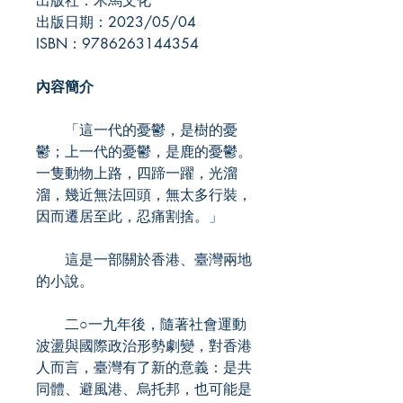
出版社：木馬文化
出版日期：2023/05/04
ISBN：9786263144354
內容簡介
「這一代的憂鬱，是樹的憂
鬱；上一代的憂鬱，是鹿的憂鬱。
一隻動物上路，四蹄一躍，光溜
溜，幾近無法回頭，無太多行裝，
因而遷居至此，忍痛割捨。」
這是一部關於香港、臺灣兩地
的小說。
二○一九年後，隨著社會運動
波盪與國際政治形勢劇變，對香港
人而言，臺灣有了新的意義：是共
同體、避風港、烏托邦，也可能是