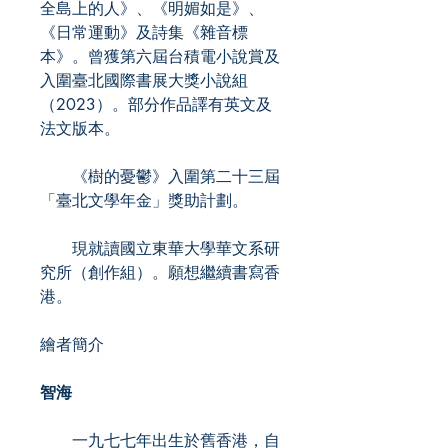
全島上的人》、《明媚如是》、
《日常運動》及詩集《雜音標
本》。曾獲第六屆台積電小說賞及
入圍臺北國際書展大獎小說組
（2023）。部分作品譯有英文及
法文版本。
《樹的憂鬱》入圍第二十三屆
「臺北文學年金」獎助計劃。
現就讀國立東華大學華文系研
究所（創作組）。願想繼續書寫香
港。
繪者簡介
智海
一九七七年出生於舊香港，自