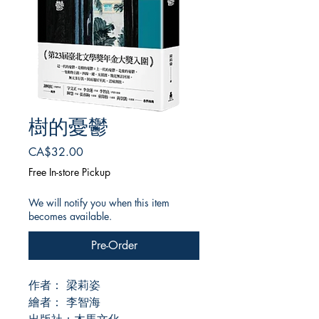
樹的憂鬱
Price
CA$32.00
Free In-store Pickup
We will notify you when this item
becomes available.
Pre-Order
作者： 梁莉姿
繪者： 李智海