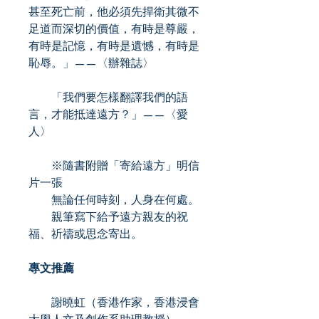
甚至死亡前，他必須先捍衛其微不
足道而深切的價值，有時是尊嚴，
有時是記憶，有時是遺憾，有時是
恥辱。」——〈辦雜誌〉
「我們要怎樣翻譯我們的語
言，才能抵達遠方？」——〈愛
人〉
※隨書附贈「寄給遠方」明信
片一張
無論任何時刻，人身在何處。
親筆寫下給予遠方親友的祝
福、祈禱或思念寄出。
專文推薦
謝曉虹（香港作家，香港浸會