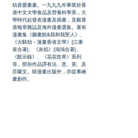
幼喜愛畫畫。一九九九年畢業於香
港中文大學食品及營養科學系，大
學時代起發表漫畫及插畫，見載香
港報章雜誌及海外漫畫選集。著有
漫畫集《圖書館&我和我聖人》、
《大騎劫－漫畫香港文學》(江康
泉合著)、《灰掐》(鴻鴻合著)、
《默示錄》、《花花世界》系列
等。部份作品譯有法、意、英、及
芬蘭文。除漫畫出版外，亦從事繪
畫創作。
Role
Publisher
Publish Date