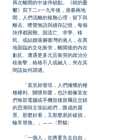
再次離開的中途停頓點。《樹的憂
鬱》寫下二○一九年後，港臺兩地
間，人們流離的複雜心理：留下與
離去、噤聲無語與續存記憶，每個
抉擇都困難。因流亡、求學、移
民、或結婚落腳臺灣的港人，在異
地面臨的文化衝突，離開後的內在
歉疚、遭遇更多元且衝突的政治分
歧衝擊，格格不入或融入，夾在其
間該如何調適。
「直至妳發現，人們擁獲的種
種權利、關懷和愛，也許都像室友
們每部電腦或手機殼後斑斕且交錯
的思潮與主張貼紙們，匯成的蜃
景。那麼好看，又那麼易於破損，
輪常替換。」——〈野貓〉
「一個人，在將要失去自由，