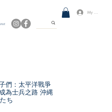
My Account
out
子們：太平洋戰爭
成為士兵之路 沖縄
たち