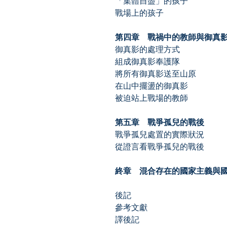
「集體自盡」的孩子
戰場上的孩子
第四章 戰禍中的教師與御真
御真影的處理方式
組成御真影奉護隊
將所有御真影送至山原
在山中擺盪的御真影
被迫站上戰場的教師
第五章 戰爭孤兒的戰後
戰爭孤兒處置的實際狀況
從證言看戰爭孤兒的戰後
終章 混合存在的國家主義與
後記
參考文獻
譯後記