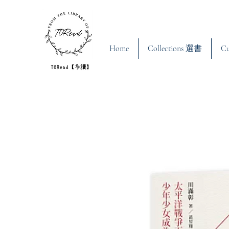
Home
Collections 選書
C