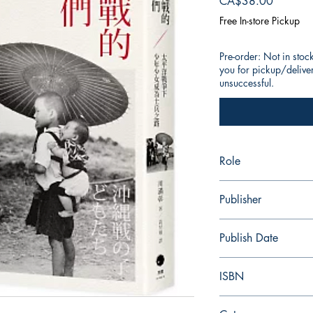
Price
CA$38.00
Free In-store Pickup
Pre-order: Not in stoc
you for pickup/delivery
unsuccessful.
Role
作者： 川滿彰
Publisher
譯者： 黃昱翔
黑體文化
Publish Date
2023/10
ISBN
9786267263334