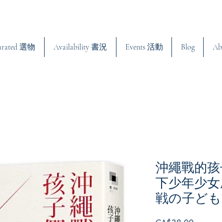
urated 選物
Availability 書況
Events 活動
Blog
Ab
沖繩戰的孩
下少年少女
戦の子ども