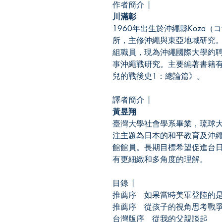
作者簡介 |
川滿彰
1960年出生於沖繩縣Koza
所，主修沖繩與東亞地域研究
組職員，現為沖繩國際大學約
事沖繩戰研究。主要編著書籍
兒的戰後史1：總論篇》。
譯者簡介 |
黃昱翔
臺灣大學社會學系畢業，琉球
注主題為日本的和平教育及沖
館館員。長期目標希望促進台
有更細緻和多角度的理解。
目錄 |
推薦序 如果當時美軍登陸的
推薦序 從孩子的視角思考戰
台灣版序 從我的父親談起