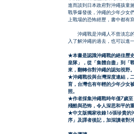
進而談到日本政府對沖繩孩童
戰爭爆發後，沖繩的少年少女
上戰場的恐怖經歷，書中都有
沖繩戰是沖繩人不曾淡忘的
入了解沖繩的過去，也可以進
★
本書是認識
沖繩戰的絕佳歷
皇隊」，從「集體自盡」到「
來，翻轉你對沖繩的認知視野
★
沖繩戰役與台灣深度連結，
育，台灣也有年輕的少年少女
照。
★
作者採集
沖繩戰時年僅7
歲至
殘酷與恐怖，令人深思和平的
★
中文版獨家收錄16
張珍貴的
序」及譯者後記，加深讀者對