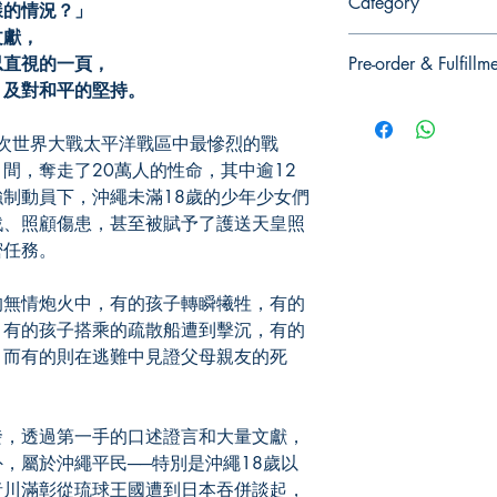
Category
樣的情況？」
文獻，
9786267263334
忍直視的一頁，
Pre-order & Fulfillm
，及對和平的堅持。
Pre-order: Not in stoc
you for pickup/delivery
次世界大戰太平洋戰區中最慘烈的戰
unsuccessful.
間，奪走了20萬人的性命，其中逾12
制動員下，沖繩未滿18歲的少年少女們
戰、照顧傷患，甚至被賦予了護送天皇照
密任務。
無情炮火中，有的孩子轉瞬犧牲，有的
，有的孩子搭乘的疏散船遭到擊沉，有的
，而有的則在逃難中見證父母親友的死
，透過第一手的口述證言和大量文獻，
，屬於沖繩平民──特別是沖繩18歲以
者川滿彰從琉球王國遭到日本吞併談起，