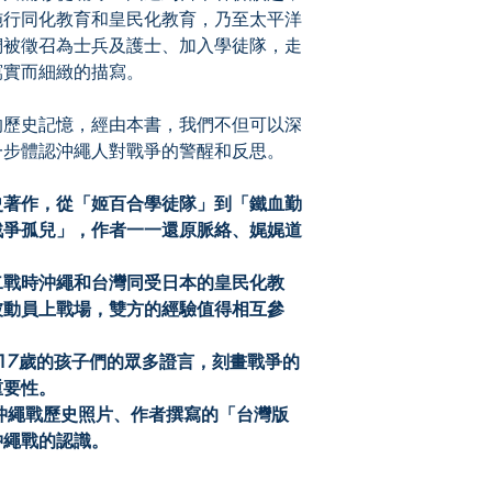
施行同化教育和皇民化教育，乃至太平洋
們被徵召為士兵及護士、加入學徒隊，走
寫實而細緻的描寫。
歷史記憶，經由本書，我們不但可以深
一步體認沖繩人對戰爭的警醒和反思。
史著作，從「姬百合學徒隊」到「鐵血勤
戰爭孤兒」，作者一一還原脈絡、娓娓道
。
二戰時沖繩和台灣同受日本的皇民化教
被動員上戰場，雙方的經驗值得相互參
17
歲的孩子們的眾多證言，刻畫戰爭的
重要性。
沖繩戰歷史照片、作者撰寫的「台灣版
沖繩戰的認識。