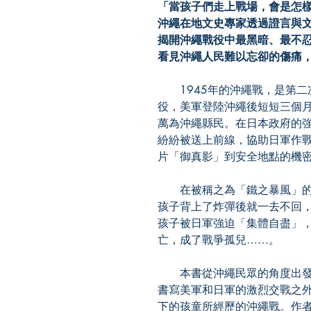
「當孩子們走上戰場，會是怎
沖繩在地文史專家透過證言與
揭開沖繩戰役中最黑暗、最不
看見沖繩人民難以忘卻的傷痛
1945年的沖繩戰，是第二
役，美軍登陸沖繩後短短三個月
萬為沖繩縣民。在日本政府的強
紛紛被送上前線，協助日軍作
片「御真影」到安全地點的機
在被稱之為「鐵之暴風」的
孩子背上了炸彈後就一去不回
孩子被日軍強迫「集體自盡」
亡，成了戰爭孤兒……。
本書從沖繩民眾的角度出發
書寫美軍和日軍的激烈交戰之外
下的孩童所經歷的沖繩戰。作