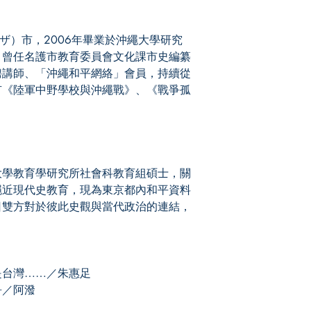
（コザ）市，2006年畢業於沖繩大學研究
。曾任名護市教育委員會文化課市史編纂
聘講師、「沖繩和平網絡」會員，持續從
有《陸軍中野學校與沖繩戰》、《戰爭孤
大學教育學研究所社會科教育組碩士，關
繩近現代史教育，現為東京都內和平資料
日雙方對於彼此史觀與當代政治的連結，
是台灣……／朱惠足
爭／阿潑