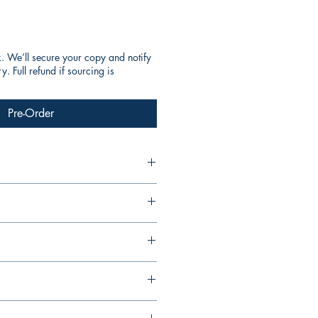
k. We’ll secure your copy and notify
. Full refund if sourcing is
Pre-Order