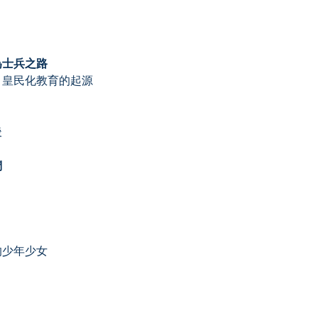
為士兵之路
、皇民化教育的起源
後
們
的少年少女