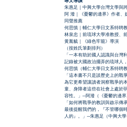
專文導讀
朱惠足｜中興大學台灣文學與
阿 潑｜《憂鬱的邊界》作者、
同聲推薦
何思慎｜輔仁大學日文系特聘
林泉忠｜前琉球大學准教授、
黄胤毓｜《綠色牢籠》導演
（按姓氏筆劃排列）
「一本有助於國人認識與台灣
記錄被大國政治擺弄的琉球人
何思慎（輔仁大學日文系特聘
「這本書不只是談歷史上的戰
為它更希望讓讀者洞察戰爭的
童、身障者這些在社會上處於
容性。」─阿潑（《憂鬱的邊
「如何將戰爭的教訓與啟示傳
最後提醒我們的，『不管哪個
人的』。」─朱惠足（中興大