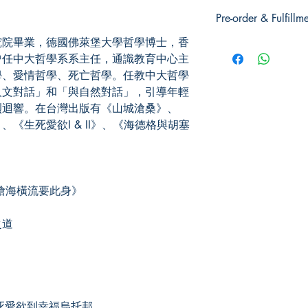
左岸文化
Pre-order & Fulfillm
院畢業，德國佛萊堡大學哲學博士，香
Pre-order: Not in stoc
曾任中大哲學系系主任，通識教育中心主
you for pickup/delivery
unsuccessful.
學、愛情哲學、死亡哲學。任教中大哲學
人文對話」和「與自然對話」，引導年輕
烈迴響。在台灣出版有《山城滄桑》、
《生死愛欲I & II》、《海德格與胡塞
滄海橫流要此身》
之道
生死愛欲到幸福烏托邦