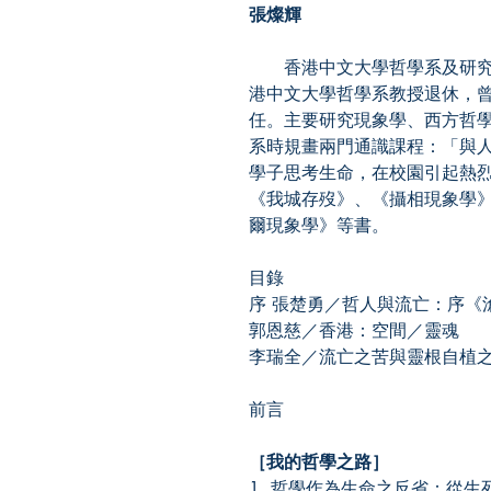
張燦輝
香港中文大學哲學系及研究
港中文大學哲學系教授退休，
任。主要研究現象學、西方哲
系時規畫兩門通識課程：「與
學子思考生命，在校園引起熱
《我城存歿》、《攝相現象學》、
爾現象學》等書。
目錄
序 張楚勇／哲人與流亡：序《
郭恩慈／香港：空間／靈魂
李瑞全／流亡之苦與靈根自植
前言
［我的哲學之路］
1. 哲學作為生命之反省：從