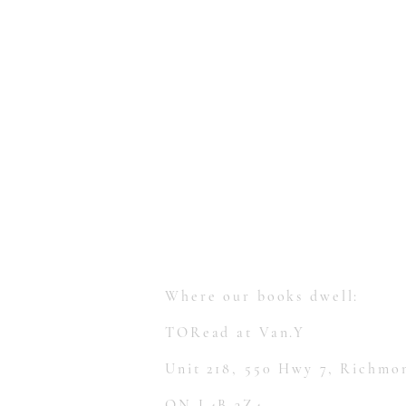
【多讀】
TORead
Toronto, Ontario, Canada.
hello@toreadbooks.com
Where our books dwell:
TORead at Van.Y
Unit 218, 550 Hwy 7, Richmon
ON L4B 3Z4