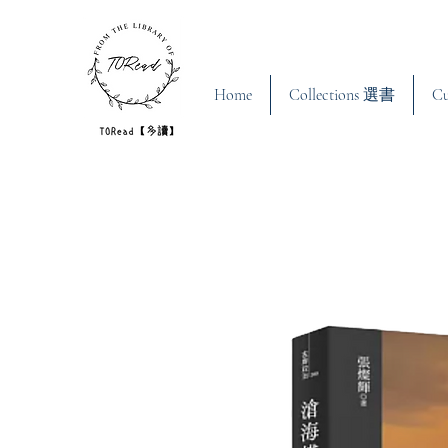
Home
Collections 選書
C