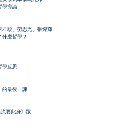
哲學導論
：唐君毅、勞思光、張燦輝
了什麼哲學？
哲學反思
」的最後一課
！
橫流要此身》跋