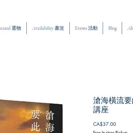
urated 選物
Availability 書況
Events 活動
Blog
Ab
滄海橫流要
講座
Price
CA$37.00
Free In-store Pickup