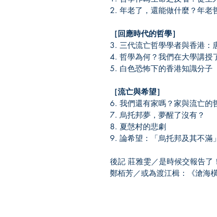
2. 年老了，還能做什麼？年老
［回應時代的哲學］
3. 三代流亡哲學學者與香港
4. 哲學為何？我們在大學講授
5. 白色恐怖下的香港知識分子
［流亡與希望］
6. 我們還有家嗎？家與流亡的
7. 烏托邦夢，夢醒了沒有？
8. 夏愨村的悲劇
9. 論希望：「烏托邦及其不滿
後記 莊雅雯／是時候交報告了
鄭栢芳／或為渡江楫：《滄海