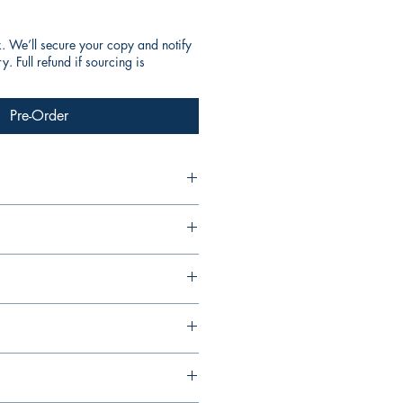
k. We’ll secure your copy and notify
. Full refund if sourcing is
Pre-Order