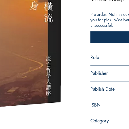
Pre-order: Not in stoc
you for pickup/delivery
unsuccessful.
Role
作者： 張燦輝
Publisher
左岸文化
Publish Date
2025/01
ISBN
9786267462393
Category