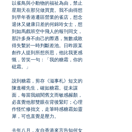
以雀鳥與小動物的福祉為由，禁止
星期天在那兒做買賣。我不由得想
到早年香港遷區營業的雀店，想念
退休又健康日差的何錦玲女士，想
到如馬戲班空中飛人的報刊同文，
那許多身不由己的際遇，無數成敗
得失繫於一時判斷差池。日昨跟某
創作人提到所想所思，他比我更感
慨，苦笑一句：「我的糖霜，你的
砒霜。」
說到糖霜，剪存《滋事札》短文的
陳進權先生，確如糖霜。從未謀
面，每當我細閱舊文而敏感赧顏，
必直覺他那雙眼在背後緊盯；心理
作怪忙修拙文，走筆時感糖霜如靈
犀，可也直覺是壓力。
去年八月，友自香港來言告知何女