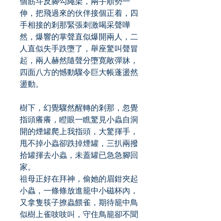
個筋斗反腳勾繩架，兩手順勢一
伸，把飛過來的伙伴接個正着，四
手相接的剎那緊張刺激喝采聲嘩
然，爆響的掌聲直似爆開兩人，二
人直似失手跌墮了，舉座驚叫聲冒
起，兩人赫然隨聲分墮寛敞彈牀，
四面八方的憾動驟令巨大帳蓬盪然
盪動。
樹下，幻覺驟然醒轉的剎那，忽覺
指頭癢癢，瞪眼一瞧驚見小蟲自洞
開的煙罐爬上我指頭，大驚揮手，
甩不掉小蟲卻跌掉煙罐，三扒兩撥
拾罐揮去小蟲，未蓋罐已急急腳回
家。
祖母正好在拜神，偷她的眉鉗夾起
小蟲，一條條放進籠中小磁杯內，
又拿隻筷子撩蟲餵雀，期待籠中鳥
似樹上雀吱吱叫，守住鳥籠卻不聞