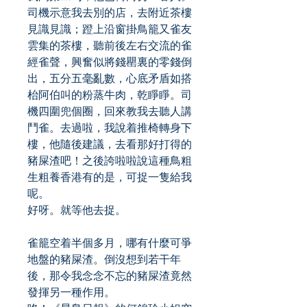
司機示意我去別的店，去附近茶樓
見識見識；蹬上沿窗掛鳥籠又雀友
雲集的茶樓，聽前後左右交流的雀
經雀聲，興奮似將錢罌裏的零錢倒
出，五分五毫亂數，心底矛盾如搭
枱阿伯叫的粉蒸牛肉，乾睜睜。司
機四圍兜個圈，回來教我去聽人講
鬥雀。去過啦，我說着推椅轉身下
樓，他隨後建議，去看那好打得的
豬屎渣吧！之後誇啦啦說這種鳥粗
生粗養香港有的是，可捉一隻給我
呢。
好呀。就等他去捉。
雀籠空着半個多月，哪有什麼可爭
地盤的豬屎渣。倒沒想到若干年
後，那令我念念不忘的豬屎渣竟然
發揮另一種作用。