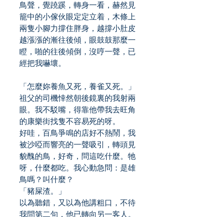
鳥聲，覺蹺蹊，轉身一看，赫然見
籠中的小傢伙眼定定立着，木條上
兩隻小腳力撐住胖身，越撐小肚皮
越漲漲的漸往後傾，眼鼓鼓那麼一
瞪，啪的往後傾倒，沒哼一聲，已
經把我嚇壞。
「怎麼妳養魚又死，養雀又死。」
祖父的司機悻然朝後鏡裏的我射兩
眼。我不駁嘴，得靠他帶我去旺角
的康樂街找隻不容易死的呀。
好哇，百鳥爭鳴的店好不熱鬧，我
被沙啞而響亮的一聲吸引，轉頭見
貌醜的鳥，好奇，問這吃什麼。牠
呀，什麼都吃。我心動急問：是雄
鳥嗎？叫什麼？
「豬屎渣。」
以為聽錯，又以為他講粗口，不待
我問第二句，他已轉向另一客人。