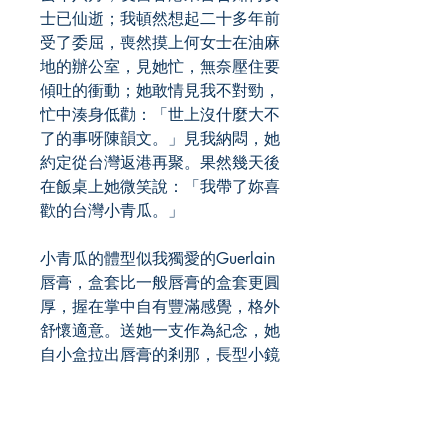
士已仙逝；我頓然想起二十多年前
受了委屈，喪然摸上何女士在油麻
地的辦公室，見她忙，無奈壓住要
傾吐的衝動；她敢情見我不對勁，
忙中湊身低勸：「世上沒什麼大不
了的事呀陳韻文。」見我納悶，她
約定從台灣返港再聚。果然幾天後
在飯桌上她微笑說：「我帶了妳喜
歡的台灣小青瓜。」
小青瓜的體型似我獨愛的Guerlain
唇膏，盒套比一般唇膏的盒套更圓
厚，握在掌中自有豐滿感覺，格外
舒懷適意。送她一支作為紀念，她
自小盒拉出唇膏的剎那，長型小鏡
隨着出現，立在她身側我沒看到她
瞧小鏡的眼神；第二支Guerlain因
為請友人代轉，不曉得她可有用；