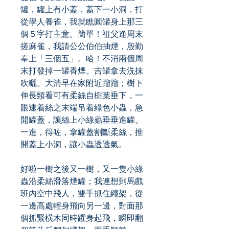
罐，罐上有小蓋，蓋下一小洞，打
從學人養雀，我就瞧圓罐身上那三
個５字打主意。簡單！祖父逢周末
搓麻雀，我請公公伯伯抽煙，殷勤
奉上「三個五」。哈！不消兩個周
末打發掉一罐香煙。吉罐拿去洗抹
吹曬。大清早在家附近蹓蹓；樹下
伸長頸看可有柔絲自樹葉垂下，一
眼逮着絲之末端吊着綠色小蟲，急
開罐蓋，讓絲上小綠蟲垂垂進罐。
一進，得咗，拿罐蓋割斷柔絲，推
開蓋上小洞，讓小蟲透透氣。
好啦一樹之後又一樹，又一隻小綠
蟲沿柔絲滑落煙罐；我連想到馬戲
班內空中飛人，雙手抓住繩架，從
一邊高處輕身飛向另一邊，對面那
個抓緊橫木同時躍身起飛，瞬即翻