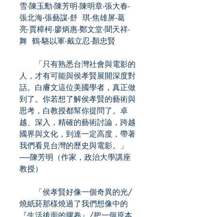
雪‧陳玉勳‧陳芳明‧陳明章‧張大春‧
張北海‧張藝謀‧舒 琪‧焦雄屏‧葛
亮‧賈樟柯‧廖炳惠‧鄭文堂‧聞天祥‧
舞 鶴‧駱以軍‧戴立忍‧顏忠賢
「只有熟悉台灣社會與電影的
人，才有可能與侯孝賢展開深度對
話。白𥈠文這位美國學者，真正做
到了。你若想了解侯孝賢的藝術與
思考，白教授都幫你提問了。卓
越、深入，精確的藝術討論，跨越
國界與文化，到達一定高度，帶著
我們看見台灣的歷史與電影。」
──陳芳明（作家，政治大學講座
教授）
「侯孝賢好像一個奇異的光/
燒紙菸那樣燒過了我們想像中的
『生活後面的膠卷』/把一個原本