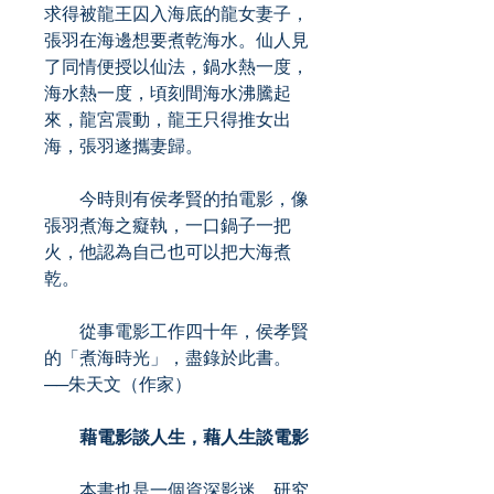
求得被龍王囚入海底的龍女妻子，
張羽在海邊想要煮乾海水。仙人見
了同情便授以仙法，鍋水熱一度，
海水熱一度，頃刻間海水沸騰起
來，龍宮震動，龍王只得推女出
海，張羽遂攜妻歸。
今時則有侯孝賢的拍電影，像
張羽煮海之癡執，一口鍋子一把
火，他認為自己也可以把大海煮
乾。
從事電影工作四十年，侯孝賢
的「煮海時光」，盡錄於此書。
──朱天文（作家）
藉電影談人生，藉人生談電影
本書也是一個資深影迷、研究