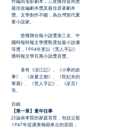
作編寫電影劇本，三度獲得金馬獎
最佳改編劇本獎及最佳原著劇本
獎。文學創作不輟，為台灣當代重
要小說家。
曾獲聯合報小說獎第三名、中
國時報時報文學獎甄選短篇小說優
等獎，1994年更以《荒人手記》
獲時報文學百萬小說獎首獎。
著有《淡江記》、《小畢的故
事》、《炎夏之都》、《世紀末的
華麗》、《荒人手記》、《巫言》
等。
目錄
【第一章】童年往事
討論侯孝賢的家庭背景，包括父親
1947年從廣東梅縣來台的原因，