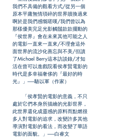
我們不具備的觀看方式/從另一個
原本平庸無情瑣碎的世界贖換過來
啊於是我們感慨嗟嘆/我們曾以為
那樣優美完足光影觸鬚款款擺動的
『侯世界』會在未來其他可能之人
的電影一直來一直來/不理會這外
面世界的流沙化善忘與不美/但讀
了Michael Berry這本訪談錄/才知
活在曾可以進戲院看侯孝賢電影的
時代是多幸福奢侈的『最好的時
光』」──駱以軍（作家）
「侯孝賢的電影的意義，不只
處於它們本身所描繪的光影世界，
此世界還化成靈感的原料而點燃很
多人對電影的追求，改變許多其他
導演對電影的看法，而改變了華語
電影的面貌。」──白睿文