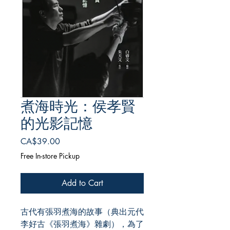
煮海時光：侯孝賢
的光影記憶
Price
CA$39.00
Free In-store Pickup
Add to Cart
古代有張羽煮海的故事（典出元代
李好古《張羽煮海》雜劇），為了