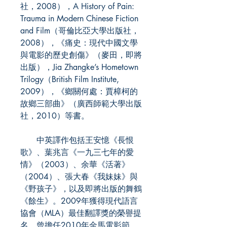
社，2008），A History of Pain:
Trauma in Modern Chinese Fiction
and Film（哥倫比亞大學出版社，
2008），《痛史：現代中國文學
與電影的歷史創傷》（麥田，即將
出版），Jia Zhangke’s Hometown
Trilogy（British Film Institute,
2009），《鄉關何處：賈樟柯的
故鄉三部曲》（廣西師範大學出版
社，2010）等書。
中英譯作包括王安憶《長恨
歌》、葉兆言《一九三七年的愛
情》（2003）、余華《活著》
（2004）、張大春《我妹妹》與
《野孩子》，以及即將出版的舞鶴
《餘生》。2009年獲得現代語言
協會（MLA）最佳翻譯獎的榮譽提
名，曾擔任2010年金馬電影節、