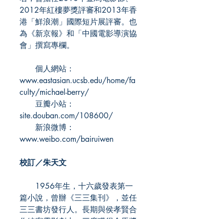
2012年紅樓夢獎評審和2013年香
港「鮮浪潮」國際短片展評審。也
為《新京報》和「中國電影導演協
會」撰寫專欄。
個人網站：
www.eastasian.ucsb.edu/home/fa
culty/michael-berry/
豆瓣小站：
site.douban.com/108600/
新浪微博：
www.weibo.com/bairuiwen
校訂／朱天文
1956年生，十六歲發表第一
篇小說，曾辦《三三集刊》，並任
三三書坊發行人。長期與侯孝賢合