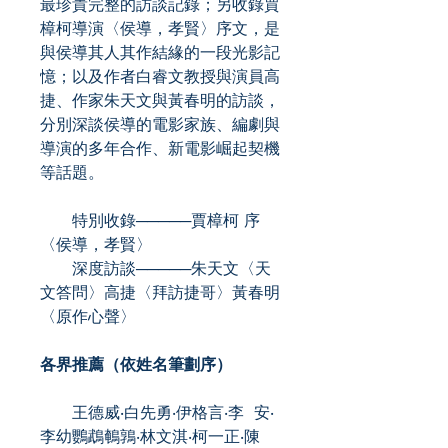
最珍貴完整的訪談記錄；另收錄賈
樟柯導演〈侯導，孝賢〉序文，是
與侯導其人其作結緣的一段光影記
憶；以及作者白睿文教授與演員高
捷、作家朱天文與黃春明的訪談，
分別深談侯導的電影家族、編劇與
導演的多年合作、新電影崛起契機
等話題。
特別收錄─────賈樟柯 序
〈侯導，孝賢〉
深度訪談─────朱天文〈天
文答問〉高捷〈拜訪捷哥〉黃春明
〈原作心聲〉
各界推薦（依姓名筆劃序）
王德威‧白先勇‧伊格言‧李 安‧
李幼鸚鵡鵪鶉‧林文淇‧柯一正‧陳