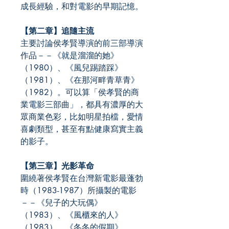
成長經驗，和對電影的早期記憶。
【第二章】追隨主流
主要討論侯孝賢導演的前三部導演
作品－－《就是溜溜的她》
（1980）、《風兒踢踏踩》
（1981）、《在那河畔青草青》
（1982）。可以算「侯孝賢的商
業電影三部曲」，都具有濃厚的大
眾商業色彩，比如明星拍檔，愛情
喜劇類型，甚至有點健康寫實主義
的影子。
【第三章】光影革命
圍繞著侯孝賢在台灣新電影最蓬勃
時（1983-1987）所攝製的電影
－－《兒子的大玩偶》
（1983）、《風櫃來的人》
（1983）、《冬冬的假期》