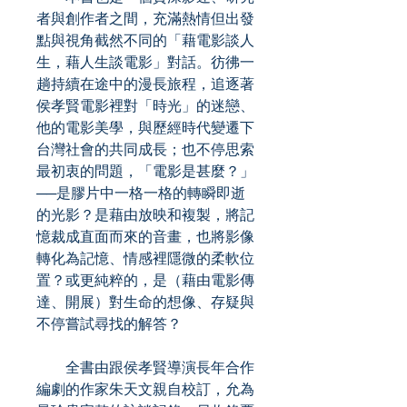
者與創作者之間，充滿熱情但出發
點與視角截然不同的「藉電影談人
生，藉人生談電影」對話。彷彿一
趟持續在途中的漫長旅程，追逐著
侯孝賢電影裡對「時光」的迷戀、
他的電影美學，與歷經時代變遷下
台灣社會的共同成長；也不停思索
最初衷的問題，「電影是甚麼？」
──是膠片中一格一格的轉瞬即逝
的光影？是藉由放映和複製，將記
憶裁成直面而來的音畫，也將影像
轉化為記憶、情感裡隱微的柔軟位
置？或更純粹的，是（藉由電影傳
達、開展）對生命的想像、存疑與
不停嘗試尋找的解答？
全書由跟侯孝賢導演長年合作
編劇的作家朱天文親自校訂，允為