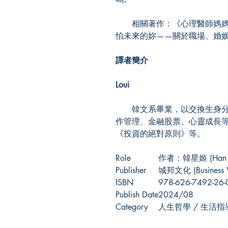
相關著作：《心理醫師媽媽
怕未來的妳——關於職場、婚
譯者簡介
Loui
韓文系畢業，以交換生身分
作管理、金融股票、心靈成長
《投資的絕對原則》等。
Role
作者：韓星姬 (Han Su
Publisher
城邦文化 (Business 
ISBN
978-626-7492-26-
Publish Date
2024/08
Category
人生哲學 / 生活指