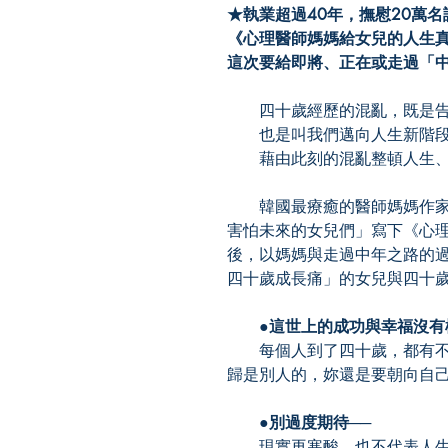
★執業超過40年，撫慰20萬名
《心理醫師媽媽給女兒的人生
這次要給即將、正在或走過「
四十歲經歷的混亂，既是告
也是叫我們邁向人生新階段
藉由此刻的混亂整頓人生、
韓國最療癒的醫師媽媽作家
害怕未來的女兒們」寫下《心
後，以媽媽與走過中年之路的
四十歲成長痛」的女兒與四十歲
●這世上的成功與幸福沒有標
每個人到了四十歲，都有不
歸是別人的，妳還是要朝向自
●別過度期待──
現實再寒酸，也不代表人生