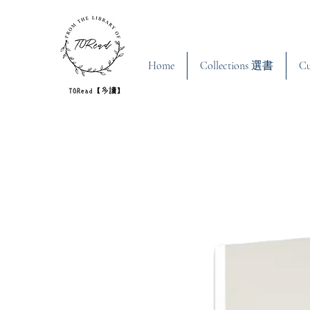
Home
Collections 選書
C