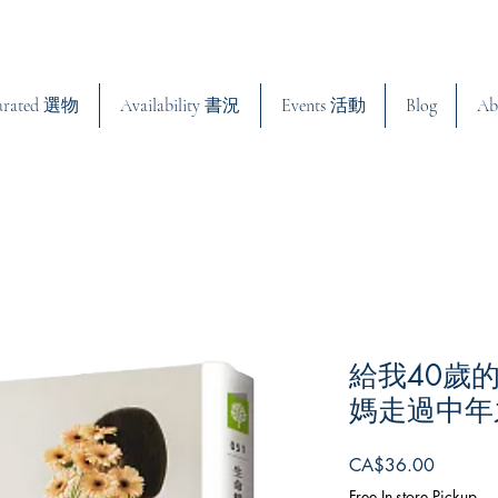
urated 選物
Availability 書況
Events 活動
Blog
Ab
給我40歲
媽走過中年
Price
CA$36.00
Free In-store Pickup