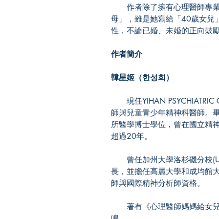
作者除了擁有心理醫師專業
母」，雖是她寫給「40歲女兒
性，不論已婚、未婚的正向鼓
作者簡介
韓星姬（한성희）
現任YIHAN PSYCHIATRI
師與兒童青少年精神科醫師。
所醫學博士學位，曾在國立精神
超過20年。
曾任加州大學洛杉磯分校(UC
長，並擔任高麗大學和成均館
師與國際精神分析師資格。
著有《心理醫師媽媽給女兒的
鳴。