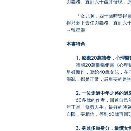
與義務。直到六十歲才發現，
「女兒啊，四十歲時覺得自
得只剩下責任與義務。直到六
～韓星姬
本書特色
1. 療癒20萬讀者，心理醫
韓國20萬冊暢銷書《心理醫
星姬新作，寫給40歲女兒，在
混亂，都是正常，最重要的是
2. 一位走過中年之路的過
60多歲的作者，回首自己的
年正是「修剪人生」最好的時
自限，要相信，等到60歲再回
3. 身兼多重身分，最懂女