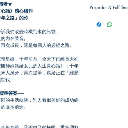
人生哲學 / 生活指導
讀者★
Pre-order & Fulfillm
真心話》感心續作
中年之路」的你
Pre-order: Not in stoc
you for pickup/delivery
unsuccessful.
訴我們改變時機到來的訊號，
的內在聲音。
再次成長，這是每個人的必經之路。
韓星姬，十年前為「全天下已經長大卻
理醫師媽媽給女兒的人生真心話》；十年
過來人身分，再次提筆，寫給正在「經歷
世代──
準答案──
同的生活軌跡，別人看似美好的成功終
己的版本前進。
毫無意義。承認自己的極限，重新調整