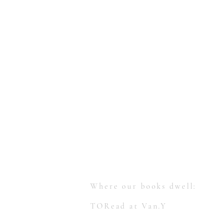
【多讀】
TORead
Toronto, Ontario, Canada.
hello@toreadbooks.com
Where our books dwell:
TORead at Van.Y