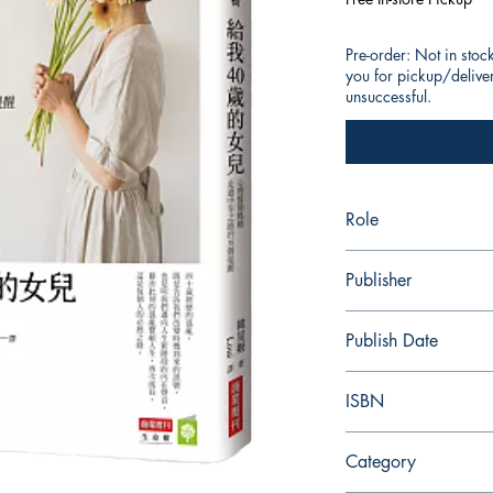
Pre-order: Not in stoc
you for pickup/delivery
unsuccessful.
Role
作者：韓星姬 (Han Sun
Publisher
城邦文化 (Business We
Publish Date
2024/08
ISBN
978-626-7492-26-0
Category