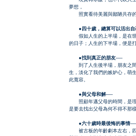
夢想，
照實看待美麗與鄙陋共存的
●四十歲，總算可以活出自己
假如人生的上半場，是在世
的日子；人生的下半場，便是
●找到真正的朋友──
到了人生後半場，朋友之間
生，淡化了我們的嫉妒心，萌
此寬容。
●與父母和解──
照顧年邁父母的時間，是理
是要去找出父母為何不得不那
●六十歲時最後悔的事情─
被古板的年齡劇本左右，四