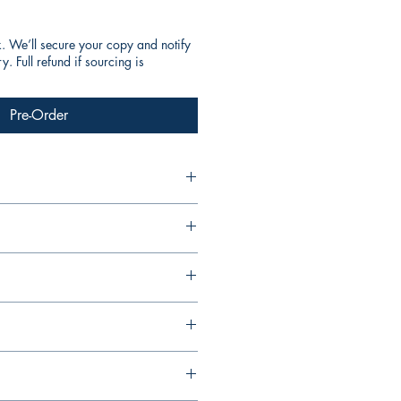
k. We’ll secure your copy and notify
. Full refund if sourcing is
Pre-Order
g-hee) 譯者： Loui
ekly)