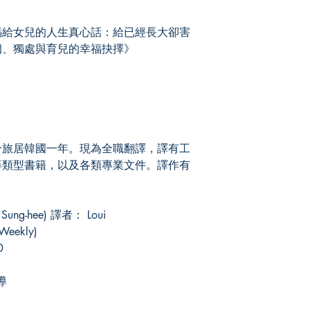
給女兒的人生真心話：給已經長大卻害
姻、獨處與育兒的幸福抉擇》
旅居韓國一年。現為全職翻譯，譯有工
等類型書籍，以及各類專業文件。譯作有
ng-hee) 譯者： Loui
Weekly)
0
導