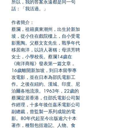
所以，我的答案永遠都是同一句
話：「我活過。」
作者簡介：
蔡瀾，祖籍廣東潮州，出生於新加
坡，從小住在戲院樓上，自小受電
影熏陶。父蔡文玄先生，戰爭年代
移居南洋，以詩人著稱；母洪芳聘
女士，小學校長。蔡瀾14歲在
《南洋商報》發表第一篇文章，
16歲離開新加坡，到日本留學專
攻電影，並在日本為邵氏電影工
作。之後在紐約、漢城、印度、尼
泊爾各地流浪。1963年，22歲的
蔡瀾定居香港，任邵氏電影公司製
作經理，十多年後任嘉禾電影公司
副總裁，曾監製一系列成龍的電
影。80年代起至今出版逾六十本
著作，種類包括遊記、人物、食