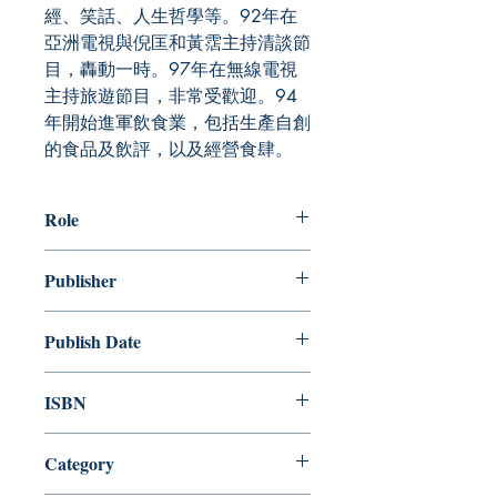
經、笑話、人生哲學等。92年在
亞洲電視與倪匡和黃霑主持清談節
目，轟動一時。97年在無線電視
主持旅遊節目，非常受歡迎。94
年開始進軍飲食業，包括生產自創
的食品及飲評，以及經營食肆。
Role
作者：蔡瀾
Publisher
天地圖書
Publish Date
2025/02
ISBN
9789888551651
Category