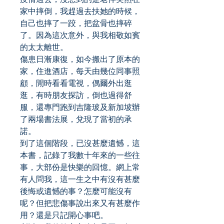
家中摔倒，我趕過去扶她的時候，
自己也摔了一跤，把盆骨也摔碎
了。因為這次意外，與我相敬如賓
的太太離世。
傷患日漸康復，如今搬出了原本的
家，住進酒店，每天由幾位同事照
顧，閒時看看電視，偶爾外出逛
逛，有時朋友探訪，倒也過得舒
服，還專門跑到吉隆玻及新加坡辦
了兩場書法展，兌現了當初的承
諾。
到了這個階段，已沒甚麼遺憾，這
本書，記錄了我數十年來的一些往
事，大部份是快樂的回憶。網上常
有人問我，這一生之中有沒有甚麼
後悔或遺憾的事？怎麼可能沒有
呢？但把悲傷事說出來又有甚麼作
用？還是只記開心事吧。