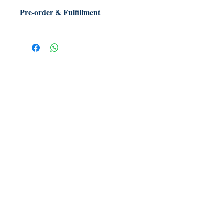
Pre-order & Fulfillment
Pre-order: Not in stock. We’ll secure
your copy and notify you for
pickup/delivery. Full refund if sourcing
is unsuccessful.
【多讀】
TORead
Toronto, Ontario, Canada.
hello@toreadbooks.com
Where our books dwell:
TORead at Van.Y
Unit 218, 550 Hwy 7, Richmond Hill,