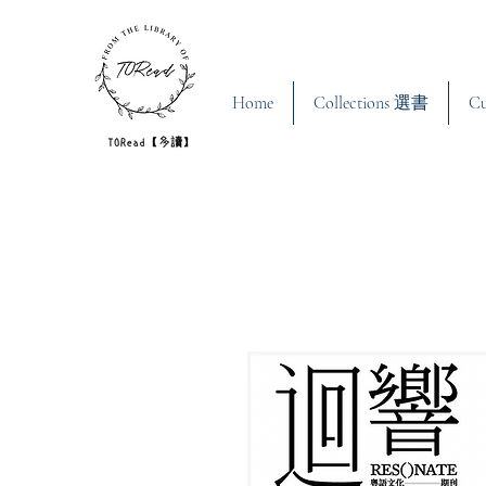
Home
Collections 選書
C