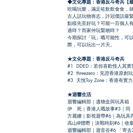
◆文化專題：香港反斗奇兵【
吃喝玩樂，滿足咗飲飲食食，
古人話玩物喪志，許冠傑話最
點樣先至好玩？可能一百個人
過咩？而家仲玩緊啲咩？
今期探討「玩」嘅可能性，可
際，可以玩出一片天。
★文化專題：香港反斗奇兵
#1 DDED：若你喜歡怪人其
#2 threezero：見證香港原
#3 天悅Toy Zone：香港有
★迴響生活
迴響編輯部｜遺物盒與玩具箱
伊 死｜香港人嘅故事#3｜同「真
方麗娜｜影視迴帶#6｜為玩具
高山@體嘢｜決戰時刻#6｜收
迴響編輯部｜迴音谷#6 「寄去