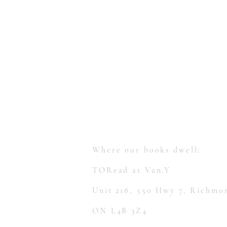
【多讀】
TORead
Toronto, Ontario, Canada.
hello@toreadbooks.com
Where our books dwell:
TORead at Van.Y
Unit 218, 550 Hwy 7, Richmon
ON L4B 3Z4