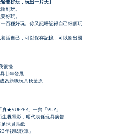
最緊要好玩，玩出一片天】
unsuccessful.
就輪到玩。
緊要好玩。
有一百種好玩。你又記唔記得自己細個玩
以養活自己，可以保存記憶，可以衝出國
實我很怪
創玩具廿年發展
實力成為新嘅玩具秋葉原
★9UPPER」一齊「9UP」
而生嘅電影，唔代表係玩具廣告
集足球員貼紙
23年後嘅歌單」