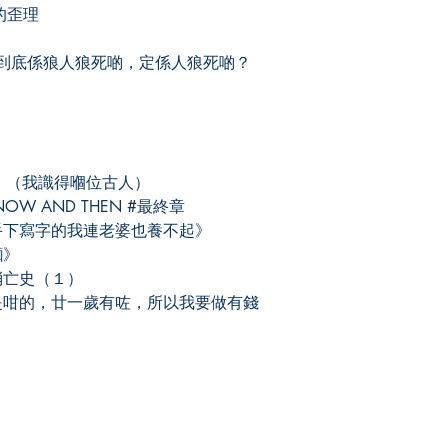
的歪理
底係狼人狼死啲，定係人狼死啲？
）（我識得嗰位古人）
W AND THEN #最終章
手下寫字的我連老婆也養不起》
麵》
消亡史（１）
是咁的，廿一歲有咗，所以我要做有錢