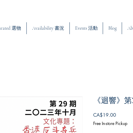
urated 選物
Availability 書況
Events 活動
Blog
Ab
《迴響》第
Price
CA$19.00
Free In-store Pickup