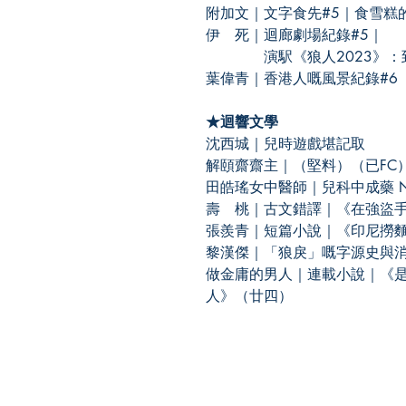
附加文｜文字食先#5｜食雪糕
伊 死｜迴廊劇場紀錄#5｜
演駅《狼人2023》：到
葉偉青｜香港人嘅風景紀錄#6
★迴響文學
沈西城｜兒時遊戲堪記取
解頤齋齋主｜（堅料）（已FC
田皓瑤女中醫師｜兒科中成藥 NO
壽 桃｜古文錯譯｜《在強盜
張羨青｜短篇小說｜《印尼撈
黎漢傑｜「狼戾」嘅字源史與
做金庸的男人｜連載小說｜《
人》（廿四）