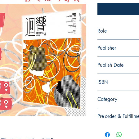
Role
Publisher
Publish Date
ISBN
Category
Pre-order & Fulfillm
Pre-order: Not in stoc
you for pickup/delivery