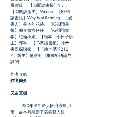
羅紫薰 、【IG閱讀書帳】Vivi.、
【IG閱讀版主】Weean、【IG閱
讀書帳】Why Not Reading、【愛
書人】書本的花朵、【IG閱讀書
帳】偏食書癡仔仔、【IG閱讀書
帳】蛇龜小姐、【繪本．小日子版
主】郭孚、【IG閱讀書帳】蛙🐸
書際探險家、【「繪本星球212-
7」版主】藍依勤（推薦短語請見
試閱）
作者介紹
作者簡介
又吉直樹
1980年出生於大阪府寢屋川
市，吉本興業旗下搞笑雙人組