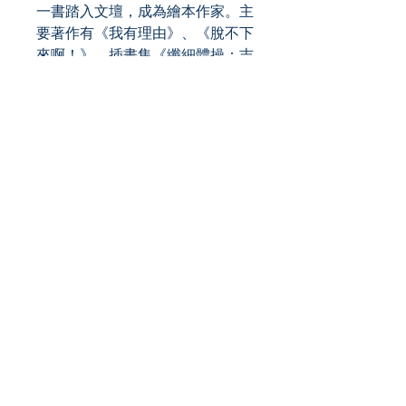
一書踏入文壇，成為繪本作家。主
要著作有《我有理由》、《脫不下
來啊！》、插畫集《纖細體操：吉
竹伸介素描集》，散文《胡思亂想
很有用：吉竹伸介的靈感筆記》
等，作品豐富。曾獲得MOE繪本
大獎、產經兒童出版文化獎美術
獎、紐約時報最優秀繪本獎、波隆
那拉加茲童書獎特別獎，作品被翻
譯成多種語言，在許多國家出版。
近期著作有《那麼、那麼》、《雖
然我的頭髮亂七八糟》。育有二
子。
譯者簡介
王蘊潔
譯書二十載有餘，愛上探索世