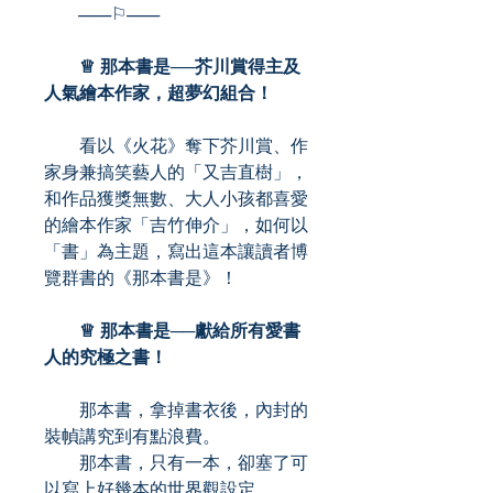
----------⚐----------
♕ 那本書是──芥川賞得主及
人氣繪本作家，超夢幻組合！
看以《火花》奪下芥川賞、作
家身兼搞笑藝人的「又吉直樹」，
和作品獲獎無數、大人小孩都喜愛
的繪本作家「吉竹伸介」，如何以
「書」為主題，寫出這本讓讀者博
覽群書的《那本書是》！
♕ 那本書是──獻給所有愛書
人的究極之書！
那本書，拿掉書衣後，內封的
裝幀講究到有點浪費。
那本書，只有一本，卻塞了可
以寫上好幾本的世界觀設定。