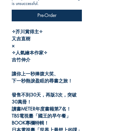
is unsuccessful.
Pre-Order
✧芥川賞得主✧
又吉直樹
×
✧人氣繪本作家✧
吉竹伸介
讓你上一秒捧腹大笑、
下一秒熱淚盈眶的尋書之旅！
發售不到30天，再版3次，突破
30萬冊！
讀書METER年度書籍第7名！
TBS電視臺「國王的早午餐」
BOOK專欄特輯！
日本電視臺「世界上最想上的課」