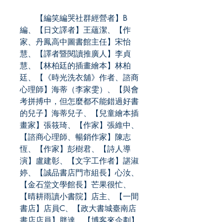
【編笑編哭社群經營者】B
編、【日文譯者】王蘊潔、【作
家、丹鳳高中圖書館主任】宋怡
慧、【譯者暨閱讀推廣人】李貞
慧、【林柏廷的插畫繪本】林柏
廷、【《時光洗衣舖》作者、諮商
心理師】海蒂（李家雯）、【與會
考拼搏中，但怎麼都不能錯過好書
的兒子】海蒂兒子、【兒童繪本插
畫家】張筱琦、【作家】張維中、
【諮商心理師、暢銷作家】陳志
恆、【作家】彭樹君、【詩人導
演】盧建彰、【文字工作者】諶淑
婷、【誠品書店門市組長】心汝、
【金石堂文學館長】芒果很忙、
【晴耕雨讀小書院】店主、【一間
書店】店員C、【政大書城臺南店
書店店員】胖達、【博客來企劃】