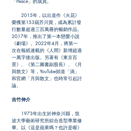
「Peace」的成員。
2015年，以出道作《火花》
榮獲第153屆芥川賞，成為累計發
行數量超過三百萬冊的暢銷作品。
2017年，推出了第一本戀愛小說
《劇場》。2022年4月，將第一
次在報紙連載的《人間》新增超過
一萬字後出版。另著有《東京百
景》、《第二圖書副股長》、《月
與散文》等，YouTube頻道「渦」
和官網「月與散文」也時常引起討
論。
吉竹伸介
1973年出生於神奈川縣，筑
波大學藝術研究所綜合造型專業修
畢。以《這是蘋果嗎？也許是喔》