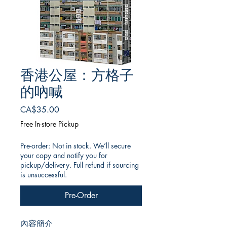
香港公屋：方格子
的吶喊
Price
CA$35.00
Free In-store Pickup
Pre-order: Not in stock. We’ll secure
your copy and notify you for
pickup/delivery. Full refund if sourcing
is unsuccessful.
Pre-Order
內容簡介