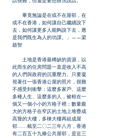
話很難，但還是要想辦法說話。
畢竟無論是在或不在屋邨，在
或不在香港，如何讓自己繼續說下
去，如何讓更多人能夠說下去，應
是我們既生為人的功課。」——梁
啟智
土地是香港最稀缺的資源，以
此而生的住房問題一直是收入不高
的人們與政府的沉重壓力。只要凝
視著任一張香港公屋的照片，很難
不感受到衝擊：這麼多家戶、這麼
多種人生、這麼多的人，被框在一
個又一個小小的方格子裡；數量龐
大的方格子在窄仄的土地上堆疊成
高聳的大樓，多棟大樓再組成屋
邨……截至二〇二三年八月，香港
有二百五十九條公共屋邨，是近三