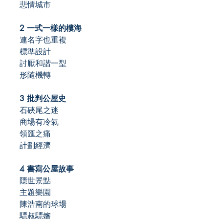
悲情城市
2 一式一樣的樓海
連名字也重複
標準設計
討厭和諧一型
形隨機轉
3 批判公屋史
石硤尾之迷
商場有冷氣
領匯之痛
計劃經濟
4 書寫公屋故事
隱世景點
主題樂園
陳浩南的球場
驃叔驃嬸