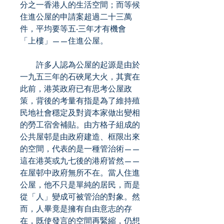
分之一香港人的生活空間；而等候
住進公屋的申請案超過二十三萬
件，平均要等五‧三年才有機會
「上樓」——住進公屋。
許多人認為公屋的起源是由於
一九五三年的石硤尾大火，其實在
此前，港英政府已有思考公屋政
策，背後的考量有指是為了維持殖
民地社會穩定及對資本家做出變相
的勞工宿舍補貼。由方格子組成的
公共屋邨是由政府建造、框限出來
的空間，代表的是一種管治術——
這在港英或九七後的港府皆然——
在屋邨中政府無所不在。當人住進
公屋，他不只是單純的居民，而是
從「人」變成可被管治的對象。然
而，人畢竟是擁有自由意志的存
在，既使發言的空間再緊縮，仍想