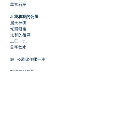
華富石棺
5 我和我的公屋
滿天神佛
蛇齋餅糉
太和的後裔
二〇一九
見字飲水
結 公屋你住哪一座
數據中的屋邨
如何在香港申請公共租住房屋
公屋自助遊之一：將軍澳
公屋自助遊之一：石硤尾
公屋自助遊之一：南區
【附錄】 我走過的二百五十四條
公共屋邨