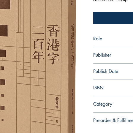
Role
作者：翁秀梅/葉穎
Publisher
kubrick
Publish Date
2025/05
ISBN
9789887993773
Category
Pre-order & Fulfillm
Pre-order: Not in stoc