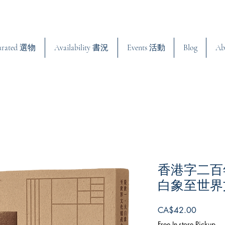
urated 選物
Availability 書況
Events 活動
Blog
Ab
香港字二百
白象至世界
Price
CA$42.00
Free In-store Pickup