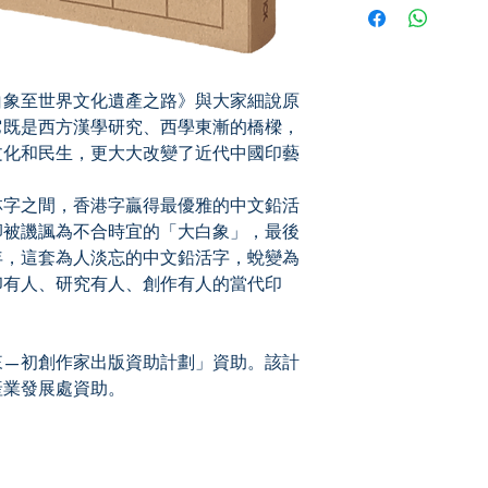
you for pickup/delivery
unsuccessful.
白象至世界文化遺產之路》與大家細說原
它既是西方漢學研究、西學東漸的橋樑，
文化和民生，更大大改變了近代中國印藝
林字之間，香港字贏得最優雅的中文鉛活
卻被譏諷為不合時宜的「大白象」，最後
年，這套為人淡忘的中文鉛活字，蛻變為
印有人、研究有人、創作有人的當代印
來—初創作家出版資助計劃」資助。該計
產業發展處資助。