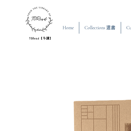
Home
Collections 選書
C