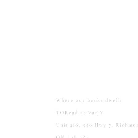
【多讀】
TORead
Toronto, Ontario, Canada.
hello@toreadbooks.com
Where our books dwell:
TORead at Van.Y
Unit 218, 550 Hwy 7, Richmon
ON L4B 3Z4