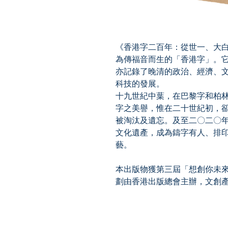
《香港字二百年：從世一、大
為傳福音而生的「香港字」。
亦記錄了晚清的政治、經濟、
科技的發展。
十九世紀中葉，在巴黎字和柏
字之美譽，惟在二十世紀初，
被淘汰及遺忘。及至二〇二〇
文化遺產，成為鑄字有人、排
藝。
本出版物獲第三屆「想創你未
劃由香港出版總會主辦，文創