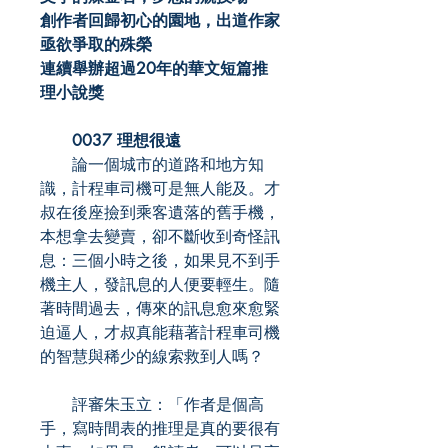
創作者回歸初心的園地，出道作家
亟欲爭取的殊榮
連續舉辦超過20年的華文短篇推
理小說獎
0037 理想很遠
論一個城市的道路和地方知
識，計程車司機可是無人能及。才
叔在後座撿到乘客遺落的舊手機，
本想拿去變賣，卻不斷收到奇怪訊
息：三個小時之後，如果見不到手
機主人，發訊息的人便要輕生。隨
著時間過去，傳來的訊息愈來愈緊
迫逼人，才叔真能藉著計程車司機
的智慧與稀少的線索救到人嗎？
評審朱玉立：「作者是個高
手，寫時間表的推理是真的要很有