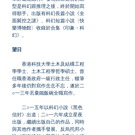
型是科幻跟推理之後，終於開始寫
得順手。出版有科幻長篇小說《全
面屍控之謎》、科幻短篇小說〈快
樂博物館〉收錄於合集《印象・科
幻》。
望日
香港科技大學土木及結構工程
學學士、土木工程學哲學碩士。曾
任職香港政府一級行政主任，輟筆
多年後仍對寫作念念不忘，遂於二
○一三年丟棄鐵飯碗全職寫作。
二○一五年以科幻小說《黑色
信封》出道；二○一六年成立星夜
出版，繼續出版自己的作品，同時
與其他作者攜手發展。反烏托邦小