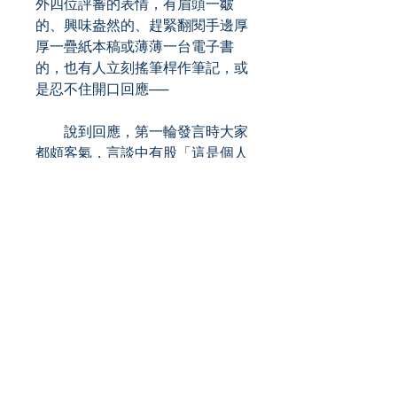
外四位評審的表情，有眉頭一皺
的、興味盎然的、趕緊翻閱手邊厚
厚一疊紙本稿或薄薄一台電子書
的，也有人立刻搖筆桿作筆記，或
是忍不住開口回應──
說到回應，第一輪發言時大家
都頗客氣，言談中有股「這是個人
淺見，祈請指正」的溫良恭儉讓，
但往下幾輪「熱度」便會次第提
升，用火花四射來形容都不為過。
每位評審都有自己的閱讀偏好，也
對華文推理書寫樣貌與整體出版環
境有不同理解，然而這幾年創作水
準提升、改編與外譯市場日趨活
絡、全球推理類型的流行遞嬗，更
是評審們專注眼前參賽作品之餘，
需長時間關注並且在會議中快速地
對話交流。