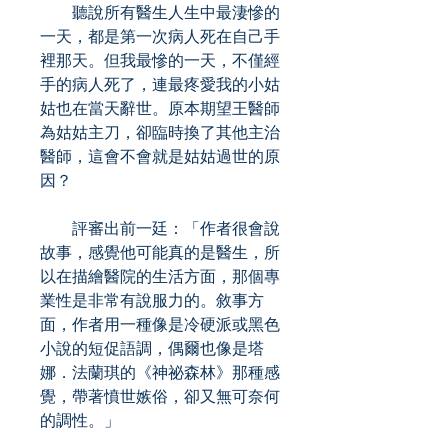
聽說所有醫生人生中最淒慘的
一天，都是第一次病人死在自己手
裡那天。但我最慘的一天，不僅經
手的病人死了，連最疼愛我的小姑
姑也在當天辭世。原本期望王醫師
為姑姑主刀，卻臨時換了其他主治
醫師，這會不會就是姑姑過世的原
因？
評審出前一廷：「作者很會說
故事，感覺他可能真的是醫生，所
以在描繪醫院的生活方面，那個專
業性是非常有說服力的。敘事方
面，作者用一種像是冷硬派或黑色
小說的短促語調，偶爾也像是塔
娜．法蘭琪的《神祕森林》那種感
覺，帶著憤世嫉俗，卻又無可奈何
的調性。」