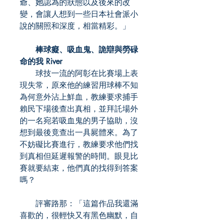
爺、她認為的狀態以及後來的改
變，會讓人想到一些日本社會派小
說的關照和深度，相當精彩。」
棒球癡、吸血鬼、詭辯與勞碌
命的我 River
球技一流的阿彰在比賽場上表
現失常，原來他的練習用球棒不知
為何意外沾上鮮血，教練要求捕手
賴民下場後查出真相，並拜託場外
的一名宛若吸血鬼的男子協助，沒
想到最後竟查出一具屍體來。為了
不妨礙比賽進行，教練要求他們找
到真相但延遲報警的時間。眼見比
賽就要結束，他們真的找得到答案
嗎？
評審路那：「這篇作品我還滿
喜歡的，很輕快又有黑色幽默，自