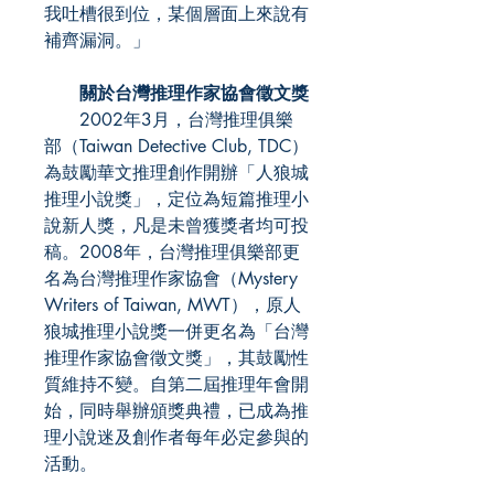
我吐槽很到位，某個層面上來說有
補齊漏洞。」
關於台灣推理作家協會徵文獎
2002年3月，台灣推理俱樂
部（Taiwan Detective Club, TDC）
為鼓勵華文推理創作開辦「人狼城
推理小說獎」，定位為短篇推理小
說新人獎，凡是未曾獲獎者均可投
稿。2008年，台灣推理俱樂部更
名為台灣推理作家協會（Mystery
Writers of Taiwan, MWT），原人
狼城推理小說獎一併更名為「台灣
推理作家協會徵文獎」，其鼓勵性
質維持不變。自第二屆推理年會開
始，同時舉辦頒獎典禮，已成為推
理小說迷及創作者每年必定參與的
活動。