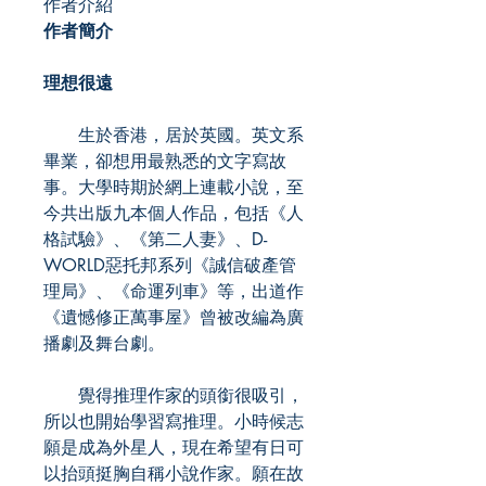
作者介紹
作者簡介
理想很遠
生於香港，居於英國。英文系
畢業，卻想用最熟悉的文字寫故
事。大學時期於網上連載小說，至
今共出版九本個人作品，包括《人
格試驗》、《第二人妻》、D-
WORLD惡托邦系列《誠信破產管
理局》、《命運列車》等，出道作
《遺憾修正萬事屋》曾被改編為廣
播劇及舞台劇。
覺得推理作家的頭銜很吸引，
所以也開始學習寫推理。小時候志
願是成為外星人，現在希望有日可
以抬頭挺胸自稱小說作家。願在故