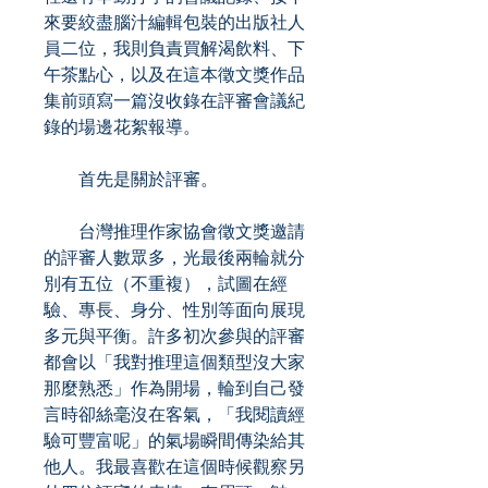
來要絞盡腦汁編輯包裝的出版社人
員二位，我則負責買解渴飲料、下
午茶點心，以及在這本徵文獎作品
集前頭寫一篇沒收錄在評審會議紀
錄的場邊花絮報導。
首先是關於評審。
台灣推理作家協會徵文獎邀請
的評審人數眾多，光最後兩輪就分
別有五位（不重複），試圖在經
驗、專長、身分、性別等面向展現
多元與平衡。許多初次參與的評審
都會以「我對推理這個類型沒大家
那麼熟悉」作為開場，輪到自己發
言時卻絲毫沒在客氣，「我閱讀經
驗可豐富呢」的氣場瞬間傳染給其
他人。我最喜歡在這個時候觀察另