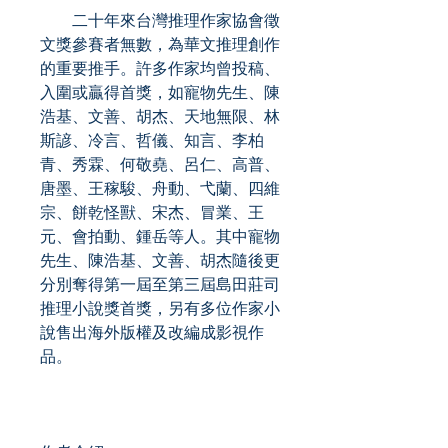
二十年來台灣推理作家協會徵
文獎參賽者無數，為華文推理創作
的重要推手。許多作家均曾投稿、
入圍或贏得首獎，如寵物先生、陳
浩基、文善、胡杰、天地無限、林
斯諺、冷言、哲儀、知言、李柏
青、秀霖、何敬堯、呂仁、高普、
唐墨、王稼駿、舟動、弋蘭、四維
宗、餅乾怪獸、宋杰、冒業、王
元、會拍動、鍾岳等人。其中寵物
先生、陳浩基、文善、胡杰隨後更
分別奪得第一屆至第三屆島田莊司
推理小說獎首獎，另有多位作家小
說售出海外版權及改編成影視作
品。