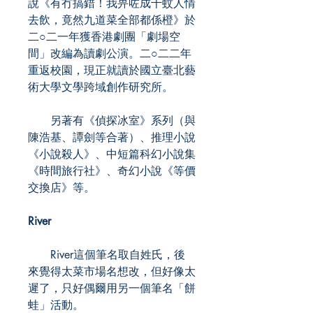
說《有冇搞錯！我畀咗成千蚊人情
去飲，竟然九道菜全部都係橙》於
二○二一年獲香港劇團「劇場空
間」改編為讀劇公演。二○二二年
重返校園，現正就讀於國立臺北藝
術大學文學跨域創作研究所。
另著有《偵探冰室》系列（與
陳浩基、譚劍等合著）、推理小說
《小說殺人》、中短篇科幻小說集
《時間旅行社》、奇幻小說《等價
交換店》等。
River
River這個筆名取自姓氏，後
來覺得太菜市場名想改，但好像太
遲了，只好偶爾用另一個筆名「餅
蛙」活動。