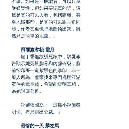
本事。如果是一般讀者，可以只享
受娛樂性，但如果要認真的話，這
篇是真的可以去看，包括距離、甚
至地鐵那些，是真的可以跟主角同
步，作者甚至也把地圖給出來，雖
然只是簡單的地圖。」
風雨渡客棧 霞月
盧丁香無故橫死家中，驗屍報
告顯示她死於胸骨和內臟碎裂，胸
前卻印著一道紫黑色的掌印，非一
般人所為。盧家找來專門處理江湖
案件的鐵長恭，希望能查明真相，
為她討回公道。
評審張國立：「這篇小說節奏
明快、布局別出心裁。」
最慘的一天 麟左馬