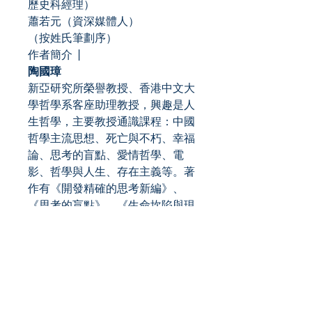
歷史科經理）
蕭若元（資深媒體人）
（按姓氏筆劃序）
作者簡介 |
陶國璋
新亞研究所榮譽教授、香港中文大
學哲學系客座助理教授，興趣是人
生哲學，主要教授通識課程：中國
哲學主流思想、死亡與不朽、幸福
論、思考的盲點、愛情哲學、電
影、哲學與人生、存在主義等。著
作有《開發精確的思考新編》、
《思考的盲點》、《生命坎陷與現
象世界》、《莊子齊物論義理演
析》、《哲學的陌生感》、《哲學
的追尋》及《愛的盲點．80後
篇》等。
趙善軒