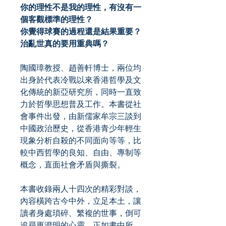
你的理性不是我的理性，有沒有一
個客觀標準的理性？
你覺得球賽的過程還是結果重要？
治亂世真的要用重典嗎？
陶國璋教授、趙善軒博士，兩位均
出身於代表冷戰以來香港哲學及文
化傳統的新亞研究所，同時一直致
力於哲學思想普及工作。本書從社
會事件出發，由新儒家牟宗三談到
中國政治歷史，從香港青少年輕生
現象分析自殺的不同面向等等，比
較中西哲學的良知、自由、專制等
概念，直面社會矛盾與撕裂。
本書收錄兩人十四次的精彩對談，
內容橫跨古今中外，立足本土，讓
讀者身處瑣碎、繁複的世事，倒可
追尋更澄明的心靈。正如書中所