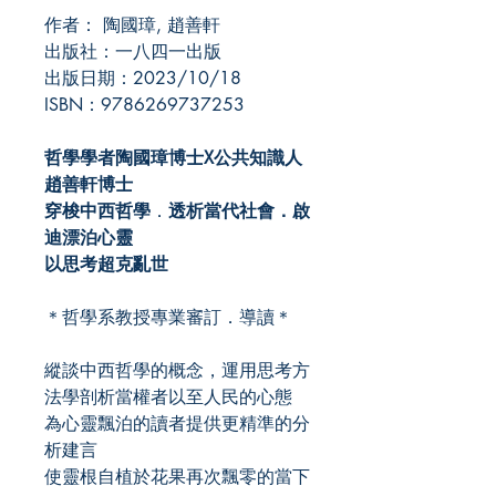
作者： 陶國璋, 趙善軒
出版社：一八四一出版
出版日期：2023/10/18
ISBN：9786269737253
哲學學者陶國璋博士X公共知識人
趙善軒博士
穿梭中西哲學
．
透析當代社會．啟
迪漂泊心靈
以思考超克亂世
＊哲學系教授專業審訂．導讀＊
縱談中西哲學的概念，運用思考方
法學剖析當權者以至人民的心態
為心靈飄泊的讀者提供更精準的分
析建言
使靈根自植於花果再次飄零的當下