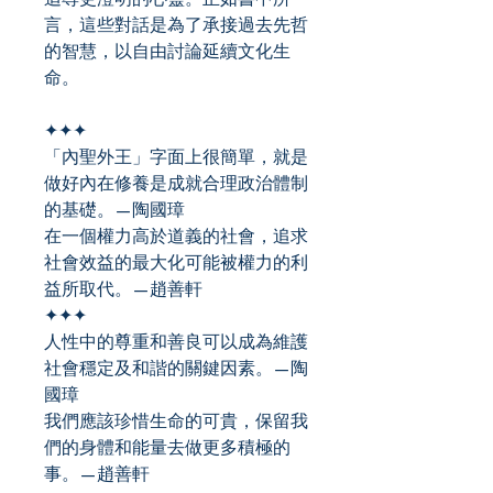
言，這些對話是為了承接過去先哲
的智慧，以自由討論延續文化生
命。
✦✦✦
「內聖外王」字面上很簡單，就是
做好內在修養是成就合理政治體制
的基礎。—陶國璋
在一個權力高於道義的社會，追求
社會效益的最大化可能被權力的利
益所取代。—趙善軒
✦✦✦
人性中的尊重和善良可以成為維護
社會穩定及和諧的關鍵因素。—陶
國璋
我們應該珍惜生命的可貴，保留我
們的身體和能量去做更多積極的
事。—趙善軒