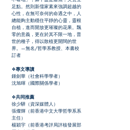
足點。然則新儒家素來強調超越的
心性，在無可奈何的命遇之中，人
總能夠主動穩住平靜的心靈，靈根
自植，進而開放更璀璨的花果。飄
零的意義，更在於其不限一地，普
世的種子，得以散植更開闊的世
界。—無名/哲學系教授、本書校
訂者
❖
專文導讀
鍾劍華（社會科學學者）
沈旭暉（國際關係學者）
❖
共同推薦
徐少驊（資深媒體人）
張燦輝（前香港中文大學哲學系系
主任）
楊穎宇（前香港考評局評核發展部