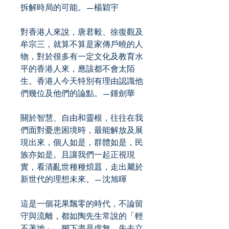
拆解時局的可能。—楊穎宇
對香港人來說，唐君毅、徐復觀及
牟宗三，就算不算是家傳戶曉的人
物，對於很多有一定文化及教育水
平的香港人來，應該都不會太陌
生。香港人今天特別有理由認識他
們幾位及他們的論點。—鍾劍華
關於智慧、自由和靈根，往往在我
們面對憂患困境時，最能解放及展
現出來，個人如是，群體如是，民
族亦如是。且讓我們一起正視現
實，看清亂世種種煩囂，走出屬於
新世代的理想未來。—沈旭暉
這是一個花果飄零的時代，不論留
守與流離，都如陶先生常說的「輕
不著地」，腳下盡是虛無，失去立