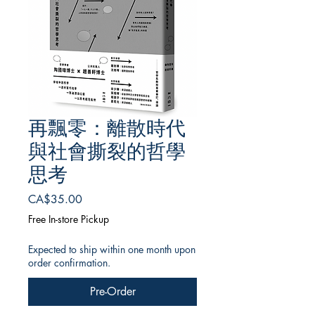
再飄零：離散時代
與社會撕裂的哲學
思考
Price
CA$35.00
Free In-store Pickup
Expected to ship within one month upon
order confirmation.
Pre-Order