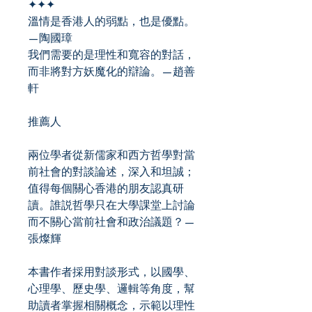
✦✦✦
溫情是香港人的弱點，也是優點。
—陶國璋
我們需要的是理性和寬容的對話，
而非將對方妖魔化的辯論。—趙善
軒
推薦人
兩位學者從新儒家和西方哲學對當
前社會的對談論述，深入和坦誠；
值得每個關心香港的朋友認真研
讀。誰説哲學只在大學課堂上討論
而不關心當前社會和政治議題？—
張燦輝
本書作者採用對談形式，以國學、
心理學、歷史學、邏輯等角度，幫
助讀者掌握相關概念，示範以理性