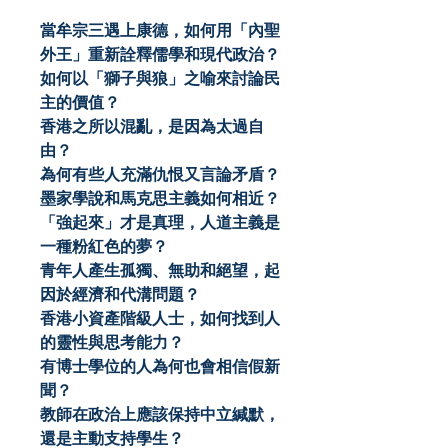
當牟宗三遇上康德，如何用「內聖
外王」重新詮釋儒學和現代政治？
如何以「獅子與狼」之喻來討論民
主的價值？
香港之所以混亂，是因為太過自
由？
為何有些人充滿仇恨又言論矛盾？
墨家學說和馬克思主義如何相近？
「強起來」才是真理，人道主義是
一種粉紅色的夢？
青年人產生孤獨、無助和絕望，起
因於經濟和代溝問題？
香港小資產階級人士，如何找到人
的靈性與思考能力？
有博士學位的人為何也會相信假新
聞？
教師在政治上應該保持中立緘默，
還是主動支持學生？