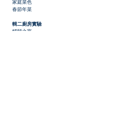
家庭菜色
春節年菜
輯二
廚房實驗
觸鬚之宴
鹽漬鮭魚
煙燻諸物
便當派對
兩塊牛排
台菜練習曲
魚湯
輯三
旅途邂逅
羊頭肉
雪碧切
雞肉飯
牛小排湯
麻油拌飯
鱈魚乾解酒湯