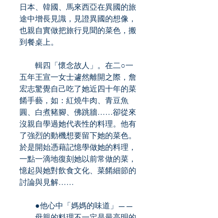
日本、韓國、馬來西亞在異國的旅
途中增長見識，見證異國的想像，
也親自實做把旅行見聞的菜色，搬
到餐桌上。
輯四「懷念故人」。在二○一
五年王宣一女士遽然離開之際，詹
宏志驚覺自己吃了她近四十年的菜
餚手藝，如：紅燒牛肉、青豆魚
圓、白煮豬腳、佛跳牆……卻從來
沒親自學過她代表性的料理。他有
了強烈的動機想要留下她的菜色。
於是開始憑藉記憶學做她的料理，
一點一滴地復刻她以前常做的菜，
憶起與她對飲食文化、菜餚細節的
討論與見解……
●他心中「媽媽的味道」——
母親的料理不一定是最高明的