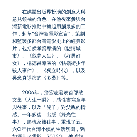
在媒體出版界扮演的創意人與
意見領袖的角色，在他後來參與台
灣新電影推動中擔起用腦最多的工
作，起草“台灣新電影宣言”，策劃
和監製多部台灣電影史上的經典影
片，包括侯孝賢導演的《悲情城
市》、《戲夢人生》、《好男好
女》，楊德昌導演的《牯嶺街少年
殺人事件》、《獨立時代》，以及
吳念真導演的《多桑》等。
2006年，詹宏志發表首部散
文集《人生一瞬》，感性書寫童年
與往事，以及「兒子」對父親的情
感。一年多後，出版《綠光往
事》，爬梳家族往事，重現了五、
六O年代台灣小鎮的生活氛圍，猶
如經典老電影。2015年，他將旅