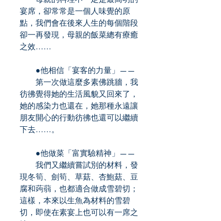
宴席，卻常常是一個人味覺的原
點，我們會在後來人生的每個階段
卻一再發現，母親的飯菜總有療癒
之效……
●他相信「宴客的力量」——
第一次做這麼多素佛跳牆，我
彷彿覺得她的生活風貌又回來了，
她的感染力也還在，她那種永遠讓
朋友開心的行動彷彿也還可以繼續
下去……。
●他做菜「富實驗精神」——
我們又繼續嘗試別的材料，發
現冬筍、劍筍、草菇、杏鮑菇、豆
腐和蒟蒻，也都適合做成雪碧切；
這樣，本來以生魚為材料的雪碧
切，即使在素宴上也可以有一席之