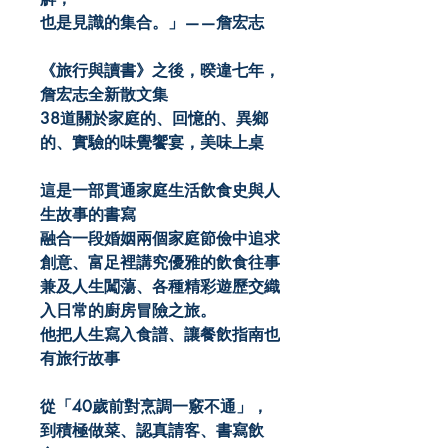
也是見識的集合。」——詹宏志
《旅行與讀書》之後，暌違七年，
詹宏志全新散文集
38道關於家庭的、回憶的、異鄉
的、實驗的味覺饗宴，美味上桌
這是一部貫通家庭生活飲食史與人
生故事的書寫
融合一段婚姻兩個家庭節儉中追求
創意、富足裡講究優雅的飲食往事
兼及人生闖蕩、各種精彩遊歷交織
入日常的廚房冒險之旅。
他把人生寫入食譜、讓餐飲指南也
有旅行故事
從「40歲前對烹調一竅不通」，
到積極做菜、認真請客、書寫飲