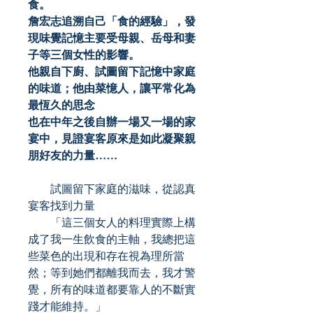
食。
詹宏志追溯自己「食的經驗」，發
現味覺記憶主要受母親、岳母和妻
子等三個女性的影響。
他親自下廚、試圖留下記憶中家庭
的味道；他由菜憶人，讓平常化為
最恆久的思念
也在中年之後自辦一場又一場的家
宴中，見證宴客原來是如此凝聚親
朋好友的力量……
試圖留下家庭的滋味，從認真
宴客找到力量
「這三個女人的料理實際上構
成了我一生飲食的主軸，我總把這
些菜色的出現和存在視為理所當
然；等到她們都離我而去，我才警
覺，所有的味道都要靠人的不斷實
踐才能維持。」