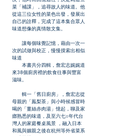
菜「補課」，追尋故人的味道。他
從這三位女性的菜色出發，發展出
自己的詮釋，完成了這本集合眾人
味道想像的真情散文集。
讓每個味覺記憶，藉由一次一
次的試做與校正，慢慢摸索出相似
味道
本書共分四輯，詹宏志娓娓道
來38個廚房裡的飲食往事與豐富
滋味。
輯一「舊日廚房」，詹宏志從
母親的「鳯梨茶」與小時候感冒時
喝的「薑絲赤肉湯」憶起，聊及家
嫏熟悉的味道，及至六七○年代台
灣人的家庭餐桌風景 ，融入日本
和風與姻親之後在杭州等外省菜系