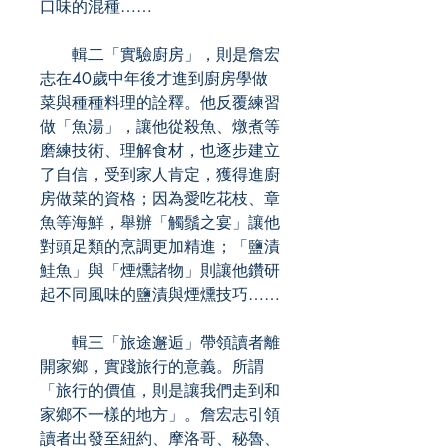
口味的混種……
輯二「實驗廚房」，則是詹宏
志在40歲中年後才進到廚房學做
菜與種種料理的詮釋。他反覆練習
做「魚湯」，讓他從殺魚、燉煮等
磨練技術、理解食材，也逐步建立
了自信，受到家人肯定，獲得進廚
房做菜的資格；因為愛吃花枝、章
魚等海鮮，舉辦「觸鬚之宴」讓他
對頭足類的烹調更加精進；「鹽漬
鮭魚」與「煙燻諸物」則讓他鑽研
起不同風味的鹽漬與煙燻技巧……
輯三「旅途邂逅」帶領讀者離
開家鄉，實踐旅行的意義。所謂
「旅行的價值，則是讓我們走到和
家鄉不一樣的地方」。詹宏志引領
讀者出發至紐約、摩洛哥、秘魯、