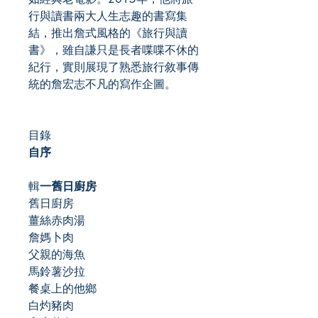
行與讀書兩大人生志趣的書寫集
結，推出詹式風格的《旅行與讀
書》，雖自謙只是長者喋喋不休的
紀行，實則展現了熟悉旅行敘事傳
統的詹宏志不凡的寫作企圖。
目錄
自序
輯
一
舊日廚房
舊日廚房
薑絲赤肉湯
詹媽卜肉
父親的海魚
馬鈴薯沙拉
餐桌上的他鄉
白灼豬肉