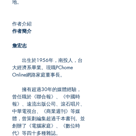
地。
作者介紹
作者簡介
詹宏志
出生於1956年，南投人，台
大經濟系畢業。現職PChome
Online網路家庭董事長。
擁有超過30年的媒體經驗，
曾任職於《聯合報》、《中國時
報》、遠流出版公司、滾石唱片、
中華電視台、《商業週刊》等媒
體，曾策劃編集超過千本書刊。並
創辦了《電腦家庭》、《數位時
代》等四十多種雜誌。