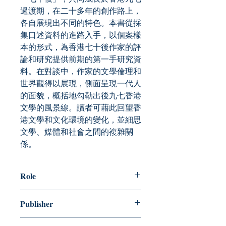
過渡期，在二十多年的創作路上，
各自展現出不同的特色。本書從採
集口述資料的進路入手，以個案樣
本的形式，為香港七十後作家的評
論和研究提供前期的第一手研究資
料。在對談中，作家的文學倫理和
世界觀得以展現，側面呈現一代人
的面貌，概括地勾勒出後九七香港
文學的風景線。讀者可藉此回望香
港文學和文化環境的變化，並細思
文學、媒體和社會之間的複雜關
係。
Role
編者：郭詩詠
Publisher
匯智出版