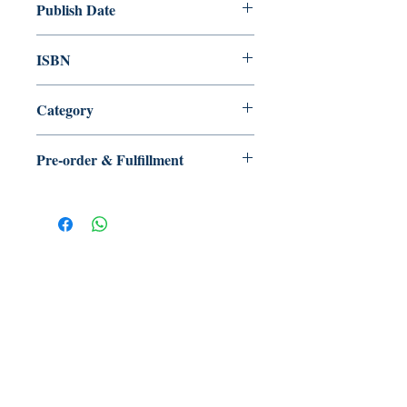
Publish Date
2024/09
ISBN
9789887050681
Category
Pre-order & Fulfillment
Pre-order: Not in stock. We’ll secure
your copy and notify you for
pickup/delivery. Full refund if sourcing
is unsuccessful.
【多讀】
TORead
Toronto, Ontario, Canada.