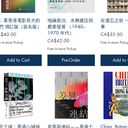
：看香港電影長大的
地緣政治、水務建設與
在遺忘之前 
們 增訂版（簽名版）
農業發展 （1940–
事
1970 年代）
ce
Price
$40.00
CA$35.00
Price
CA$42.00
e In-store Pickup
Free In-store Picku
Free In-store Pickup
Add to Cart
Pre-Order
Add to 
中之城：香港山城地
差異與連結——香港七
China, Britai