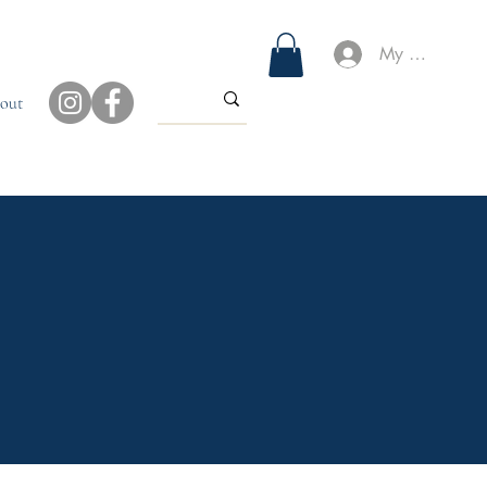
My Account
out