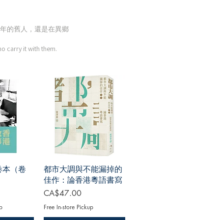
年的舊人，還是在異鄉
 carry it with them.
卷本（卷
都市大調與不能漏掉的
佳作：論香港粵語書寫
Price
CA$47.00
p
Free In-store Pickup