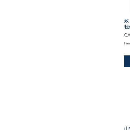
致
我
Pri
CA
Fre
山