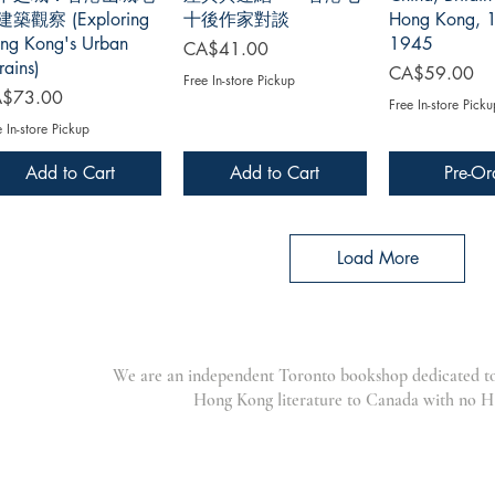
築觀察 (Exploring
十後作家對談
Hong Kong, 
ng Kong's Urban
1945
Price
CA$41.00
rains)
Price
CA$59.00
Free In-store Pickup
ce
$73.00
Free In-store Picku
e In-store Pickup
Add to Cart
Add to Cart
Pre-Or
Load More
We are an independent Toronto bookshop dedicated to 
Hong Kong literature to Canada with no 