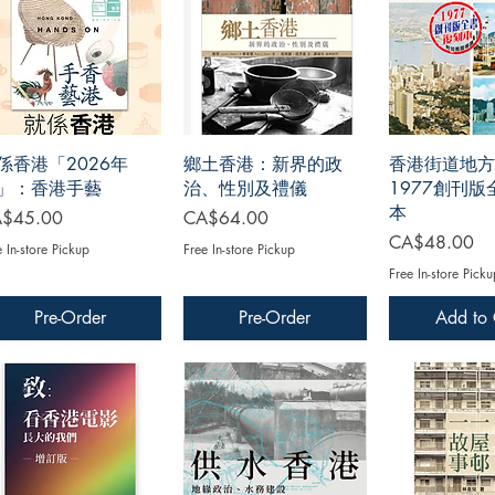
係香港「2026年
鄉土香港：新界的政
香港街道地方
」：香港手藝
治、性別及禮儀
1977創刊
本
ce
Price
$45.00
CA$64.00
Price
CA$48.00
e In-store Pickup
Free In-store Pickup
Free In-store Picku
Pre-Order
Pre-Order
Add to 