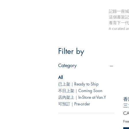
記錄一座城
這個書架記
養育下一代
A curated ar
Filter by
Category
All
已上架｜Ready to Ship
不日上架｜Coming Soon
店內架上｜In-Store at Van.Y
香
可預訂｜Pre-order
三
Pri
CA
Fre