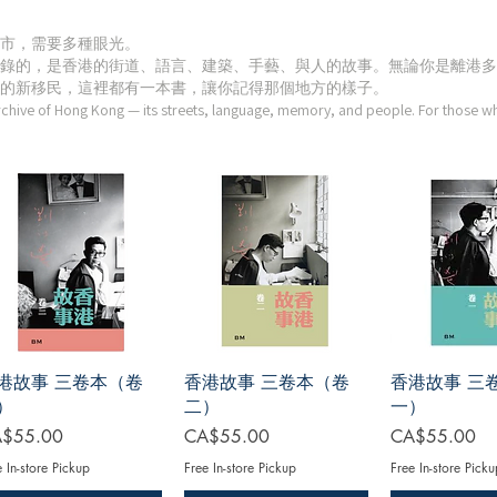
市，需要多種眼光。
錄的，是香港的街道、語言、建築、手藝、與人的故事。無論你是離港多
的新移民，這裡都有一本書，讓你記得那個地方的樣子。
chive of Hong Kong — its streets, language, memory, and people. For those who
港故事 三卷本（卷
香港故事 三卷本（卷
香港故事 三
）
二）
一）
ce
Price
Price
$55.00
CA$55.00
CA$55.00
e In-store Pickup
Free In-store Pickup
Free In-store Picku