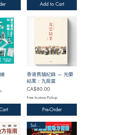
der
Add to Cart
繪
香港舊舖紀錄 — 光榮
結業：九龍篇
Price
CA$80.00
p
Free In-store Pickup
Cart
Pre-Order
Sold Out