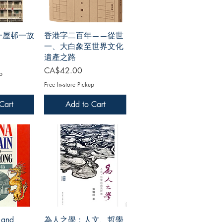
一屋邨一故
香港字二百年——從世
一、大白象至世界文化
遺產之路
Price
CA$42.00
p
Free In-store Pickup
Cart
Add to Cart
n and
為人之學：人文、哲學