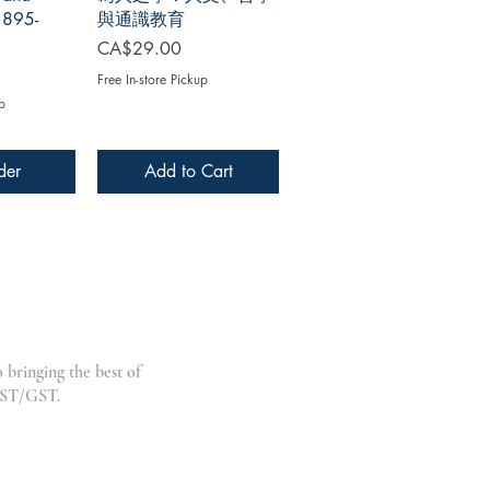
1895-
與通識教育
Price
CA$29.00
Free In-store Pickup
p
der
Add to Cart
bringing the best of
HST/GST.