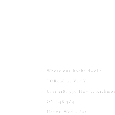
【多讀】
TORead
Toronto, Ontario, Canada.
hello@toreadbooks.com
Where our books dwell:
TORead at Van.Y
Unit 218, 550 Hwy 7, Richmon
ON L4B 3Z4
Hours: Wed ~ Sat