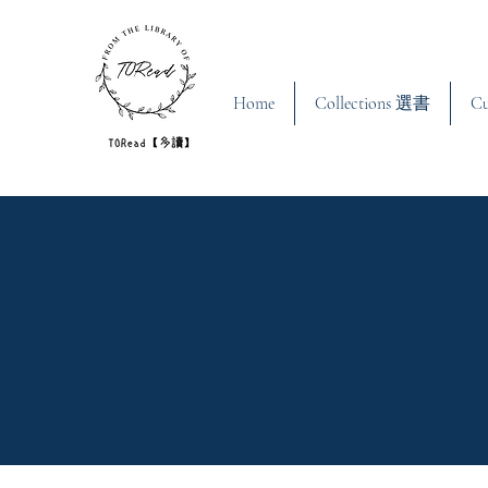
Home
Collections 選書
C