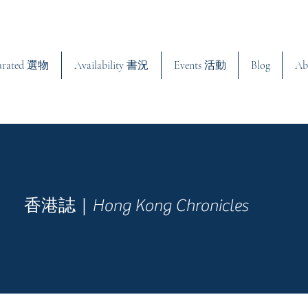
urated 選物
Availability 書況
Events 活動
Blog
Ab
香港誌｜Hong Kong Chronicles
親子與童書｜Children & Parenting