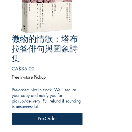
微物的情歌：塔布
拉答俳句與圖象詩
集
Price
CA$35.00
Free In-store Pickup
Pre-order: Not in stock. We’ll secure
your copy and notify you for
pickup/delivery. Full refund if sourcing
is unsuccessful.
Pre-Order