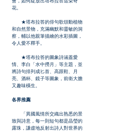
會，如何綻放出塔布拉答這朵奇
花。
★塔布拉答的俳句歌頌動植物
和自然景物，充滿幽默和靈敏的洞
察，輔以他親筆描繪的水彩插圖，
令人愛不釋手。
★塔布拉答的圖象詩涵蓋愛
情、李白「水中撈月」等主題，並
將詩句排列成匕首、高跟鞋、月
亮、酒杯、鏡子等圖象，前衛大膽
又趣味橫生。
各界推薦
「異國風情所交織出熟悉的景
致與詩意，每一則短句都是晶瑩的
露珠，謙虛地反射出詩人對世界的