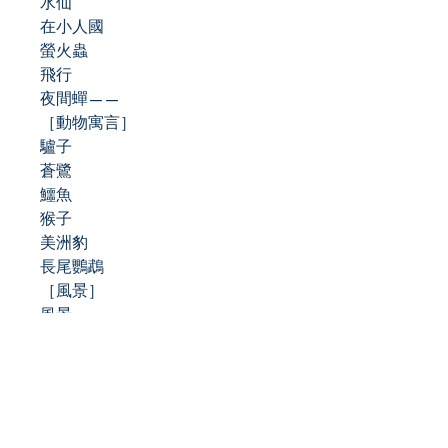
水仙
在小人國
螢火蟲
飛行
夜間蟬——
［動物寓言］
驢子
蒼鷺
鱷魚
猴子
美洲豹
長尾鸚鵡
［風景］
風景
晚霞
全景畫
翻筋斗
［海景］
海豚