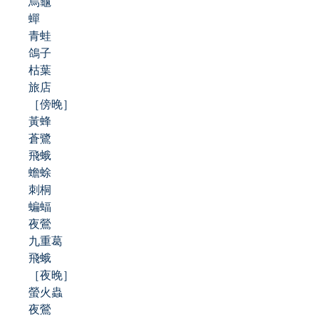
烏龜
蟬
青蛙
鴿子
枯葉
旅店
［傍晚］
黃蜂
蒼鷺
飛蛾
蟾蜍
刺桐
蝙蝠
夜鶯
九重葛
飛蛾
［夜晚］
螢火蟲
夜鶯