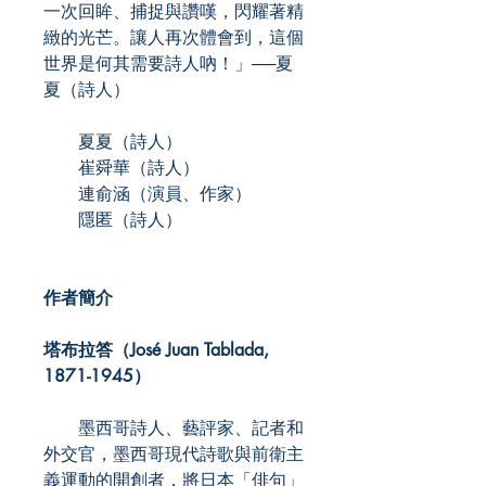
一次回眸、捕捉與讚嘆，閃耀著精
緻的光芒。讓人再次體會到，這個
世界是何其需要詩人吶！」──夏
夏（詩人）
夏夏（詩人）
崔舜華（詩人）
連俞涵（演員、作家）
隱匿（詩人）
作者簡介
塔布拉答（José Juan Tablada,
1871-1945）
墨西哥詩人、藝評家、記者和
外交官，墨西哥現代詩歌與前衛主
義運動的開創者，將日本「俳句」