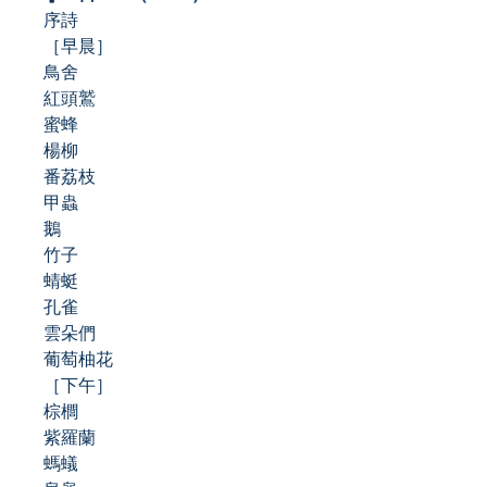
序詩
［早晨］
鳥舍
紅頭鷲
蜜蜂
楊柳
番荔枝
甲蟲
鵝
竹子
蜻蜓
孔雀
雲朵們
葡萄柚花
［下午］
棕櫚
紫羅蘭
螞蟻