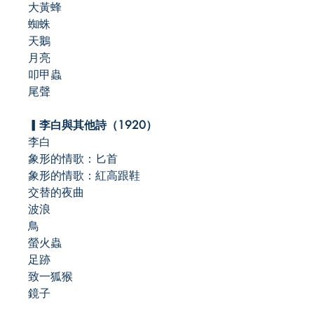
大黃蜂
蜘蛛
天鵝
月亮
叩甲蟲
尾聲
▎
李白與其他詩（1920
）
李白
象形的情歌：匕首
象形的情歌：紅高跟鞋
交替的夜曲
波浪
鳥
螢火蟲
足跡
致一狐猴
鏡子