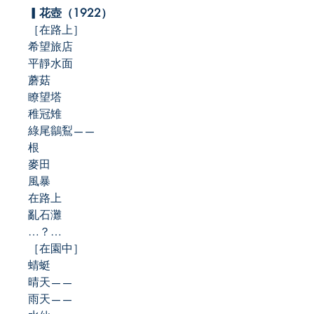
▎
花壺（1922
）
［在路上］
希望旅店
平靜水面
蘑菇
瞭望塔
稚冠雉
綠尾鶲鴷——
根
麥田
風暴
在路上
亂石灘
…？…
［在園中］
蜻蜓
晴天——
雨天——