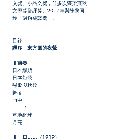
文獎、小品文獎，並多次獲梁實秋
文學獎翻譯獎。2017年與陳黎同
獲「胡適翻譯獎」。
目錄
譯序：東方風的夜鶯
▎前奏
日本繆斯
日本短歌
戀歌與秋歌
舞者
雨中
……？
草地網球
月亮
▎
一日……
（1919
）