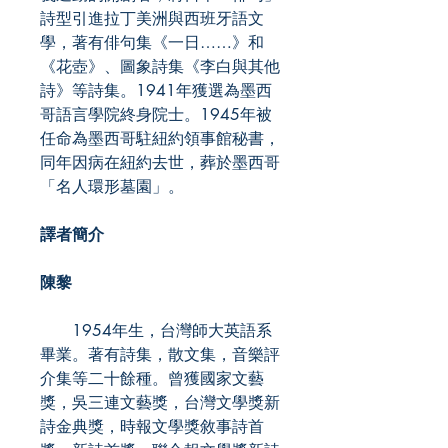
詩型引進拉丁美洲與西班牙語文
學，著有俳句集《一日……》和
《花壺》、圖象詩集《李白與其他
詩》等詩集。1941年獲選為墨西
哥語言學院終身院士。1945年被
任命為墨西哥駐紐約領事館秘書，
同年因病在紐約去世，葬於墨西哥
「名人環形墓園」。
譯者簡介
陳黎
1954年生，台灣師大英語系
畢業。著有詩集，散文集，音樂評
介集等二十餘種。曾獲國家文藝
獎，吳三連文藝獎，台灣文學獎新
詩金典獎，時報文學獎敘事詩首