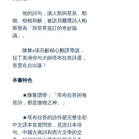
他的詩句，讓人類與星辰、動
物、樹根和解，被諾貝爾獎詩人帕
斯譽為「與世界簽訂的奇妙協
議」。
陳黎x張芬齡精心翻譯導讀，
拉丁美洲俳句大師塔布拉答詩選，
首度在台出版！
本書特色
★陳黎讚譽：「塔布拉答的每
首詩，都是微物之神。」
★塔布拉答的詩作最完整全彩
中文譯本首度問世，見證日本俳
句、中國古典詩和西方文學的交