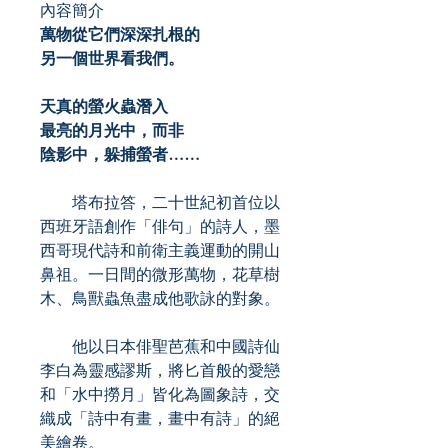
內容簡介
萬物從它們深深扎根的
另一個世界看我們。
天真的螢火蟲潛入
最亮的月光中，而非
陰影中，躲捕螢者……
塔布拉答，二十世紀初首位以
西班牙語創作「俳句」的詩人，墨
西哥現代詩和前衛主義運動的開山
鼻祖。一日間的微形萬物，花草樹
木、鳥獸蟲魚盡成他歌詠的對象。
他以日本俳聖芭蕉和中國詩仙
李白為靈感謬斯，將匕首般的愛戀
和「水中撈月」皆化為圖象詩，交
織成「詩中有畫，畫中有詩」的絕
美繪卷。