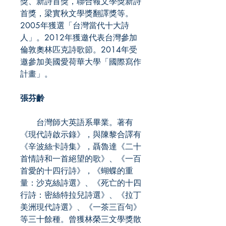
獎、新詩首獎，聯合報文學獎新詩
首獎，梁實秋文學獎翻譯獎等。
2005年獲選「台灣當代十大詩
人」。2012年獲邀代表台灣參加
倫敦奧林匹克詩歌節。2014年受
邀參加美國愛荷華大學「國際寫作
計畫」。
張芬齡
台灣師大英語系畢業。著有
《現代詩啟示錄》，與陳黎合譯有
《辛波絲卡詩集》，聶魯達《二十
首情詩和一首絕望的歌》、《一百
首愛的十四行詩》，《蝴蝶的重
量：沙克絲詩選》、《死亡的十四
行詩：密絲特拉兒詩選》、《拉丁
美洲現代詩選》、《一茶三百句》
等三十餘種。曾獲林榮三文學獎散