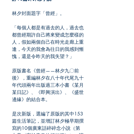
林夕封面題字「曾經」。
「每個人都是有過去的人，過去也
都曾經期許自己將來變成怎麼樣的
人，假如兩個自己在時光走廊上重
逢，今天的我會為往日的我感到慚
愧，還是令昨天的我失望？」
原版書名《曾經——林夕九〇前
後》，重編林夕在八十年代尾九十
年代頭兩年出版過三本小書《某月
某日記》、《即興演出》、《盛世
邊緣》的結合本。
是次新版，選編了原版的其中153
篇生活筆記，並增訂林夕極早期撰
寫的10個廣東話碎碎念小說（第