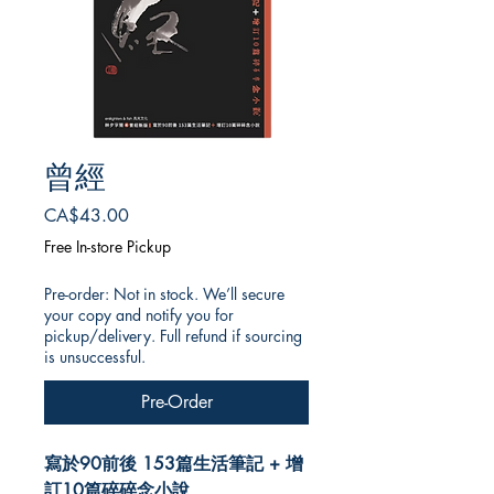
曾經
Price
CA$43.00
Free In-store Pickup
Pre-order: Not in stock. We’ll secure
your copy and notify you for
pickup/delivery. Full refund if sourcing
is unsuccessful.
Pre-Order
寫於90前後 153篇生活筆記 + 增
訂10篇碎碎念小說