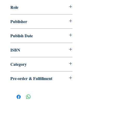
Role
作者：林夕
Publisher
亮光文化
Publish Date
2025/04
ISBN
9789888884315
Category
文學小說> 華文創作> 散文
Pre-order & Fulfillment
Pre-order: Not in stock. We’ll secure
your copy and notify you for
pickup/delivery. Full refund if sourcing
is unsuccessful.