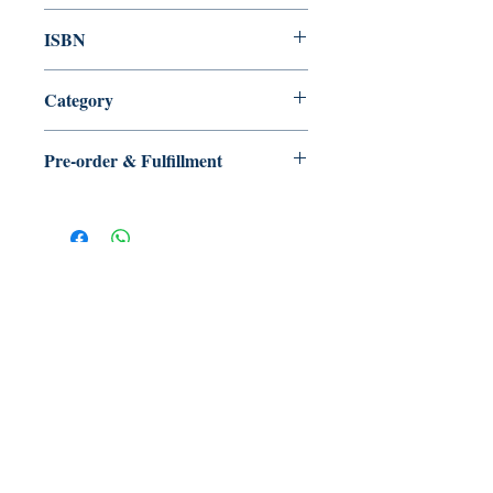
2023/06
ISBN
9789882372887
Category
古典音樂/音樂評論
Pre-order & Fulfillment
Pre-order: Not in stock. We’ll secure
your copy and notify you for
pickup/delivery. Full refund if sourcing
is unsuccessful.
【多讀】
TORead
Toronto, Ontario, Canada.
hello@toreadbooks.com