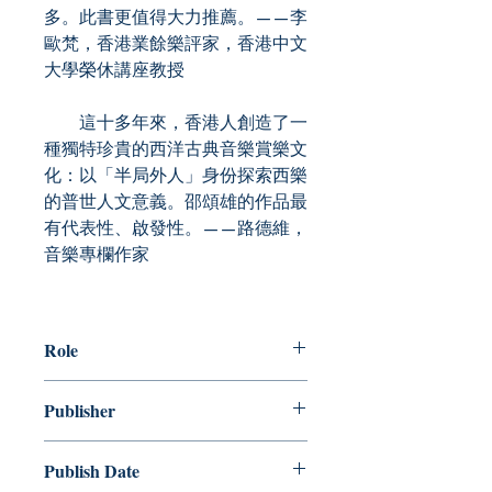
多。此書更值得大力推薦。——李
歐梵，香港業餘樂評家，香港中文
大學榮休講座教授
這十多年來，香港人創造了一
種獨特珍貴的西洋古典音樂賞樂文
化：以「半局外人」身份探索西樂
的普世人文意義。邵頌雄的作品最
有代表性、啟發性。——路德維，
音樂專欄作家
Role
作者： 邵頌雄
Publisher
香港中文大學
Publish Date