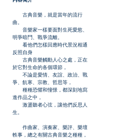
古典音樂，就是當年的流行
曲。
音樂家一樣要面對生死愛慾、
明爭暗鬥、戰爭流離。
看他們怎樣回應時代景況相通
反照自身
古典音樂觸動人心之處，正在
於它對生命的各個環節，
不論是愛情、友誼、政治、戰
爭、飢寒、宗教、哲思等，
種種恐懼和憧憬，都深刻地寫
進作品之中，
激盪聽者心弦，讓他們反思人
生。
作曲家、演奏家、樂評、樂壇
軼事，總之有關古典音樂之種種，