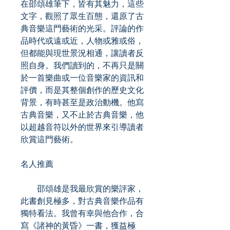
在邵頌雄筆下，皆有其魅力，這些
文字，觀照了眾生百態，還原了古
典音樂這門藝術的光采。評論的作
品時代或遠或近，人物或雅或俗，
但都能與現世景況相通，讓讀者反
照自身。我們讀到的，不再只是關
於一首樂曲或一位音樂家的資訊和
評價，而是其整個創作的歷史文化
背景，有時甚至是政治動機。他寫
古典音樂，又不止於古典音樂，他
以超越音符以外的世界來引導讀者
欣賞這門藝術。
名人推薦
邵頌雄是我最欣賞的樂評家，
此書創見極多，對古典音樂作品有
獨特看法。我曾有幸與他合作，合
寫《諸神的黃昏》一書，獲益極