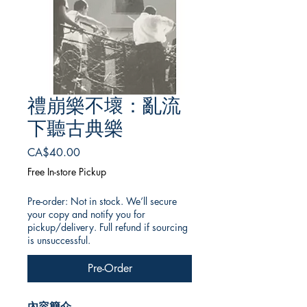
禮崩樂不壞：亂流
下聽古典樂
Price
CA$40.00
Free In-store Pickup
Pre-order: Not in stock. We’ll secure
your copy and notify you for
pickup/delivery. Full refund if sourcing
is unsuccessful.
Pre-Order
內容簡介