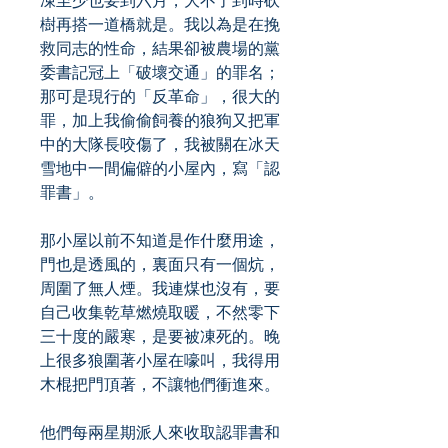
凍至少也要到六月，大不了到時砍
樹再搭一道橋就是。我以為是在挽
救同志的性命，結果卻被農場的黨
委書記冠上「破壞交通」的罪名；
那可是現行的「反革命」，很大的
罪，加上我偷偷飼養的狼狗又把軍
中的大隊長咬傷了，我被關在冰天
雪地中一間偏僻的小屋內，寫「認
罪書」。
那小屋以前不知道是作什麼用途，
門也是透風的，裏面只有一個炕，
周圍了無人煙。我連煤也沒有，要
自己收集乾草燃燒取暖，不然零下
三十度的嚴寒，是要被凍死的。晚
上很多狼圍著小屋在嚎叫，我得用
木棍把門頂著，不讓牠們衝進來。
他們每兩星期派人來收取認罪書和