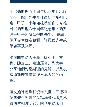
由《衛斯理五十周年紀念集》出版
至今，倪匡先生創作衛斯理系列已
逾一甲子，十年如梭承前作，今推
出《衛斯理六十周年紀念集：衛斯
理一甲子》懷念倪匡先生。 邀請
倪匡先生好友蔡瀾、許冠傑先生親
筆題字及賜序。
訪問圈中名人王晶、徐小明、文
雋、陳嘉上、泰迪羅賓、陶大宇，
分享他們對衛斯理的見解，以及改
編衛斯理電影背後不為人知的內
幕。
誼女施陳麗珠和倪學六怪，回憶和
倪匡先生相處的點點滴滴和珍貴私
藏照片相片，部分內容更從未刊