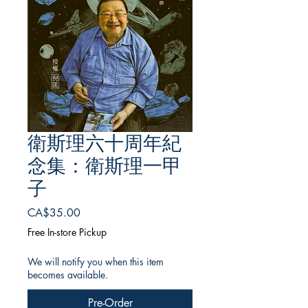
衛斯理六十周年紀
念集：衛斯理一甲
子
Price
CA$35.00
Free In-store Pickup
We will notify you when this item
becomes available.
Pre-Order