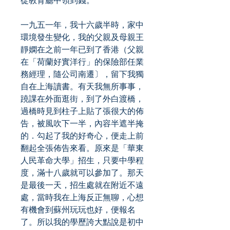
從教育廳中領到錢。
一九五一年，我十六歲半時，家中
環境發生變化，我的父親及母親王
靜嫻在之前一年已到了香港（父親
在「荷蘭好實洋行」的保險部任業
務經理，隨公司南遷〕，留下我獨
自在上海讀書。有天我無所事事，
蹺課在外面逛街，到了外白渡橋，
過橋時見到柱子上貼了張很大的佈
告，被風吹下一半，內容半遮半掩
的．勾起了我的好奇心，便走上前
翻起全張佈告來看。原來是「華東
人民革命大學」招生，只要中學程
度，滿十八歲就可以參加了。那天
是最後一天，招生處就在附近不遠
處，當時我在上海反正無聊，心想
有機會到蘇州玩玩也好，便報名
了。所以我的學歷誇大點說是初中