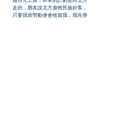
幾百元工資，本來的計劃是向北方
走的，朋友說北方遊牧民族好客，
只要我肯勞動便會收留我，我先學
好蒙古話，改個蒙古名字，再娶個
蒙古姑娘，過兩三年變成蒙古人
了，就可以大搖大擺地出來，不會
再有人管我。我臨離開時，那朋友
還細心的告訴我先把眼鏡摘了，因
為蒙古人都不戴眼鏡的。
——摘自本書 P20-25
（未完待續）
| 編者簡介 |
施陳麗珠 出版人
2012年，由倪匡先生支持下，創