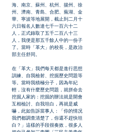
海、南京、蘇州、杭州、揚州、徐
州、濟南、青島、合肥、蕪湖、金
華、寧波等地展開，截止到二月十
六日報名人數達七千一百六十二
人，正式錄取了五千二百八十三
人，我便是那五千餘人中的一份子
了。當時「革大」的校長，是政治
部主任舒同。
在「革大」我們每天都是進行思想
訓練、自我檢射、挖掘歷史問題等
等。當時我積極分子，因為年紀
輕，沒有什麼歷史問題，就拼命去
挖掘人家的：挖掘的辦法就是開會
互相檢討、自我坦白，再就是威
嚇，此如告訴當事人：「你的情况
我們都調查清楚了，你還不趕快坦
白？」這樣的手段很奏效，很多人