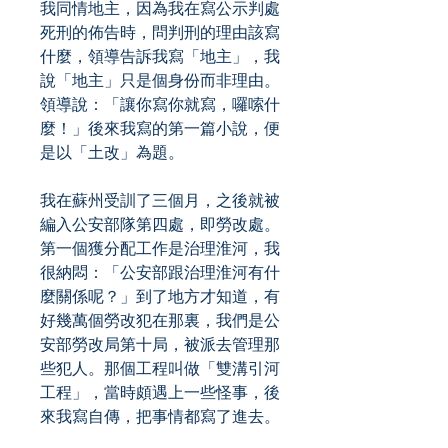
我同情地主，因為我在寫公示判處
死刑的佈告時，問判刑的理由該寫
什麼，領導告訴我寫「地主」，我
說「地主」只是個身份而非理由。
領導說：「讓你寫你就寫，囉嗦什
麼！」後來我寫的第一篇小說，便
是以「土改」為題。
我在蘇州受訓了三個月，之後就被
編入公安部隊第四處，即勞改處。
第一個獲分配工作是治理淮河，我
很納悶：「公安部跟治理淮河有什
麼關係呢？」到了地方才知道，有
好幾萬個勞改犯在那裏，我們是公
安部勞改局第十局，被派去管理那
些犯人。那個工程叫做「雙溝引河
工程」，當時頗遇上一些怪事，後
來我寫自傳，把事情都寫了進去。