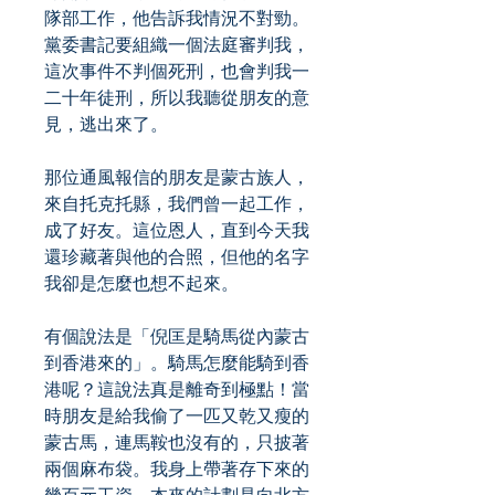
隊部工作，他告訴我情況不對勁。
黨委書記要組織一個法庭審判我，
這次事件不判個死刑，也會判我一
二十年徒刑，所以我聽從朋友的意
見，逃出來了。
那位通風報信的朋友是蒙古族人，
來自托克托縣，我們曾一起工作，
成了好友。這位恩人，直到今天我
還珍藏著與他的合照，但他的名字
我卻是怎麼也想不起來。
有個說法是「倪匡是騎馬從內蒙古
到香港來的」。騎馬怎麼能騎到香
港呢？這說法真是離奇到極點！當
時朋友是給我偷了一匹又乾又瘦的
蒙古馬，連馬鞍也沒有的，只披著
兩個麻布袋。我身上帶著存下來的