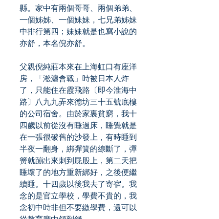
縣。家中有兩個哥哥、兩個弟弟、
一個姊姊、一個妹妹，七兄弟姊妹
中排行第四；妹妹就是也寫小說的
亦舒，本名倪亦舒。
父親倪純莊本來在上海虹口有座洋
房，「淞滬會戰」時被日本人炸
了，只能住在霞飛路〔即今淮海中
路〕八九九弄來德坊三十五號底樓
的公司宿舍。由於家裏貧窮，我十
四歲以前從沒有睡過床，睡覺就是
在一張很破舊的沙發上，有時睡到
半夜一翻身，綁彈簧的線斷了，彈
簧就蹦出來刺到屁股上，第二天把
睡壞了的地方重新綁好，之後便繼
續睡。十四歲以後我去了寄宿。我
念的是官立學校，學費不貴的，我
念初中時非但不要繳學費，還可以