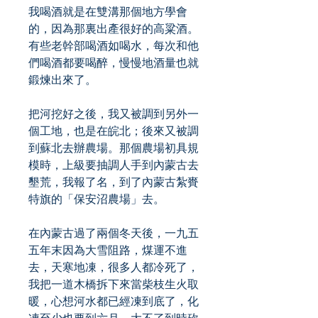
我喝酒就是在雙溝那個地方學會
的，因為那裏出產很好的高粱酒。
有些老幹部喝酒如喝水，每次和他
們喝酒都要喝醉，慢慢地酒量也就
鍛煉出來了。
把河挖好之後，我又被調到另外一
個工地，也是在皖北；後來又被調
到蘇北去辦農場。那個農場初具規
模時，上級要抽調人手到內蒙古去
墾荒，我報了名，到了內蒙古紮賚
特旗的「保安沼農場」去。
在內蒙古過了兩個冬天後，一九五
五年末因為大雪阻路，煤運不進
去，天寒地凍，很多人都冷死了，
我把一道木橋拆下來當柴枝生火取
暖，心想河水都已經凍到底了，化