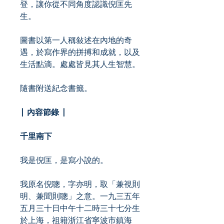
登，讓你從不同角度認識倪匡先
生。
圖書以第一人稱敍述在內地的奇
遇，於寫作界的拼搏和成就，以及
生活點滴。處處皆見其人生智慧。
隨書附送紀念書籤。
| 內容節錄 |
千里南下
我是倪匡，是寫小說的。
我原名倪聰，字亦明，取「兼視則
明、兼聞則聰」之意。一九三五年
五月三十日中午十二時三十七分生
於上海，祖籍浙江省寧波市鎮海