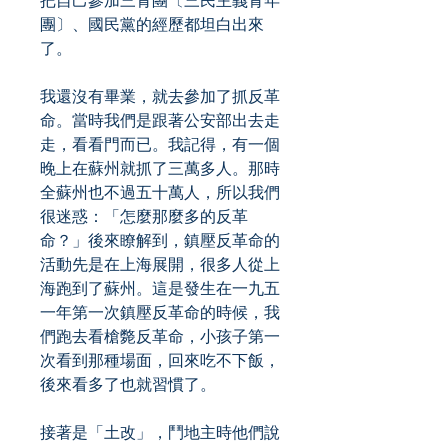
把自己參加三青團〔三民主義青年
團〕、國民黨的經歷都坦白出來
了。
我還沒有畢業，就去參加了抓反革
命。當時我們是跟著公安部出去走
走，看看門而已。我記得，有一個
晚上在蘇州就抓了三萬多人。那時
全蘇州也不過五十萬人，所以我們
很迷惑：「怎麼那麼多的反革
命？」後來瞭解到，鎮壓反革命的
活動先是在上海展開，很多人從上
海跑到了蘇州。這是發生在一九五
一年第一次鎮壓反革命的時候，我
們跑去看槍斃反革命，小孩子第一
次看到那種場面，回來吃不下飯，
後來看多了也就習慣了。
接著是「土改」，鬥地主時他們說