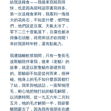
給我送糧食——我後來寫稿寫得
快，也是因為當時認罪書寫得多。
第一次送糧食來時，我看到一塊很
大的花崗石，不知是什麼，便問他
們，他們說是豆腐。天氣太冷了，
零下二三十度氣溫下，豆腐也被冰
得像石頭般，得用斧頭才砍得開！
幸好我當時年輕，還有點氣力。
我遭隔離軟禁期間，只有一隻長毛
波斯貓陪伴著我，後來《老貓》的
故事，就是以那隻貓作基礎所寫
的。那貓卻不知是從何而來，很神
秘。牠身上的毛不知什麼原因都打
了結，我常與牠談話，一面幫牠理
毛，耐心地把牠打結的貓毛解開，
以消磨時間。從一九五六年二月到
五月，牠的毛才解開一半，我卻要
離開蒙古了，因為我有個朋友在總