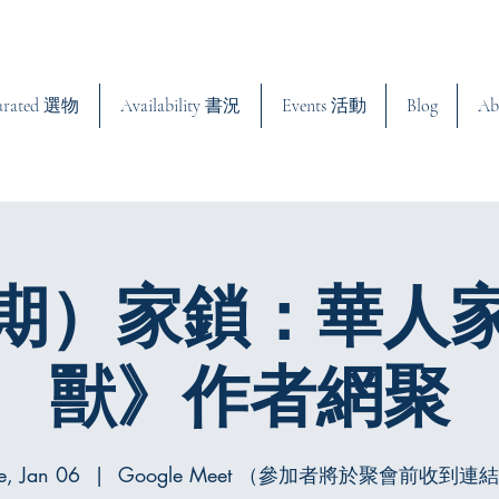
urated 選物
Availability 書況
Events 活動
Blog
Ab
期）家鎖：華人
獸》作者網聚
e, Jan 06
  |  
Google Meet （參加者將於聚會前收到連