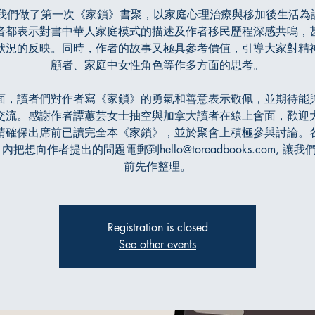
月我們做了第一次《家鎖》書聚，以家庭心理治療與移加後生活為
者都表示對書中華人家庭模式的描述及作者移民歷程深感共鳴，
狀況的反映。同時，作者的故事又極具參考價值，引導大家對精
顧者、家庭中女性角色等作多方面的思考。
面，讀者們對作者寫《家鎖》的勇氣和善意表示敬佩，並期待能
交流。感謝作者譚蕙芸女士抽空與加拿大讀者在線上會面，歡迎
請確保出席前已讀完全本《家鎖》，並於聚會上積極參與討論。
內把想向作者提出的問題電郵到hello@toreadbooks.com, 讓
前先作整理。
Registration is closed
See other events