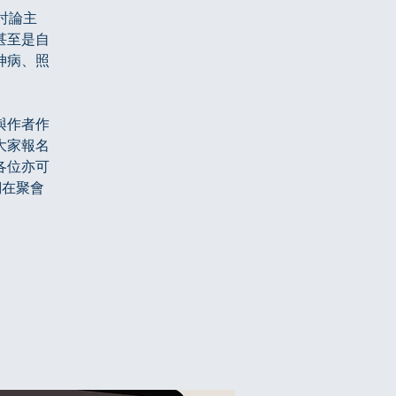
討論主
甚至是自
神病、照
與作者作
大家報名
各位亦可
我們在聚會