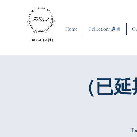
Home
Collections 選書
C
（已延
Tu